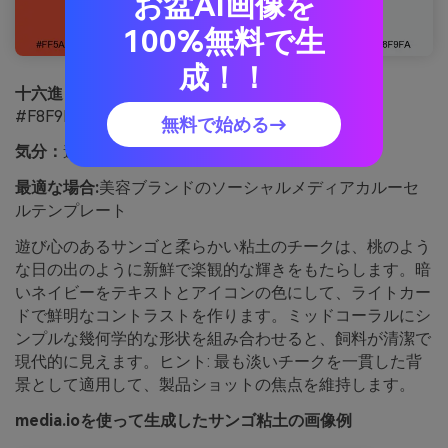
お盆AI画像を
100%無料で生
成！！
十六進：
#FF5A3D #FF8A5B #FFD6C0 #2B2D42
#F8F9FA
無料で始める→
気分：
遊び心、モダン、フレンドリー
最適な場合:
美容ブランドのソーシャルメディアカルーセ
ルテンプレート
遊び心のあるサンゴと柔らかい粘土のチークは、桃のよう
な日の出のように新鮮で楽観的な輝きをもたらします。暗
いネイビーをテキストとアイコンの色にして、ライトカー
ドで鮮明なコントラストを作ります。ミッドコーラルにシ
ンプルな幾何学的な形状を組み合わせると、飼料が清潔で
現代的に見えます。ヒント: 最も淡いチークを一貫した背
景として適用して、製品ショットの焦点を維持します。
media.ioを使って生成したサンゴ粘土の画像例