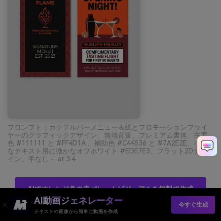
プロンプト：カクテルバーメニュー表紙とプロモーションフライ
ヤーのグラフィックデザイン、無地背景、プレミアム書体、主要
色 #111111 と #FF4D1A 、補助色 #C44536 と #7A2E2E、小さ
なテキスト用に微かなオフホワイト #EDE7E3、フラット2Dデザ
イン、手なし --ar 3:4
AIでオレンジ色の赤パレットビジュアルを無料で作成
AI動画ジェネレーター
今すぐ生成
テキストや画像から簡単に動画を作成