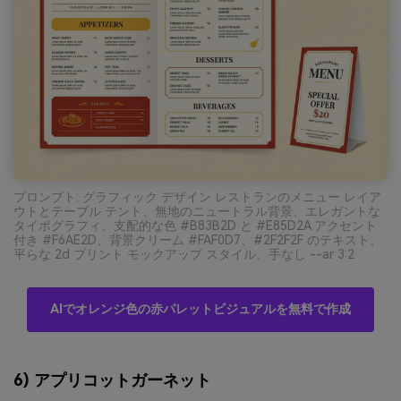
プロンプト: グラフィック デザイン レストランのメニュー レイア
ウトとテーブル テント、無地のニュートラル背景、エレガントな
タイポグラフィ、支配的な色 #B83B2D と #E85D2A アクセント
付き #F6AE2D、背景クリーム #FAF0D7、#2F2F2F のテキスト、
平らな 2d プリント モックアップ スタイル、手なし --ar 3:2
AIでオレンジ色の赤パレットビジュアルを無料で作成
6) アプリコットガーネット