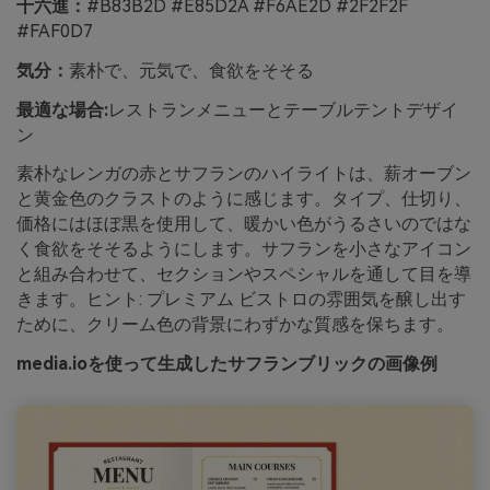
十六進：
#B83B2D #E85D2A #F6AE2D #2F2F2F
#FAF0D7
気分：
素朴で、元気で、食欲をそそる
最適な場合:
レストランメニューとテーブルテントデザイ
ン
素朴なレンガの赤とサフランのハイライトは、薪オーブン
と黄金色のクラストのように感じます。タイプ、仕切り、
価格にはほぼ黒を使用して、暖かい色がうるさいのではな
く食欲をそそるようにします。サフランを小さなアイコン
と組み合わせて、セクションやスペシャルを通して目を導
きます。ヒント: プレミアム ビストロの雰囲気を醸し出す
ために、クリーム色の背景にわずかな質感を保ちます。
media.ioを使って生成したサフランブリックの画像例