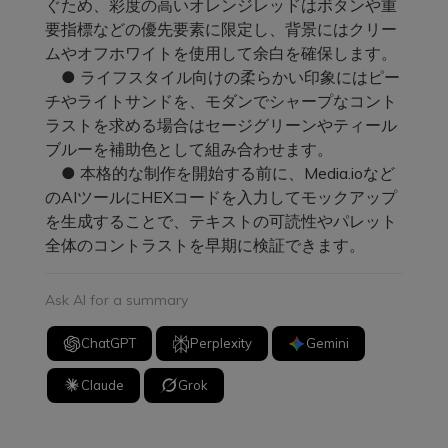
ぐため、彩度の高いオレンジレッドはボタンや重
要指標などの優先要素に限定し、背景にはクリー
ムやオフホワイトを使用して余白を確保します。
● ライフスタイル向けの柔らかい印象にはピー
チやライトサンドを、モダンでシャープなコント
ラストを求める場合はセージグリーンやティール
ブルーを補助色として組み合わせます。
● 本格的な制作を開始する前に、Media.ioなど
のAIツールにHEXコードを入力してモックアップ
を生成することで、テキストの可読性やパレット
全体のコントラストを早期に検証できます。
Ask AI for a summary
ChatGPT
Perplexity
Gemini
Claude
Grok