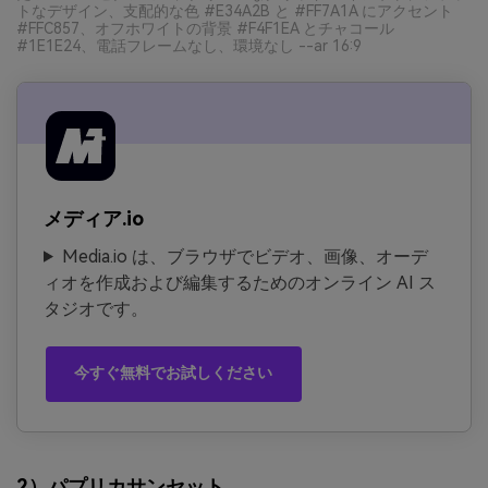
トなデザイン、支配的な色 #E34A2B と #FF7A1A にアクセント
#FFC857、オフホワイトの背景 #F4F1EA とチャコール
#1E1E24、電話フレームなし、環境なし --ar 16:9
メディア.io
Media.io は、ブラウザでビデオ、画像、オーデ
ィオを作成および編集するためのオンライン AI ス
タジオです。
今すぐ無料でお試しください
2）パプリカサンセット