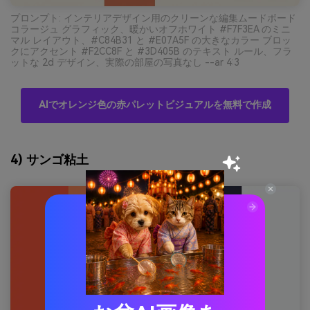
プロンプト: インテリアデザイン用のクリーンな編集ムードボード
コラージュ グラフィック、暖かいオフホワイト #F7F3EA のミニ
マル レイアウト、#C84B31 と #E07A5F の大きなカラー ブロッ
クにアクセント #F2CC8F と #3D405B のテキスト ルール、フラ
ットな 2d デザイン、実際の部屋の写真なし --ar 4:3
AIでオレンジ色の赤パレットビジュアルを無料で作成
4) サンゴ粘土