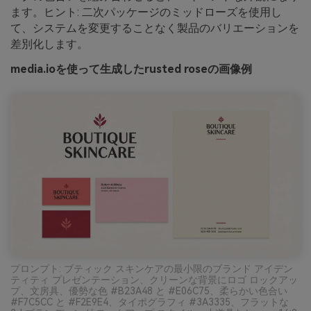
ます。ヒント: 二次パッケージのミッドローズを使用し
て、システムを変更することなく製品のバリエーションを
差別化します。
media.ioを使って生成したrusted roseの画像例
プロンプト: ブティック スキンケアの最小限のブランド アイデン
ティティ プレゼンテーション、クリーンな背景にロゴ ロックアッ
プ、文房具、優勢な色 #B23A48 と #E06C75、柔らかい色合い
#F7C5CC と #F2E9E4、タイポグラフィ #3A3335、フラットな