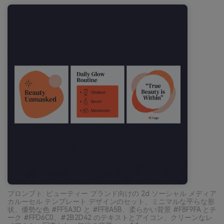
プロンプト: ビューティー ブランド向けの 2d ソーシャル メディア
カルーセル テンプレート デザインのセット、ミニマルな平らな形
状、優勢な色 #FF5A3D と #FF8A5B、柔らかい背景 #F8F9FA とチ
ーク #FFD6C0、#2B2D42 のテキストとアイコン、クリーンなレ