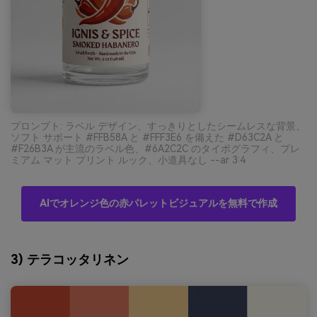
プロンプト: ラベル デザイン、すっきりとしたシームレスな背景、
ソフト サポート #FFB58A と #FFF3E6 を備えた #D63C2A と
#F26B3A が主流のラベル色、#6A2C2C のタイポグラフィ、プレ
ミアム マット プリント ルック、小道具なし --ar 3:4
AIでオレンジ色の赤パレットビジュアルを無料で作成
3) テラコッタリネン