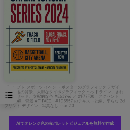
プロンプト: スポーツ イベント ポスターのグラフィック デザイ
ン、無地の背景、大胆なタイポグラフィック ヘッドライン、きれ
いなグリッド、支配的な色 #E63946 と #F77F00、アクセント
#FEE440、背景 #F1FAEE、#1D3557 のテキストと線、平らな 2d
プリント デザイン、写真なし --ar 2:3
AIでオレンジ色の赤パレットビジュアルを無料で作成