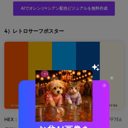
AIでオレンジ×シアン配色ビジュアルを無料作成
4）レトロサーフポスター
HEX：
#FF5400 #FFBD00 #00A6FB #0353A4 #FFF7E6