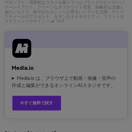
プロンプト：現実的なスタジオ風トラベルブランドのヒーローバ
ナーレイアウト、クリーンなオフホワイト背景、抽象的な太陽と
波のシェイプ、鮮やかなオレンジと明るいシアンを主調、ディー
プティールのアクセント、モダンなタイポグラフィ、フラットな
グラフィックデザイン --ar 16:9
Media.io
Media.io は、ブラウザ上で動画・画像・音声の
作成と編集ができるオンラインAIスタジオです。
今すぐ無料で試す