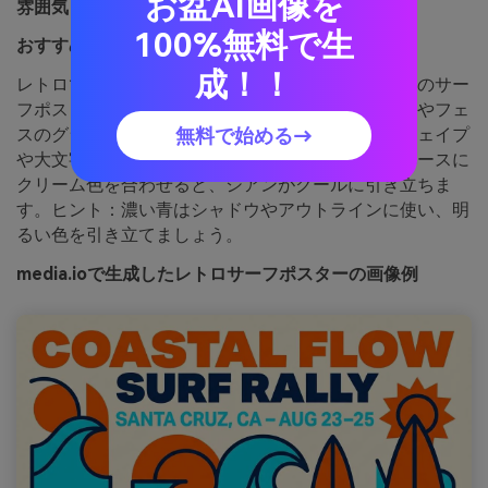
お盆AI画像を
雰囲気：
レトロ、大胆、日差し
100%無料で生
おすすめ用途：
ギグポスターやイベントチラシ
成！！
レトロで日差しの強い色味が、スクリーンプリントのサー
フポスターや遊歩道サインを連想させます。チラシやフェ
無料で始める→
スのグラフィック、グッズにもピッタリで、太めシェイプ
や大文字タイポと相性抜群。鮮やかなオレンジはベースに
クリーム色を合わせると、シアンがクールに引き立ちま
す。ヒント：濃い青はシャドウやアウトラインに使い、明
るい色を引き立てましょう。
media.ioで生成したレトロサーフポスターの画像例