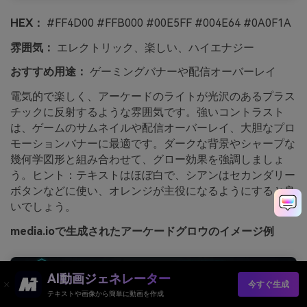
HEX：
#FF4D00 #FFB000 #00E5FF #004E64 #0A0F1A
雰囲気：
エレクトリック、楽しい、ハイエナジー
おすすめ用途：
ゲーミングバナーや配信オーバーレイ
電気的で楽しく、アーケードのライトが光沢のあるプラス
チックに反射するような雰囲気です。強いコントラスト
は、ゲームのサムネイルや配信オーバーレイ、大胆なプロ
モーションバナーに最適です。ダークな背景やシャープな
幾何学図形と組み合わせて、グロー効果を強調しましょ
う。ヒント：テキストはほぼ白で、シアンはセカンダリー
ボタンなどに使い、オレンジが主役になるようにすると良
いでしょう。
media.ioで生成されたアーケードグロウのイメージ例
AI動画ジェネレーター
今すぐ生成
テキストや画像から簡単に動画を作成