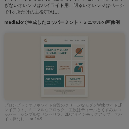
ぎないオレンジはハイライト用、明るいオレンジはページ
で1ヶ所だけの主役CTAに。
media.ioで生成したコッパーミント・ミニマルの画像例
プロンプト：オフホワイト背景のクリーンなモダンWebサイトLP
レイアウト、ミニマルなブロック、主役はティールとくすみ系コ
ッパー、シンプルなサンセリフ、2Dデザインモックアップ、デバ
イス枠なし --ar 16:9