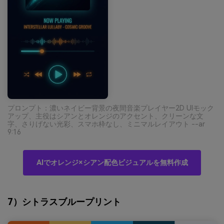
プロンプト：濃いネイビー背景の夜間音楽プレイヤー2D UIモック
アップ、主役はシアンとオレンジのアクセント、クリーンな文
字、さりげない光彩、スマホ枠なし、ミニマルレイアウト --ar
9:16
AIでオレンジ×シアン配色ビジュアルを無料作成
7）シトラスブループリント