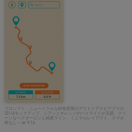
プロンプト：ニュートラルな砂色背景のアウトドアナビアプリの
2D UIモックアップ、シアンとオレンジのハイライトが主調、クリ
ーンなベクターピンと経路ライン、ミニマルレイアウト、スマホ
枠なし --ar 9:16