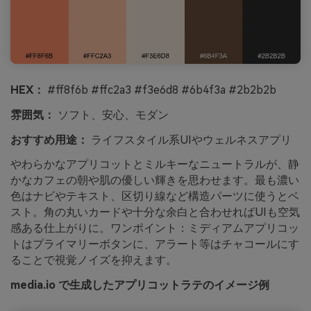
HEX：
#ff8f6b #ffc2a3 #f3e6d8 #6b4f3a #2b2b2b
雰囲気：
ソフト、安心、モダン
おすすめ用途：
ライフスタイル系UIやウェルネスアプリ
やわらかなアプリコットとミルキーなニュートラルが、静
かなカフェの朝や肌の優しい輝きを思わせます。最も濃い
色はナビやテキスト、区切り線など構造パーツに使うとベ
スト。角の丸いカードや十分な余白と合わせればUIも空気
感ある仕上がりに。ワンポイント：ミディアムアプリコッ
トはプライマリーボタンに、アラート等はチャコールにす
ることで視覚ノイズを抑えます。
media.io で生成したアプリコットラテのイメージ例