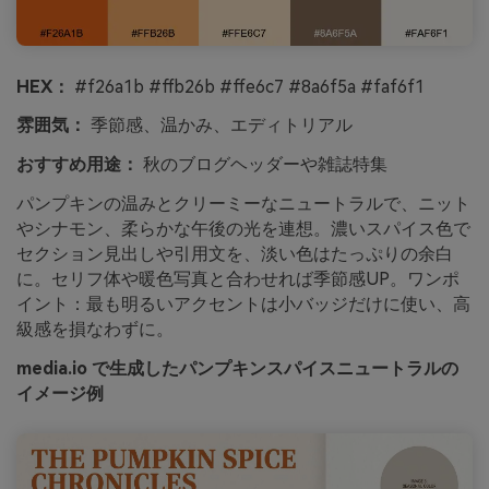
HEX：
#f26a1b #ffb26b #ffe6c7 #8a6f5a #faf6f1
雰囲気：
季節感、温かみ、エディトリアル
おすすめ用途：
秋のブログヘッダーや雑誌特集
パンプキンの温みとクリーミーなニュートラルで、ニット
やシナモン、柔らかな午後の光を連想。濃いスパイス色で
セクション見出しや引用文を、淡い色はたっぷりの余白
に。セリフ体や暖色写真と合わせれば季節感UP。ワンポ
イント：最も明るいアクセントは小バッジだけに使い、高
級感を損なわずに。
media.io で生成したパンプキンスパイスニュートラルの
イメージ例