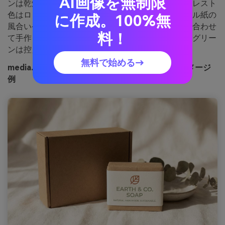
AI画像を無制限
ンは乾燥ハーブや登山道を思わせます。ダークフォレスト
色はロゴや原材料リストのベースに最適。リサイクル紙の
に作成。100%無
風合いや最小限の線画アイコン、温かみある写真と合わせ
料！
て手作り感を。ワンポイント：主役は暖色にして、グリー
ンは控えめなアクセントに使うのがコツ。
無料で始める→
media.io で生成したバーントシエナ＆セージのイメージ
例