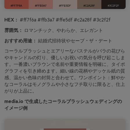
HEX：
#ff7f6a #ffb3a7 #ffe5df #c2a28f #3c2f2f
雰囲気：
ロマンチック、やわらか、エレガント
おすすめ用途：
結婚式招待状やセーブ・ザ・デート
コーラルブラッシュとエアリーなパステルがバラの花びら
やキャンドルの灯り、優しいお祝いの気分を呼び起こしま
す。一番濃いブラウンで名前や重要情報を明確に、タイポ
グラフィを引き締めます。細い線の花柄やデッケル紙の質
感、温かい色味の封筒と合わせて。ワンポイント：鮮やか
なコーラルはモノグラムや小さなフチ取りに限ると、仕上
がりが上品に。
media.io で生成したコーラルブラッシュウェディングの
イメージ例