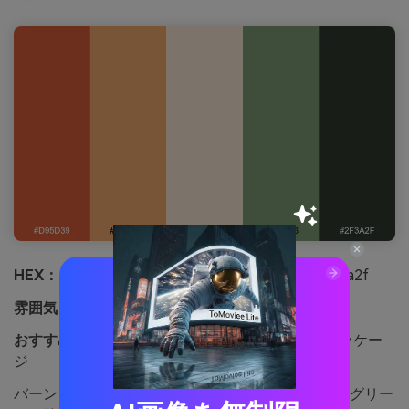
HEX：
#d95d39 #f0a86e #f7e7d2 #7a9b76 #2f3a2f
雰囲気：
落ち着き、職人風、アウトドア感
おすすめ用途：
クラフトブランディングやエコパッケー
ジ
バーントシエナは窯で焼いた陶器の土感を、セージグリー