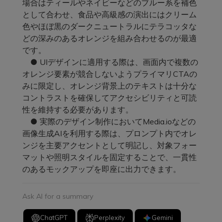
場合はティールやネイビーなどのブルー系を補色
として合わせ、食品や高級感の演出にはクリーム
色やほぼ黒のダークニュートラルにテラコッタな
どの深みのあるオレンジを組み合わせるのが最適
です。
● UIデザインに適用する際は、画面内で複数の
オレンジ要素が競合しないようプライマリCTAの
みに限定し、オレンジ背景上のテキストは十分な
コントラストを確保してアクセシビリティと可読
性を維持する必要があります。
● 実際のデザイン制作においてMedia.ioなどの
画像生成AIを利用する際は、プロンプト内でオレ
ンジを主要アクセントとして明記し、対象フォー
マットや照明スタイルを固定することで、一貫性
のあるモックアップを即座に出力できます。
Ask AI for a summary
ChatGPT
Perplexity
Gemini