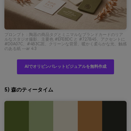
プロンプト：陶器の商品タグとミニマルなブランドカードのリア
ルなスタジオ撮影、主要色 #EFE8DC と #727B45、アクセントに
#D0A07C、#4B3C2E、クリーンな背景、暖かく柔らかな光、触感
のある紙 --ar 4:3
AIでオリビンパレットビジュアルを無料作成
5) 森のティータイム