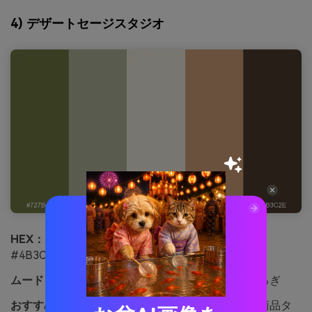
4) デザートセージスタジオ
HEX：
#727B45 #B1B59A #EFE8DC #D0A07C
#4B3C2E
ムード：
日差しを浴びた、クリエイティブ、くつろぎ
おすすめ用途：
陶器ショップのブランディングと商品タ