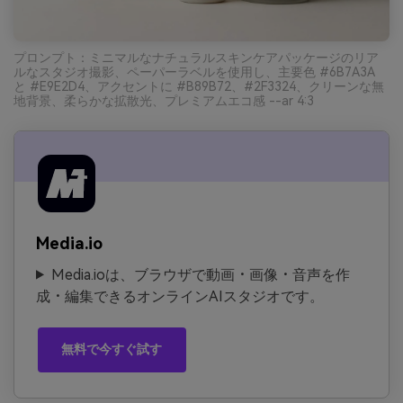
プロンプト：ミニマルなナチュラルスキンケアパッケージのリア
ルなスタジオ撮影、ペーパーラベルを使用し、主要色 #6B7A3A
と #E9E2D4、アクセントに #B89B72、#2F3324、クリーンな無
地背景、柔らかな拡散光、プレミアムエコ感 --ar 4:3
Media.io
Media.ioは、ブラウザで動画・画像・音声を作
成・編集できるオンラインAIスタジオです。
無料で今すぐ試す