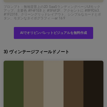
プロンプト：無地背景上の2D SaaSランディングページUIモック
アップ、主要色 #F4F1E8 と #5F6F2F、アクセントに #8F9D63、
#1F2318、クリーングリッドレイアウト、シンプルなカードとボ
タン、モダンなタイポグラフィ --ar 16:9
AIでオリビンパレットビジュアルを無料作成
3) ヴィンテージフィールドノート