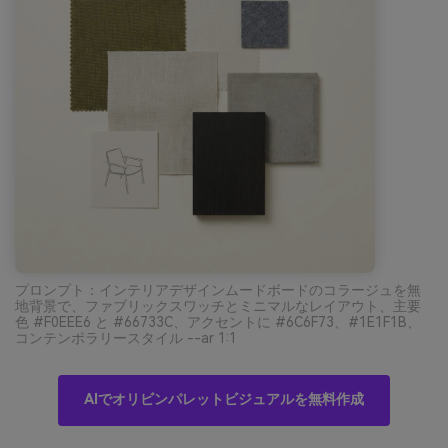
プロンプト：インテリアデザインムードボードのコラージュを無
地背景で、ファブリックスワッチとミニマルなレイアウト、主要
色 #F0EEE6 と #66733C、アクセントに #6C6F73、#1E1F1B、
コンテンポラリースタイル --ar 1:1
AIでオリビンパレットビジュアルを無料作成