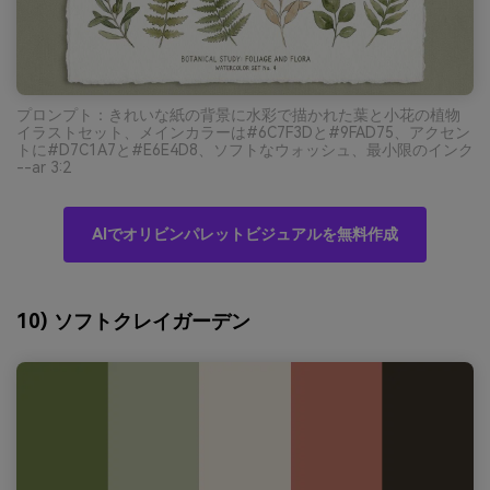
プロンプト：きれいな紙の背景に水彩で描かれた葉と小花の植物
イラストセット、メインカラーは#6C7F3Dと#9FAD75、アクセン
トに#D7C1A7と#E6E4D8、ソフトなウォッシュ、最小限のインク
--ar 3:2
AIでオリビンパレットビジュアルを無料作成
10) ソフトクレイガーデン