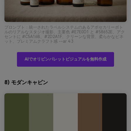
プロンプト：統一されたラベルシステムのあるアポセカリーボト
ルのリアルなスタジオ撮影、主要色 #E7E0D1 と #58652E、アク
セントに #C5A16B、#2D2A1F、クリーンな背景、柔らかなビネ
ット、プレミアムクラフト感 --ar 4:3
AIでオリビンパレットビジュアルを無料作成
8) モダンキャビン