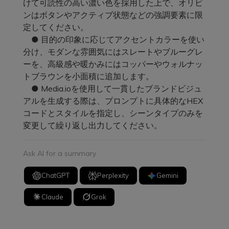
けて可読性の高い濃い色を採用した上で、オリビ
ンはボタンやアクティブ状態などの強調要素に限
定してください。
● 目的の印象に応じてアクセントカラーを使い
分け、モダンな雰囲気にはスレートやブルーグレ
ーを、高級感や暖かみにはコッパーやウォルナッ
トブラウンを小面積に追加します。
● Media.ioを使用して一貫したブランドビジュ
アルを生成する際は、プロンプトに具体的なHEX
コードとスタイルを指定し、シーンタイプのみを
変更して繰り返し出力してください。
Ask AI for a summary
ChatGPT
Perplexity
Gemini
Claude
Grok