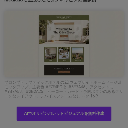
プロンプト：ブティックホテルの2DウェブサイトホームページUI
モックアップ、主要色 #F7F4EC と #6E7A46、アクセントに
#9B7A58、#2B2A25、ヒーロー・カード・予約ボタンのあるクリ
ーンなレイアウト、デバイスフレームなし --ar 16:9
AIでオリビンパレットビジュアルを無料作成