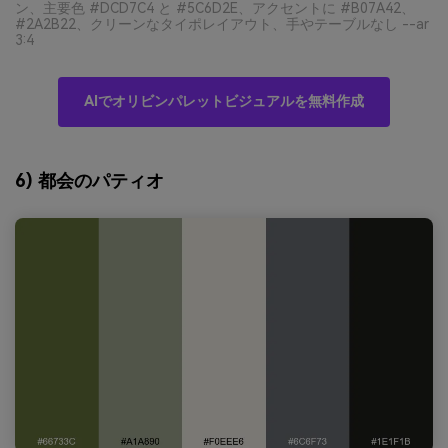
ン、主要色 #DCD7C4 と #5C6D2E、アクセントに #B07A42、
#2A2B22、クリーンなタイポレイアウト、手やテーブルなし --ar
3:4
AIでオリビンパレットビジュアルを無料作成
6) 都会のパティオ