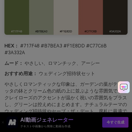
HEX：
#717F48 #B7BEA3 #F1E8DD #C77C6B
#3A332A
ムード：
やさしい、ロマンチック、アーシー
おすすめ用途：
ウェディング招待状セット
やさしくロマンティックな印象は、ガーデンの葉がテラコ
ッタの鉢とクリーム色の紙の上に並ぶような雰囲気です。
クレイローズのアクセントが温かく祝いの雰囲気をプラス
し、グリーンは控えめにまとめます。ナチュラルテーマの
ウェディング招待状やセーブ・ザ・デート、席札に最適で
す。使い方のコツ：非コーティング用紙に印刷し、一番深
AI動画ジェネレーター
今すぐ生成
いブラウンで名前を印字して、可読性を高めましょう。
テキストや画像から簡単に動画を作成