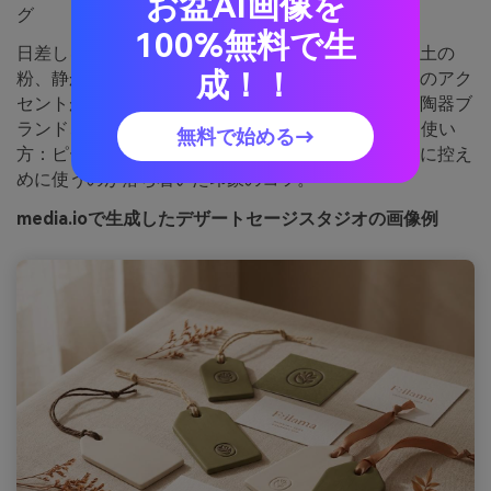
お盆AI画像を
グ
100%無料で生
日差しを浴びた創造的な雰囲気。砂漠のセージや粘土の
成！！
粉、静かな工房のベンチをイメージ。クレイピーチのアク
セントが柔らかなグリーンを暖かく引き立てます。陶器ブ
ランド、手作りタグ、アース系SNS投稿に好相性。使い
無料で始める→
方：ピーチ色は価格や限定品の強調などハイライトに控え
めに使うのが落ち着いた印象のコツ。
media.ioで生成したデザートセージスタジオの画像例