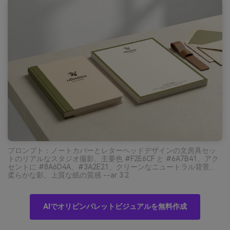
プロンプト：ノートカバーとレターヘッドデザインの文房具セッ
トのリアルなスタジオ撮影、主要色 #F2E6CF と #6A7B41、アク
セントに #8A6D4A、#3A2E21、クリーンなニュートラル背景、
柔らかな影、上質な紙の質感 --ar 3:2
AIでオリビンパレットビジュアルを無料作成