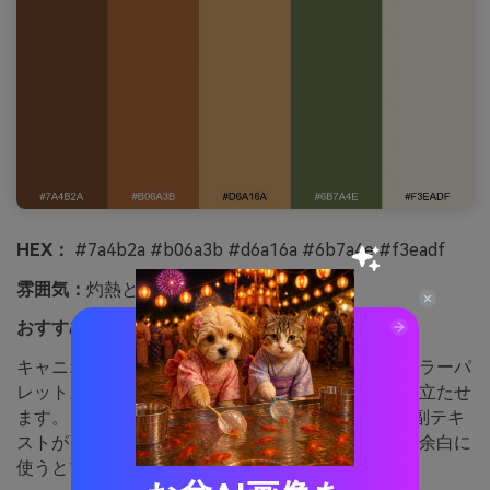
HEX：
#7a4b2a #b06a3b #d6a16a #6b7a4e #f3eadf
雰囲気：
灼熱と冒険心
おすすめ用途：
陶器マグカップ 商品広告
キャニオンの壁や粘土、荒野の藪のような力強いカラーパ
レット。温かいテラコッタが手作り感・本物感を際立たせ
ます。 muted oliveをアクセントに使えばバッジや副テキ
ストが引き締まります。コツ：淡いサンドカラーを余白に
使うとブラウンが重く見えません。