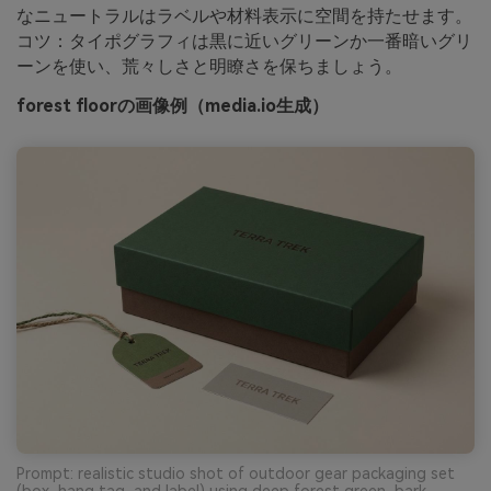
なニュートラルはラベルや材料表示に空間を持たせます。
コツ：タイポグラフィは黒に近いグリーンか一番暗いグリ
ーンを使い、荒々しさと明瞭さを保ちましょう。
forest floorの画像例（media.io生成）
Prompt: realistic studio shot of outdoor gear packaging set
(box, hang tag, and label) using deep forest green, bark