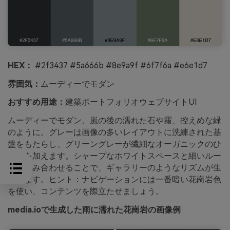
HEX：
#2f3437 #5a666b #8e9a9f #6f7f6a #e6e1d7
雰囲気：
ムーディーでモダン
おすすめ用途：
建築ポートフォリオウェブサイトUI
ムーディーでモダン、嵐の後の濡れた石や霧、控えめな緑
のように。グレーは画像の多いレイアウトに洗練された基
盤をもたらし、グリーングレーが繊細なオーガニックのひ
ねりを加えます。シャープなホワイトスペースと細いルー
ルと組み合わせることで、ギャラリーのようなリズムが生
まれます。ヒント：ナビゲーションには一番暗い花崗岩色
を使い、コンテンツを際立たせましょう。
media.ioで生成した雨に濡れた花崗岩の画像例