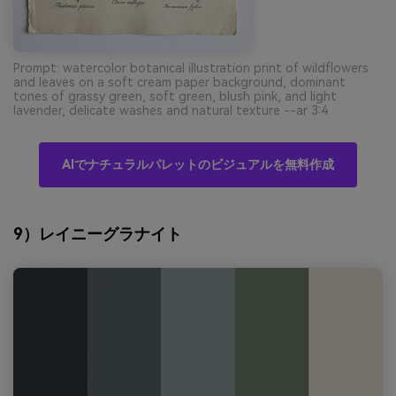
Prompt: watercolor botanical illustration print of wildflowers
and leaves on a soft cream paper background, dominant
tones of grassy green, soft green, blush pink, and light
lavender, delicate washes and natural texture --ar 3:4
AIでナチュラルパレットのビジュアルを無料作成
9）レイニーグラナイト