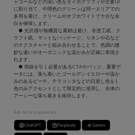
ャコールなどの深い色をタイポグラフィや主要UI
に割り当て、中間色のグリーンは同一エリアでの
多用を避け、クリームやオフホワイトで十分な余
白を確保します。
● 光沢感や無機質な素材は避け、非塗工紙、ク
ラフト紙、マットなパッケージ、リネンや石など
のテクスチャーと組み合わせることで、色調の微
妙な違いやオーガニックな温かみが正確に表現さ
れます。
● 視線を引く必要があるCTAやバッジ、重要デ
ータには、落ち着いたゴールデンイエローや温か
みのあるピーチ、テラコッタなどの日差し色を1
色のみアクセントとして限定的に使用し、全体の
アーシーな落ち着きを維持します。
Ask AI for a summary
ChatGPT
Perplexity
Gemini