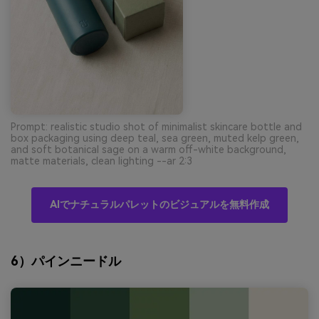
Prompt: realistic studio shot of minimalist skincare bottle and
box packaging using deep teal, sea green, muted kelp green,
and soft botanical sage on a warm off-white background,
matte materials, clean lighting --ar 2:3
AIでナチュラルパレットのビジュアルを無料作成
6）パインニードル