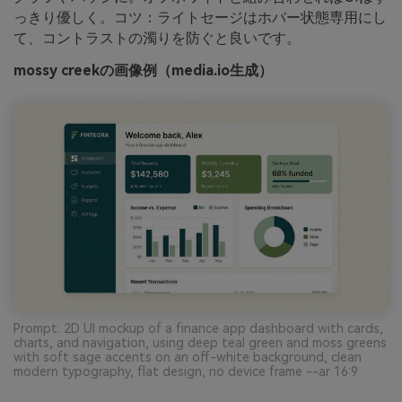
っきり優しく。コツ：ライトセージはホバー状態専用にし
て、コントラストの濁りを防ぐと良いです。
mossy creekの画像例（media.io生成）
Prompt: 2D UI mockup of a finance app dashboard with cards,
charts, and navigation, using deep teal green and moss greens
with soft sage accents on an off-white background, clean
modern typography, flat design, no device frame --ar 16:9