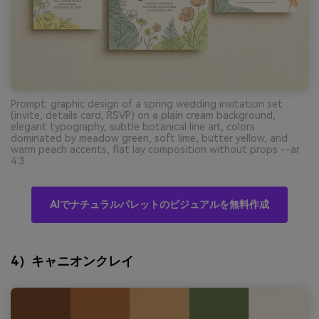
Prompt: graphic design of a spring wedding invitation set
(invite, details card, RSVP) on a plain cream background,
elegant typography, subtle botanical line art, colors
dominated by meadow green, soft lime, butter yellow, and
warm peach accents, flat lay composition without props --ar
4:3
AIでナチュラルパレットのビジュアルを無料作成
4）キャニオンクレイ