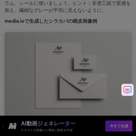
ラム、シールに使いましょう。ヒント：非塗工紙で質感を
加え、繊細なグレーが平坦に見えないように。
media.ioで生成したシラカバの樹皮画像例
AI動画ジェネレーター
プロンプト：クリーンな明るい背景上に配置されたミニマルロゴ
今すぐ生成
のステーショナリーセット（名刺、レターヘッド、封筒）のリア
テキストや画像から簡単に動画を作成
ルなスタジオ写真。深いフォレストチャコールインク、控えめな