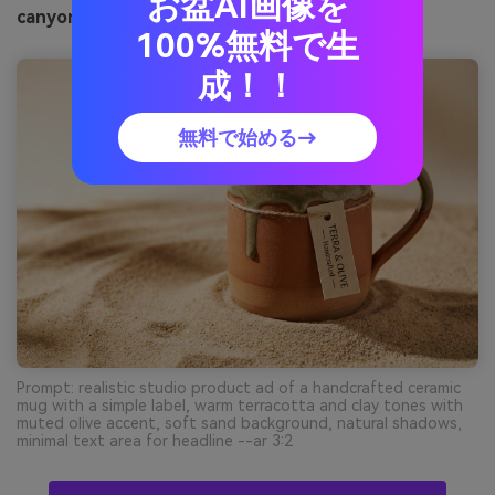
お盆AI画像を
canyon clayの画像例（media.io生成）
100%無料で生
成！！
無料で始める→
Prompt: realistic studio product ad of a handcrafted ceramic
mug with a simple label, warm terracotta and clay tones with
muted olive accent, soft sand background, natural shadows,
minimal text area for headline --ar 3:2