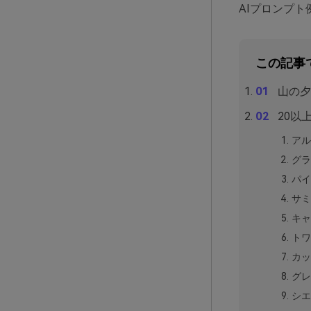
AIプロンプ
この記事
山の夕
20以
アル
グラ
パイ
サミ
キャ
トワ
カッ
グレ
シエ