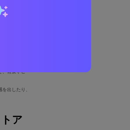
理由
リコット）を安
ます。そのコン
うな印象に。
で、背景やヒー
感を出したり、
ットア