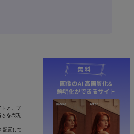
イトと、プ
行きを表現
を配置して