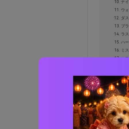
ナイ
ウォ
ダス
プラ
ラス
ハー
ミス
エス
デザ
ビビ
クワ
スカ
リッ
山の夕
山の夕
AIで