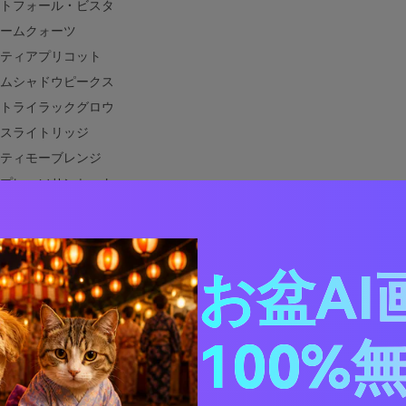
トフォール・ビスタ
ームクォーツ
ティアプリコット
ムシャドウピークス
トライラックグロウ
スライトリッジ
ティモーブレンジ
プレッソサンセット
ーテッドルックアウト
ッドエンバーライン
イエットキャンプファイア
お盆AI
イラインセレナーデ
ジライングラデーション
焼けと相性が良い色は？
100%
焼けカラーパレットを実際のデザインで使う方法
山の夕焼けパレットビジュアルを作成する