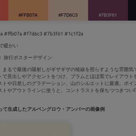
a #ffb07a #f7d6c3 #7b3f61 #1c1f2a
で暖かい
：
旅行ポスターデザイン
、まるで最後の陽射しがギザギザの稜線を照らすような雰囲気
トで見出しやアクセントをつけ、プラムとほぼ黒でレイアウト
ストや日差しのグラデーション、山のシルエットに最適。ポイ
ストやアウトラインに使うと、コントラストを保ちつつきつい
oを使って生成したアルペングロウ・アンバーの画像例