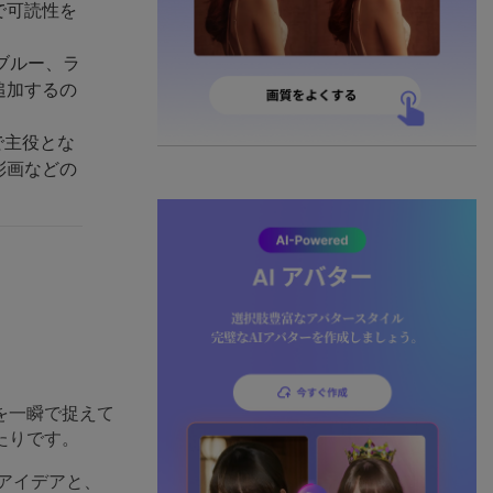
で可読性を
ブルー、ラ
追加するの
で主役とな
彩画などの
を一瞬で捉えて
たりです。
アイデアと、