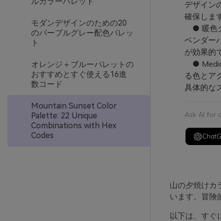
ルカラーパレット
デザイン
確保しま
モダンデザインのための20
● 暖色
のパープルグレー配色パレッ
ベンダー
ト
が効果的
● Med
オレンジ＋ブルーパレットの
おすすめとすぐ使える16進
る色とア
数コード
具体的な
Mountain Sunset Color
Ask AI for
Palette: 22 Unique
Combinations with Hex
Codes
Chat
山の夕焼けカ
います。冒険
以下は、すぐ