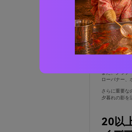
山の
山の夕焼けカ
定感のあるダ
トラストが一
また、グラデ
ローバナー、
さらに重要な
夕暮れの影を
20