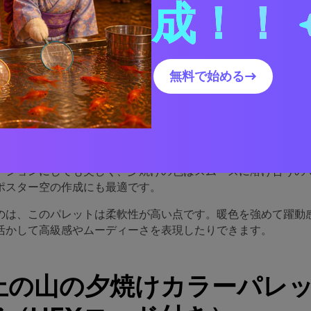
成！！
夕焼けパレットが優れている
無料で始める→
ラーは、自然と高揚感のある暖色（コーラル、アンバー、アプ
ークカラー（プラム、インディゴ、チャコール）と組み合わせ
瞬で奥行きを生み出し、稜線シルエットが輝く空を切り取るよ
ーションにしても美しく、夕焼けの色はスムーズに溶け合うの
ポスター空の作成にも最適です。
のは、このパレットは柔軟性が高い点です。暖色を強めて躍動
活かして高級感やムーディーさを表現したりできます。
以上の山の夕焼けカラーパレ