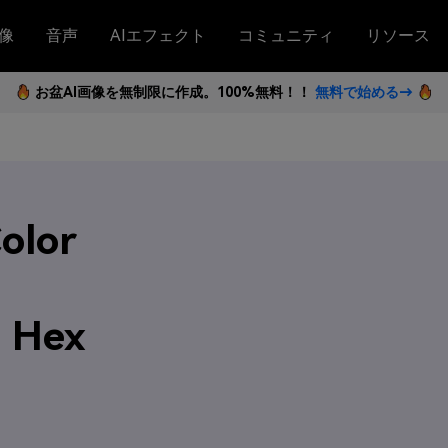
像
音声
AIエフェクト
コミュニティ
リソース
お盆AI画像を無制限に作成。100%無料！！
無料で始める→
olor
h Hex