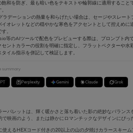
の飽和を防ぎ、最も暗い色をテキストや輪郭線に適用すること
す。
グラデーションの熱量を和らげたい場合は、セージやスレート
バイオレットなどの穏やかな寒色をアクセントとして控えめに
です。
ia.io等のAIツールで配色をプレビューする際は、プロンプト内
クセントカラーの役割を明確に指定し、フラットベクターや水
スタイル指示を併記して検証します。
 a summary
GPT
Perplexity
Gemini
Claude
Grok
ラーパレットは、輝く暖かさと落ち着いた影の絶妙なバランス
的で映画のよう、または静かにロマンチックなデザインにぴっ
に使えるHEXコード付きの20以上の山の夕焼けカラースキーム