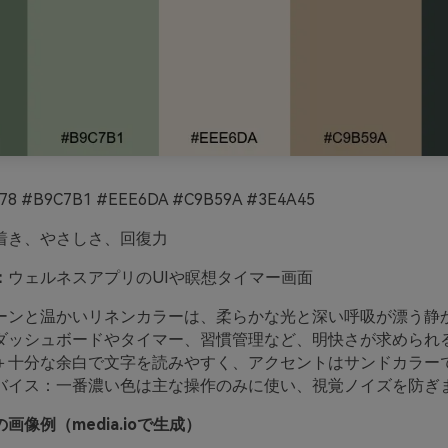
78 #B9C7B1 #EEE6DA #C9B59A #3E4A45
着き、やさしさ、回復力
：
ウェルネスアプリのUIや瞑想タイマー画面
ーンと温かいリネンカラーは、柔らかな光と深い呼吸が漂う静
ダッシュボードやタイマー、習慣管理など、明快さが求められ
＋十分な余白で文字を読みやすく、アクセントはサンドカラー
バイス：一番濃い色は主な操作のみに使い、視覚ノイズを防ぎ
画像例（media.ioで生成）