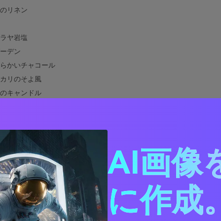
のリネン
ラヤ岩塩
ーデン
らかいチャコール
カリのそよ風
のキャンドル
ルマーラー
森の静寂
ンダーの吐息
の隠れ家
AI画像
ルデンアワーの静けさ
スタジオ
に作成。
寺院
合う色は？