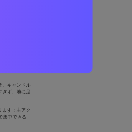
る傾向がありま
としたスクロー
煙、キャンドル
すぎず、地に足
ります：主アク
で集中できる