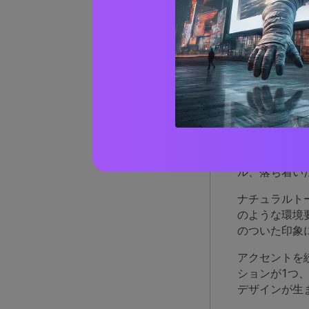
瞑想カ
AIで
なぜ
瞑想のカラー
す。これによ
ル、落ち着い
ナチュラルト
のような環境
のついた印象
アクセントを
ションが1つ
デザインが生