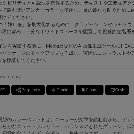
セシビリティと可読性を確保するため、テキストや主要なアク
内で最も濃いアンカーカラーを使用し、目の疲れを防ぐために
避けてください。
の「静止感」を最大化するために、グラデーションやシャドウ
小限に留め、十分なホワイトスペースを配置して視覚的な階層
い。
ンを実装する前に、Media.ioなどのAI画像生成ツールにHEX
Iやパッケージのモックアップを作成し、実際のコントラストや
スを検証してください。
 a summary
GPT
Perplexity
Gemini
Claude
Grok
瞑想のカラーパレットは、ユーザーが文章を読む前から、デザ
わらかなニュートラルカラー、バランスのとれたグリーン、低
、視覚的な「ノイズ」を減らし、集中力をサポートします。