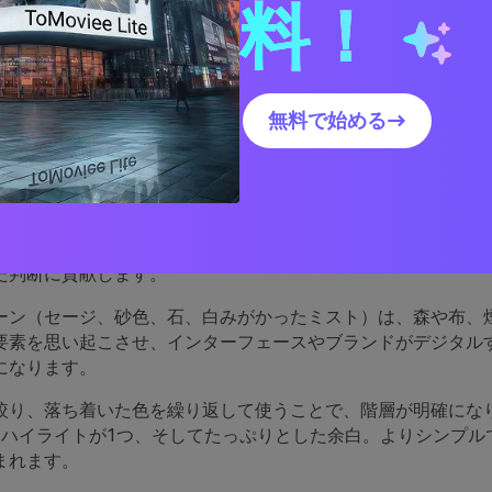
ラーパレットの実践的なデザイン活用法
料！
瞑想パレットのビジュアルを作成
無料で始める→
瞑想パレットは効果的なのか
スキームは、彩度やコントラストが「柔らかい中間」に位置す
って、画面や印刷物が主張しすぎず、長時間の読書やゆっくり
た判断に貢献します。
ーン（セージ、砂色、石、白みがかったミスト）は、森や布、
要素を思い起こさせ、インターフェースやブランドがデジタル
になります。
絞り、落ち着いた色を繰り返して使うことで、階層が明確にな
、ハイライトが1つ、そしてたっぷりとした余白。よりシンプル
まれます。