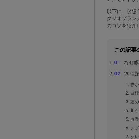
以下に、瞑想
タジオブラン
のコツを紹介
この記事
なぜ瞑
20種
静か
白檀
蓮の
川石
お香
シダ
クレ