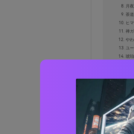
月夜
茶道
ヒマ
禅ガ
やわ
ユー
琥珀
パー
深い
ラベ
海辺
ゴー
夜の
雨の
瞑想に