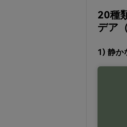
20
デア（
1) 静