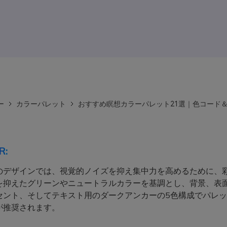
ー
カラーパレット
おすすめ瞑想カラーパレット21選｜色コード
R:
のデザインでは、視覚的ノイズを抑え集中力を高めるために、
を抑えたグリーンやニュートラルカラーを基調とし、背景、表
セント、そしてテキスト用のダークアンカーの5色構成でパレ
が推奨されます。