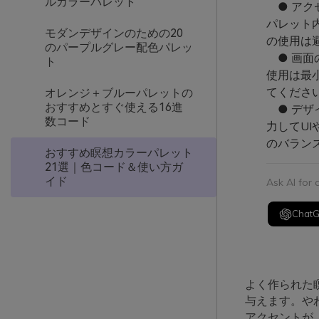
ルカラーパレット
● アク
パレット
モダンデザインのための20
の使用は
のパープルグレー配色パレッ
● 画面
ト
使用は最
てくださ
オレンジ＋ブルーパレットの
おすすめとすぐ使える16進
● デザイ
数コード
力してU
のバラン
おすすめ瞑想カラーパレット
21選｜色コード＆使い方ガ
イド
Ask AI for
Chat
よく作られた
与えます。や
アクセントが