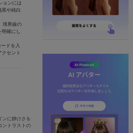
ションには
純黒や純白
、境界線の
を明確にし
コードを入
アクセント
インに静けさを
コントラストの