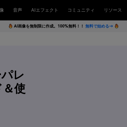
像
音声
AIエフェクト
コミュニティ
リソース
AI画像を無制限に作成。100%無料！！
無料で始める→
ーパレ
ド＆使