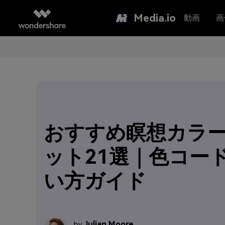
Media.io
動画
画
おすすめ瞑想カラ
ット21選｜色コー
い方ガイド
Julian Moore
by