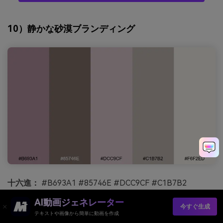
10）静かな砂漠ブランディング
十六進：
#B693A1 #85746E #DCC9CF #C1B7B2
#F6F2ED
AI動画ジェネレーター
今すぐ生成
気分：
穏やかで落ち着き、信頼できる
テキストや画像から簡単に動画を作成