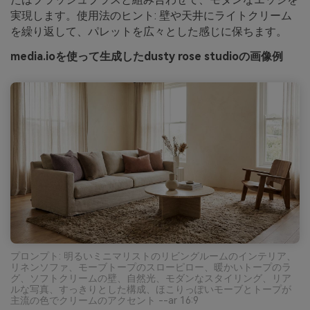
実現します。使用法のヒント: 壁や天井にライトクリーム
を繰り返して、パレットを広々とした感じに保ちます。
media.ioを使って生成したdusty rose studioの画像例
プロンプト: 明るいミニマリストのリビングルームのインテリア、
リネンソファ、モーブトープのスローピロー、暖かいトープのラ
グ、ソフトクリームの壁、自然光、モダンなスタイリング、リア
ルな写真、すっきりとした構成、ほこりっぽいモーブとトープが
主流の色でクリームのアクセント --ar 16:9