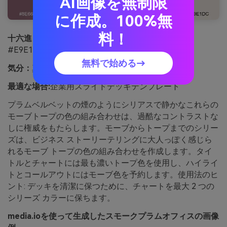
AI画像を無制限
に作成。100%無
料！
十六進：
#8E6674 #5F5450 #B79AA7 #8A7A72
#E9E1DC
無料で始める→
気分：
真面目で、静かで、自信がある
最適な場合:
企業用スライドデッキテンプレート
プラムベルベットの煙のようにシリアスで静かなこれらの
モーブトープの色の組み合わせは、過酷なコントラストな
しに権威をもたらします。モーブからトープまでのシリー
ズは、ビジネス ストーリーテリングに大人っぽく感じら
れるモーブ トープの色の組み合わせを作成します。タイ
トルとチャートには最も濃いトープ色を使用し、ハイライ
トとコールアウトにはモーブ色を予約します。使用法のヒ
ント: デッキを清潔に保つために、チャートを最大 2 つの
シリーズ カラーに保ちます。
media.ioを使って生成したスモークプラムオフィスの画像