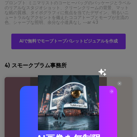
プロンプト: ミニマリストのコーヒーバッグのパッケージとラベル
のリアルなスタジオショット、クリーンクリームの背景、マット
な紙の質感、タイポグラフィに焦点を当てたデザイン、明るいニ
ュートラルなアクセントを備えたココアトープとモーブが主流の
色、シャープな照明、余分な小道具なし --ar 4:3
AIで無料でモーブトープパレットビジュアルを作成
4) スモークプラム事務所