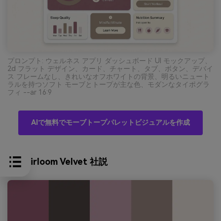
プロンプト: ウェルネス アプリ ダッシュボード UI モックアップ、
2d フラット デザイン、カード、チャート、タブ、ボタン、デバイ
ス フレームなし、きれいなオフホワイトの背景、明るいニュート
ラルを持つソフト モーブとトープが主な色、モダンなタイポグラ
フィ --ar 16:9
AIで無料でモーブトープパレットビジュアルを作成
9) Heirloom Velvet 社説