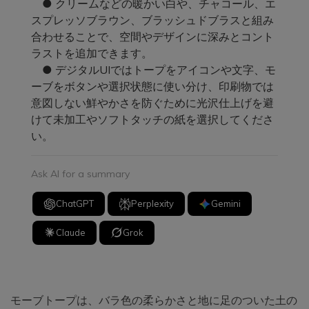
● クリームなどの暖かい白や、チャコール、エ
スプレッソブラウン、ブラッシュドブラスと組み
合わせることで、空間やデザインに深みとコント
ラストを追加できます。
● デジタルUIではトープをアイコンや文字、モ
ーブをボタンや選択状態に使い分け、印刷物では
意図しない鮮やかさを防ぐために光沢仕上げを避
けて未加工やソフトタッチの紙を選択してくださ
い。
Ask AI for a summary
ChatGPT
Perplexity
Gemini
Claude
Grok
モーブトープは、バラ色の柔らかさと地に足のついた土の