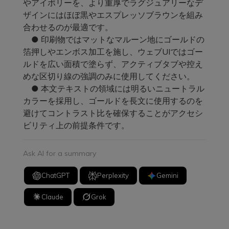
やアイボリーを、より重厚でラグジュアリーなデ
ザインにはほぼ黒やエスプレッソブラウンを組み
合わせるのが最適です。
● 印刷物ではマットなマルーン地にゴールドの
箔押しやエンボス加工を施し、ウェブUIではゴー
ルドを広い面積で塗らず、アクティブタブや控え
めな区切り線の強調のみに使用してください。
● 本文テキストの領域には明るいニュートラル
カラーを採用し、ゴールドを長文に使用するのを
避けてコントラスト比を確保することがアクセシ
ビリティ上の前提条件です。
Ask AI for a summary
ChatGPT
Perplexity
Gemini
Claude
Grok