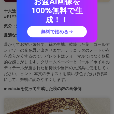
お盆AI画像を
100%無料で生
十六進：
#561321 #8A2E33 #C15B2A #D2A53C
#F1E2C8
成！！
気分：
温かくてお祝い気分
無料で始める→
最適な場合:
秋の結婚式の招待状
暖かくてお祝い気分で、錦の生地、乾燥した葉、ゴールデ
ンアワーの光を思い出させます。テラコッタのノートが赤
を柔らかくするので、パレットはフォーマルではなく歓迎
的な感じがします。クリームペーパーとゴールドホイルの
ディテールが施された招待状や当日の文房具に使用してく
ださい。ヒント: 本文のテキストを濃い茶色またはほぼ黒
にして、鮮明に読みやすくします。
media.ioを使って生成した秋の錦の画像例