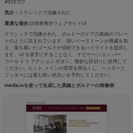
#EFE1C7
気分：
クラシックで洗練された
最適な場合:
法律事務所ウェブサイトUI
クラシックで洗練された、ボルドーのドアの真鍮のプレー
トのように読まれています。深いベーストーンが権威を加
え、落ち着いたゴールドが信頼できるハイライトを提供し
ます。UI を派手にすることなく、ナビゲーション バー、
コール トゥ アクション ボタン、微妙な区切りに使用して
ください。ヒント: メインの背景を明るくし、ヘッダーと
フッターには最も暗い色合いを予約してください。
media.ioを使って生成した真鍮とボルドーの画像例