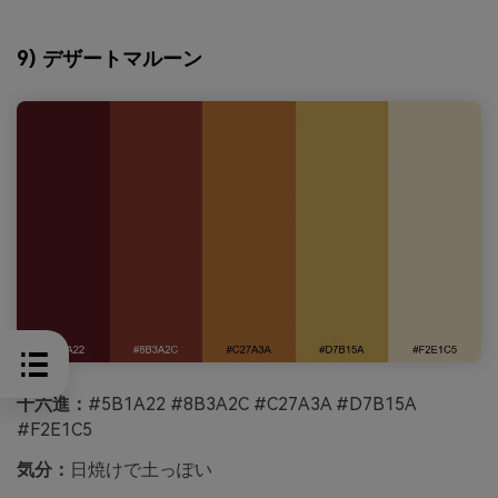
9) デザートマルーン
十六進：
#5B1A22 #8B3A2C #C27A3A #D7B15A
#F2E1C5
気分：
日焼けで土っぽい