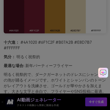
十六進：
#4A1020 #6F1C2F #B07A2B #E8D7B7
#FFFFFF
気分：
明るく祝祭的
最適な場合:
新年パーティーフライヤー
明るく祝祭的で、ダークガーネットのドレスにシャンパン
の泡が踊るイメージです。ホワイトとシャンパンのトーン
がレイアウトを洗練させ、ゴールドが華やかさを加えま
す。大きな文字と余白で、フライヤーやSNS投稿に最適。
アドバイス：他がシンプルなデザインなら、ゴールドのグ
AI動画ジェネレーター
今すぐ生成
ラデーション要素を1つだけ加えてみてください。
テキストや画像から簡単に動画を作成