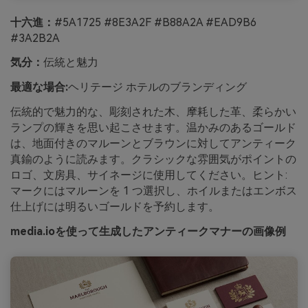
十六進：
#5A1725 #8E3A2F #B88A2A #EAD9B6
#3A2B2A
気分：
伝統と魅力
最適な場合:
ヘリテージ ホテルのブランディング
伝統的で魅力的な、彫刻された木、摩耗した革、柔らかい
ランプの輝きを思い起こさせます。温かみのあるゴールド
は、地面付きのマルーンとブラウンに対してアンティーク
真鍮のように読みます。クラシックな雰囲気がポイントの
ロゴ、文房具、サイネージに使用してください。ヒント:
マークにはマルーンを 1 つ選択し、ホイルまたはエンボス
仕上げには明るいゴールドを予約します。
media.ioを使って生成したアンティークマナーの画像例