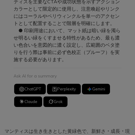
ティスを主要なCTAや成功状態を示すアクション
カラーとして限定的に使用し、注意喚起やリンク
にはコーラルやペリウィンクルを単一のアクセン
トとして配置することで階層を明確にします。
● 印刷用途において、マット紙は暗い緑を濁ら
せ明るい緑をくすませる特性があるため、最も濃
い色合いを意図的に濃く設定し、広範囲のベタ塗
りを行う際は事前に必ず色校正（プルーフ）を実
施する必要があります。
Ask AI for a summary
ChatGPT
Perplexity
Gemini
Claude
Grok
マンティスは生き生きとした黄緑色で、新鮮さ・成長・現