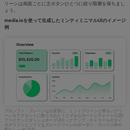
リーンは画面ごとに主ボタンひとつに絞り階層を保ちまし
ょう。
media.ioを使って生成したミンティミニマルUIのイメージ
例
プロンプト：プレーンな白背景に、ミントグリーンと明るいグリ
ーンをアクセントに取り入れたミニマルなカードとチャートの2D
ファイナンスダッシュボードUIモックアップ。チャコールのタイ
ポグラフィとソフトなグレーグリーンのボーダー、デバイス枠や
影なし --ar 16:9