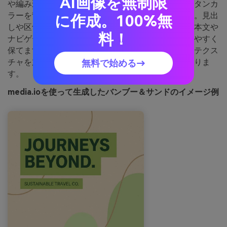
AI画像を無制限
や編み込みテクスチャを彷彿とさせます。サンドやタンカ
ラーを背景にすると、開放感と高級感が高まります。見出
に作成。100%無
しや区切りにはグリーンを重ね、ダークグリーンは本文や
料！
ナビゲーションにも最適で、暖かい紙の上でも読みやすく
保てます。アドバイス：繊細なグレインや再生紙風テクス
チャを加えると、オーガニックな世界観がより伝わりま
無料で始める→
す。
media.ioを使って生成したバンブー＆サンドのイメージ例