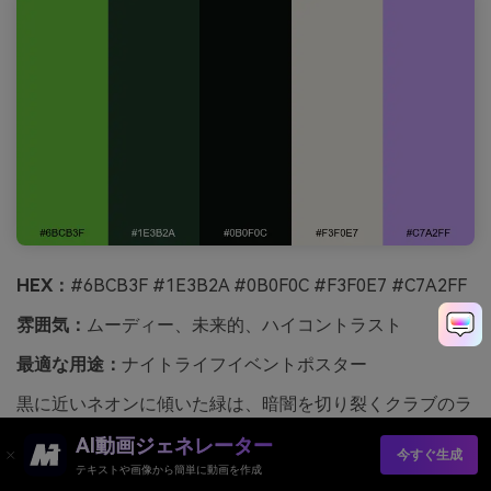
HEX：
#6BCB3F #1E3B2A #0B0F0C #F3F0E7 #C7A2FF
雰囲気：
ムーディー、未来的、ハイコントラスト
最適な用途：
ナイトライフイベントポスター
黒に近いネオンに傾いた緑は、暗闇を切り裂くクラブのラ
イトのように電気的に感じます。背景を深くして明るい緑
AI動画ジェネレーター
でメインタイトルを処理し、詳細にはオフホワイトを使用
今すぐ生成
テキストや画像から簡単に動画を作成
して読みやすさを保護します。小さなバイオレットのアク