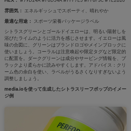
HEX：
#79D24A #F6D54A #FFF7E5 #FF6F3C #1E2B20
雰囲気：
エネルギッシュでスポーティ、晴れやか
最適な用途：
スポーツ栄養パッケージラベル
シトラスグリーンとゴールドイエローは、明るい陽射しを
浴びたライムのように活力を感じさせます。イエローは風
味の合図に、グリーンはブランドロゴやメインブロックに
使いましょう。コーラルは注意喚起や限定タグなど限定的
に配置を。ダークグリーンは成分やサービング情報を、ブ
ラックより柔らかに読みやすくします。アドバイス：クリ
ーム色の余白を使い、ラベルがうるさくなりすぎないよう
調整しましょう。
media.ioを使って生成したシトラスリーフポップのイメー
ジ例