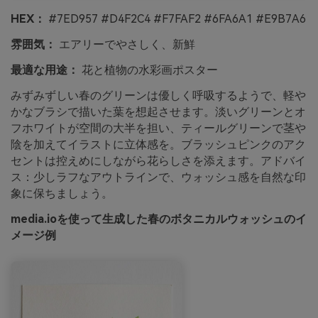
HEX：
#7ED957 #D4F2C4 #F7FAF2 #6FA6A1 #E9B7A6
雰囲気：
エアリーでやさしく、新鮮
最適な用途：
花と植物の水彩画ポスター
みずみずしい春のグリーンは優しく呼吸するようで、軽や
かなブラシで描いた葉を想起させます。淡いグリーンとオ
フホワイトが空間の大半を担い、ティールグリーンで茎や
陰を加えてイラストに立体感を。ブラッシュピンクのアク
セントは控えめにしながら花らしさを添えます。アドバイ
ス：少しラフなアウトラインで、ウォッシュ感を自然な印
象に保ちましょう。
media.ioを使って生成した春のボタニカルウォッシュのイ
メージ例