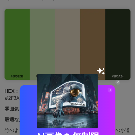
HEX：
#6FBE3E #CDE7B0 #E8DCC4 #B08A5A
#2F3A24
雰囲気：
ナチュラルで落ち着き、リゾート感
最適な用途：
エコリゾートのパンフレット表紙
竹のようなグリーンと砂色のニュートラルは、木陰の小道