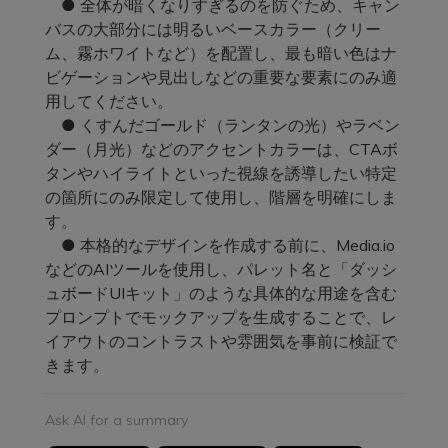
● 全体が暗くなりすぎるのを防ぐため、キャン
バスの大部分には明るいベースカラー（クリー
ム、霧ホワイトなど）を配置し、最も暗い色はナ
ビゲーションや見出しなどの重要な要素にのみ適
用してください。
● くすんだゴールド（ランタンの光）やラベン
ダー（月光）などのアクセントカラーは、CTAボ
タンやハイライトといった視線を誘導したい特定
の箇所にのみ限定して使用し、階層を明確にしま
す。
● 本格的なデザインを作成する前に、Media.io
などのAIツールを使用し、パレット名と「ダッシ
ュボードUIキット」のような具体的な用途を含む
プロンプトでモックアップを生成することで、レ
イアウトのコントラストや雰囲気を事前に検証で
きます。
Ask AI for a summary