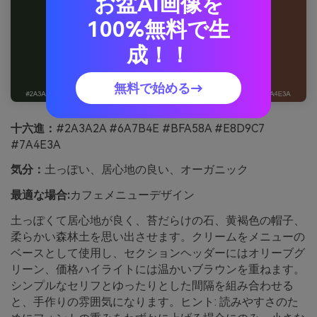
お盆AI画像を
100%無料で生
成！！
無料で始める→
十六進：
#2A3A2A #6A7B4E #BFA58A #E8D9C7
#7A4E3A
気分：
土っぽい、居心地の良い、オーガニック
最適な場合:
カフェメニューデザイン
土っぽくて居心地が良く、苔だらけの石、黄褐色の帽子、
柔らかい森林土を思い出させます。クリームをメニューの
ベースとして使用し、セクションヘッダーにはオリーブグ
リーン、価格ハイライトには温かいブラウンを重ねます。
シンプルなセリフとゆったりとした間隔を組み合わせる
と、手作りの雰囲気になります。ヒント: 読みやすさのた