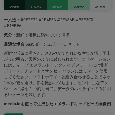
十六進：
#0F2E22 #1E4F3A #2FA86B #9FE3C0
#F1FBF6
気分：
新鮮で活気に満ちていて清潔
最適な場合:
SaaSダッシュボードUIキット
新鮮で活気に満ちた、さわやかできれいな空気が漂う雨上
がりの明るい天蓋のように感じられます。ナビゲーション
にはディープ エメラルド、アクティブ ステートには飽和
グリーン、チャートとサクセス バッジにはミントを使用
してください。ソフトホワイトと組み合わせることでネオ
ンの外観を避け、影を微妙に保ちます。ヒント: 主なアク
ションに緑を 1 つ割り当て、データのハイライトのみに明
るいトーンを残します。
media.ioを使って生成したエメラルドキャノピーの画像例