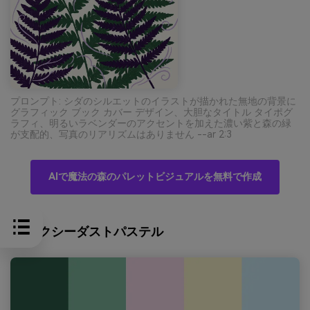
プロンプト: シダのシルエットのイラストが描かれた無地の背景に
グラフィック ブック カバー デザイン、大胆なタイトル タイポグ
ラフィ、明るいラベンダーのアクセントを加えた濃い紫と森の緑
が支配的、写真のリアリズムはありません --ar 2:3
AIで魔法の森のパレットビジュアルを無料で作成
9) ピクシーダストパステル