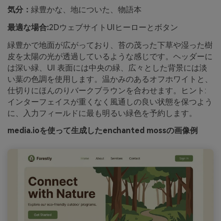
気分：
緑豊かな、地についた、物語本
最適な場合:
2DウェブサイトUIヒーローとボタン
緑豊かで地面が広がっており、苔の茂った下草や湿った樹
皮を太陽の光が透過しているような感じです。ヘッダーに
は深い緑、UI 表面には中央の緑、広々とした背景には淡
い葉の色調を使用します。温かみのあるオフホワイトと、
仕切りにほんのりバークブラウンを合わせます。ヒント:
インターフェイスが重くなく風通しの良い状態を保つよう
に、入力フィールドに最も明るい緑色を予約します。
media.ioを使って生成したenchanted mossの画像例