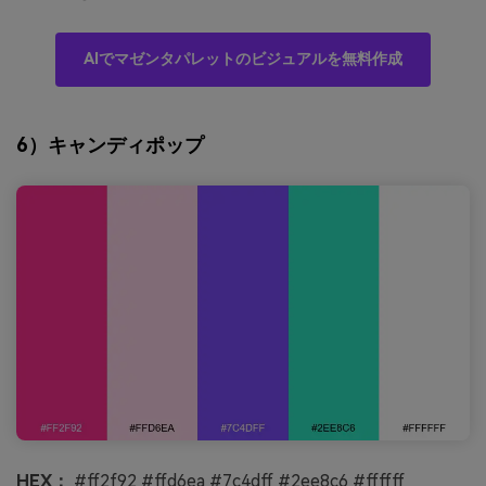
AIでマゼンタパレットのビジュアルを無料作成
6）キャンディポップ
HEX：
#ff2f92 #ffd6ea #7c4dff #2ee8c6 #ffffff