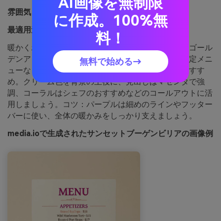
AI画像を無制限
雰囲気：
雰囲気：暖かさ・ポジティブ
に作成。100%無
最適用途：
レストランメニューのデザイン
料！
暖かくポジティブな雰囲気は、サンセット時の花やゴール
デンアワーの光を思わせます。レストランや季節限定メニ
無料で始める→
ューなど、明るく食欲をそそる印象を求める時におすす
め。クリーム色を背景の主役に、見出しはマゼンタで強
調、コーラルはシェフのおすすめなどのコールアウトに活
用しましょう。コツ：パープルは細めのラインやフッター
バーに使い、全体の暖かみをしっかり支えましょう。
media.ioで生成されたサンセットブーゲンビリアの画像例