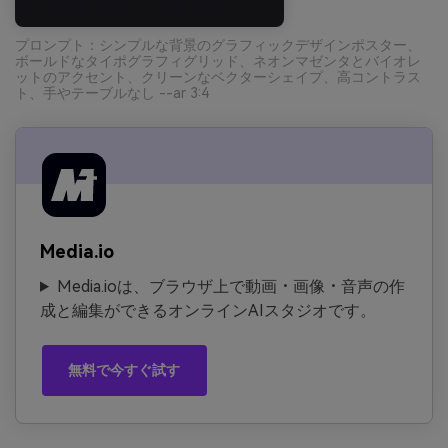
プロンプト：シンプルな背景のグラフィックデザインポスター、
ボールドなタイポグラフィグリッド、ネオンマゼンタとバイオレ
ットのアクセント、クリーンなベクターシェイプ、高コントラス
ト、手やテーブルなし --ar 3:4
Media.io
Media.ioは、ブラウザ上で動画・画像・音声の作
成と編集ができるオンラインAIスタジオです。
無料で今すぐ試す