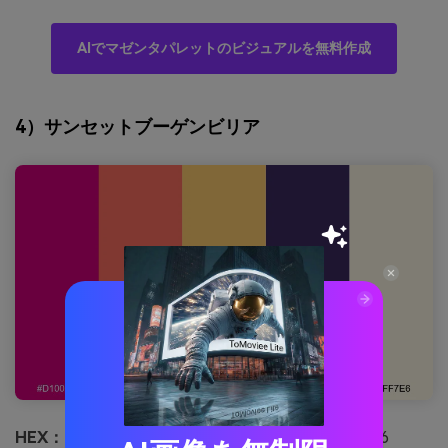
AIでマゼンタパレットのビジュアルを無料作成
4）サンセットブーゲンビリア
HEX：
#d1007a #ff6f61 #ffcc70 #3b2a60 #fff7e6