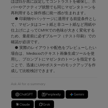
ほぼ白か黒に設定してコントラストを確保し、ホ
バーやアクティブ状態でも同じマゼンタトーンを
再利用すると操作感に統一感が生まれます。
● 印刷物やパッケージに適用する前提条件とし
て、マゼンタはコート紙と非コート紙など用紙や
仕上げによってCMYKでの色味が大きく変化する
ため、量産前に必ずプルーフ（テスト印刷）での
確認が必須です。
● 実際のレイアウトや配色をプレビューしたい
場合は、Media.ioのテキスト画像生成ツールを使
用し、プロンプトにマゼンタのトーンを指定する
ことで、迅速にUIやポスターのモックアップを作
成して比較検討できます。
Ask AI for a summary
ChatGPT
Perplexity
Gemini
Claude
Grok