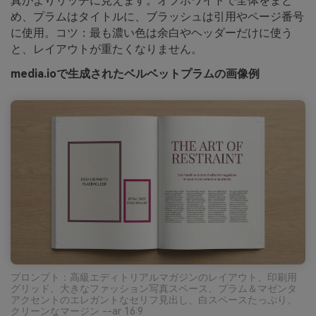
真がよりリッチに見えます。オフホワイトで全体をまと
め、プラムはタイトルに、ブラッシュは引用やページ番号
に使用。コツ：最も濃い色は余白やヘッダーだけに使う
と、レイアウトが重たくなりません。
media.ioで生成されたベルベットプラムの画像例
プロンプト：高級エディトリアルマガジンのレイアウト、印刷用
グリッド、大きなファッション写真スペース、プラム＆マゼンタ
アクセントのエレガントなセリフ見出し、白スペースたっぷり、
クリーンなマージン --ar 16:9