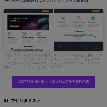
media.ioで生成されたフクシアシトラスの画像例
プロンプト：商品ローンチ用ランディングページの2D UIモックア
ップ、クリーングリッド、ダークスレートヘッダー、明るいフク
シアとオレンジのCTAボタン、ティールのアクセント、モダンな
書体、デバイスフレームなし --ar 21:9
AIでマゼンタパレットのビジュアルを無料作成
8）マゼンタミスト