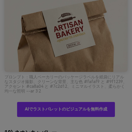
プロンプト：職人ベーカリーのパッケージラベルを紙袋にリアル
なスタジオ撮影、クリーンな背景、主な色 #fafaf9 と #9f1239、
アクセント #ca8a04 と #7c2d12、ミニマルイラスト、柔らかく
均一な照明 --ar 3:2
AIでラストパレットのビジュアルを無料作成