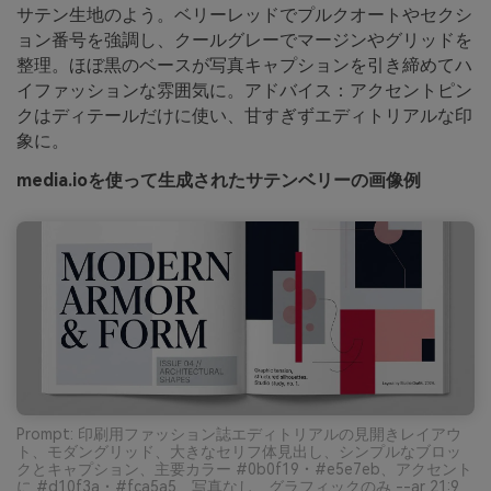
サテン生地のよう。ベリーレッドでプルクオートやセクシ
ョン番号を強調し、クールグレーでマージンやグリッドを
整理。ほぼ黒のベースが写真キャプションを引き締めてハ
イファッションな雰囲気に。アドバイス：アクセントピン
クはディテールだけに使い、甘すぎずエディトリアルな印
象に。
media.ioを使って生成されたサテンベリーの画像例
Prompt: 印刷用ファッション誌エディトリアルの見開きレイアウ
ト、モダングリッド、大きなセリフ体見出し、シンプルなブロッ
クとキャプション、主要カラー #0b0f19・#e5e7eb、アクセント
に #d10f3a・#fca5a5、写真なし、グラフィックのみ --ar 21:9