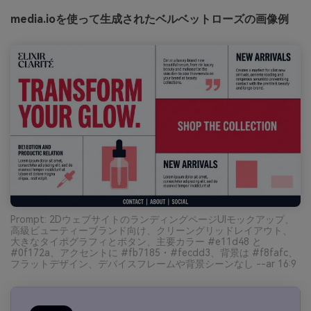
media.ioを使って生成されたベルベットローズの画像例
Prompt: 2DウェブサイトのランディングページUIモックアップ、
高級ビューティーブランド向け、クリーングリッドレイアウト、
大きなタイポグラフィとボタン、主要カラー #e11d48 と
#0f172a、アクセントに #fb7185・#fecdd3、背景は #f8fafc、
フラットデザイン、デバイスフレームや背景シーンなし --ar 16:9