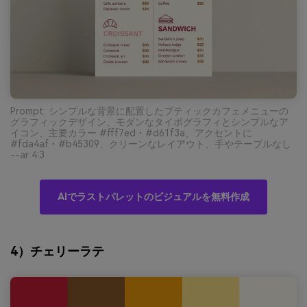
Prompt: シンプルな背景に配置したブティックカフェメニューの
グラフィックデザイン、モダンなタイポグラフィとシンプルなア
イコン、主要カラー #fff7ed・#d61f3a、アクセントに
#fda4af・#b45309、クリーンなレイアウト、手やテーブルなし
--ar 4:3
AIでラストパレットのビジュアルを無料作成
4）チェリーラテ