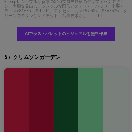
Prompt: シンプルな背景のSNSプロモ投稿のグラフィックデザイ
ン、大胆な見出し、シンプルな図形とステッカーバッジ、主要カ
ラー #c81e3a・#fffaf0、アクセントに #f59e0b・#8b5a2b、ク
リーンでモダンなレイアウト、写真要素なし --ar 1:1
AIでラストパレットのビジュアルを無料作成
5）クリムゾンガーデン