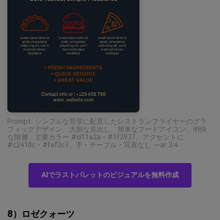
Prompt: シンプルな背景に配置したレストランフライヤーのグラ
フィックデザイン、大胆な見出し、簡単なフードアイコン、明快
な階層、主要カラー #d11a2a・#1f2937、アクセントに
#c2410c・#fef3c7、手・テーブル・写真なし --ar 3:4
AIでラストパレットのビジュアルを無料作成
8）ロゼクォーツ