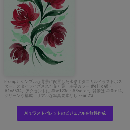
Prompt: シンプルな背景に配置した水彩ボタニカルイラストポス
ター、スタイライズされた花と葉、主要カラー #e11d48・
#166534、アクセントに #be123c・#86efac、背景は #f0fdf4、
クリーンな構成、リアルな写真要素なし --ar 2:3
AIでラストパレットのビジュアルを無料作成