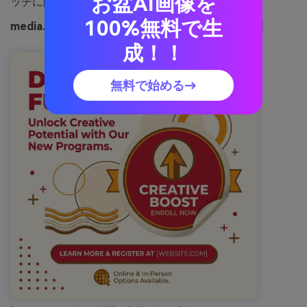
お盆AI画像を
ッチに際立たせると、きつくなりません。
100%無料で生
media.ioを使って生成されたチェリーラテの画像例
成！！
無料で始める→