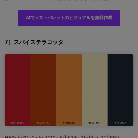
AIでラストパレットのビジュアルを無料作成
7）スパイステラコッタ
HEX:
#d11a2a #c2410c #fb923c #fef3c7 #1f2937