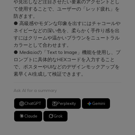
や見出しなど注目させたい要素のアクセントとし
て使用することで、ユーザーの「レッド疲れ」を
防ぎます。
● 高級感やモダンな印象を出すにはチャコールや
ネイビーなどの深い色を、柔らかく手作り感を出
すにはクリームや温かいブラウンをニュートラル
カラーとして合わせます。
● Media.ioの「Text to Image」機能を使用し、プ
ロンプトに具体的なHEXコードを入力すること
で、ポスターやUIなどのデザインモックアップを
素早くAI生成して検証できます。
Ask AI for a summary
ChatGPT
Perplexity
Gemini
Claude
Grok