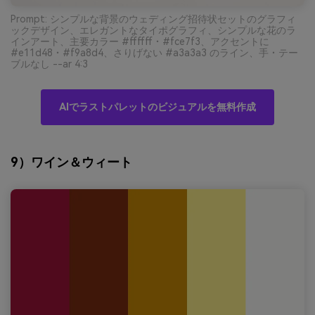
Prompt: シンプルな背景のウェディング招待状セットのグラフィ
ックデザイン、エレガントなタイポグラフィ、シンプルな花のラ
インアート、主要カラー #ffffff・#fce7f3、アクセントに
#e11d48・#f9a8d4、さりげない #a3a3a3 のライン、手・テー
ブルなし --ar 4:3
AIでラストパレットのビジュアルを無料作成
9）ワイン＆ウィート