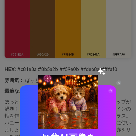
HEX:
#c81e3a #8b5a2b #f59e0b #fde68a #fffaf0
雰囲気：
ほっとする・遊び心がある
最適な用途：
季節限定SNSプロモーション投稿
ほっとする・遊び心あるパレットは、チェリーシロップが
渦巻くゴールデンラテを思わせます。深い赤でデザインの
軸を作り、キャラメルブラウンで温かみと深みをプラス。
ハニーイエローは、値札やバッジなどポイントだけに使い
ましょう。アドバイス：背景はクリーミーにして、赤をリ