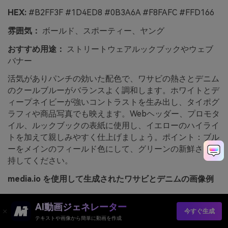
HEX:
#B2FF3F #1D4ED8 #0B3A6A #F8FAFC #FFD166
雰囲気：
ボールド、スポーティー、ヤング
おすすめ用途：
ストリートウェアルックブックやウェブ
バナー
活気がありパンチの効いた配色で、ワサビの熱さとデニム
のクールブルーがバランスよく調和します。ホワイトとデ
ィープネイビーが強いコントラストを生み出し、タイポグ
ラフィや商品写真でも映えます。Webヘッダー、プロモタ
イル、ルックブックの表紙に使用し、イエローのハイライ
トを加えて親しみやすく仕上げましょう。ポイント：ブル
ーをメインのフィールド色にして、グリーンの新鮮さを維
持してください。
media.io を使用して生成されたワサビとデニムの画像例
AI動画ジェネレーター
今すぐ生成
テキストや画像から簡単に動画を作成