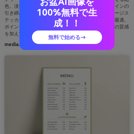
お盆AI画像を
色。淡いグリーンが写真映えし、深いセージがデザインの
100%無料で生
引き締め役に。メニューやポイントカード、パッケージス
テッカーなどにぴったりで、文字はチャコール系が最適。
成！！
ポイント：淡色の温かみを出すため、さりげない紙の質感
を加えてみてください。
無料で始める→
media.ioを使い生成した抹茶ミルクの画像例