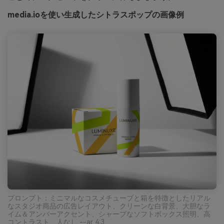
media.ioを使い生成したシトラスポップの画像例
プロンプト：ミニマルなコスメチューブと箱を特徴としたリアル
なスタジオ商品の広告レイアウト、クリーンな白背景、大胆なラ
イム＆アンバーアクセント、シャープなソフトボックス照明、高
コントラスト、人なし --ar 4:3