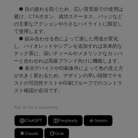
● 目の疲れを防ぐため、広い背景面での使用は
避け、CTAボタン、成功ステータス、バッジなど
の主要なアクションや小さなハイライトに限定し
て使用します。
● 組み合わせる色によって適した用途が変化
し、バイオレットやシアンを追加すれば未来的な
テック系に、深いティールやメタリックなカッパ
ーと合わせれば高級ブランド向けに機能します。
● 表示デバイスや印刷条件によって色の見え方
が大きく変わるため、デザインの早い段階でテキ
ストの可読性テストや印刷プルーフでのコントラ
スト確認が必須です。
Ask AI for a summary
ChatGPT
Perplexity
Gemini
Claude
Grok