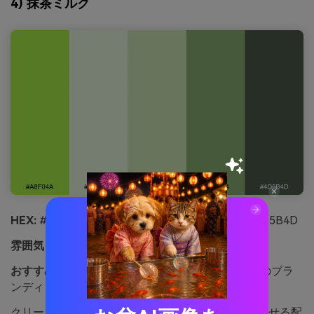
4) 抹茶ミルク
HEX:
#A8F04A #EAF7E1 #CFE7B8 #8BB174 #4D5B4D
雰囲気：
やさしい、居心地よい、フレッシュ
おすすめ用途：
カフェメニューやライフスタイルのブラ
ンディング
クリーミーで優しい抹茶ラテの泡や静かな朝を思わせる配