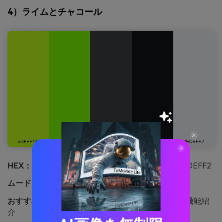
4）ライムとチャコール
HEX：
#BFFF1A #7CFF00 #3D3F44 #121418 #EDEFF2
ムード：
大胆、テクニカル、自信
おすすめ用途：
B2B SaaSのランディングページや機能紹
介