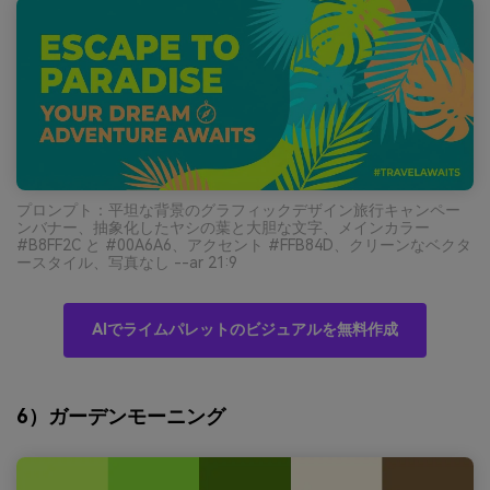
プロンプト：平坦な背景のグラフィックデザイン旅行キャンペー
ンバナー、抽象化したヤシの葉と大胆な文字、メインカラー
#B8FF2C と #00A6A6、アクセント #FFB84D、クリーンなベクタ
ースタイル、写真なし --ar 21:9
AIでライムパレットのビジュアルを無料作成
6）ガーデンモーニング