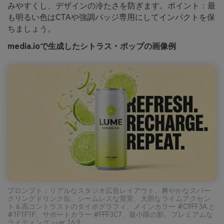
みやすくし、デザインの冷たさを防ぎます。ポイント：最
も明るい色はCTAや強調バッジ専用にしてインパクトを保
ちましょう。
media.ioで生成したシトラス・ポップの画像例
プロンプト：リアルなスタジオ広告レイアウト、爽やかなスパー
クリングドリンク缶、シームレスな背景、大胆なライムアクセン
ト＆高コントラストのタイポグラフィ、メインカラー #C9FF3A と
#1F1F1F、サポートカラー #FFF3C7、最小限の影、プレミアムな
ライティング --ar 16:9