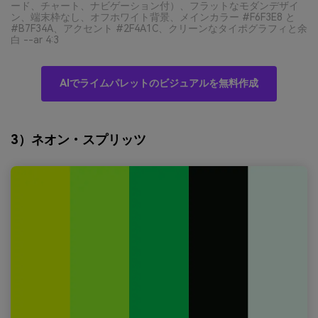
ード、チャート、ナビゲーション付）、フラットなモダンデザイ
ン、端末枠なし、オフホワイト背景、メインカラー #F6F3E8 と
#B7F34A、アクセント #2F4A1C、クリーンなタイポグラフィと余
白 --ar 4:3
AIでライムパレットのビジュアルを無料作成
3）ネオン・スプリッツ