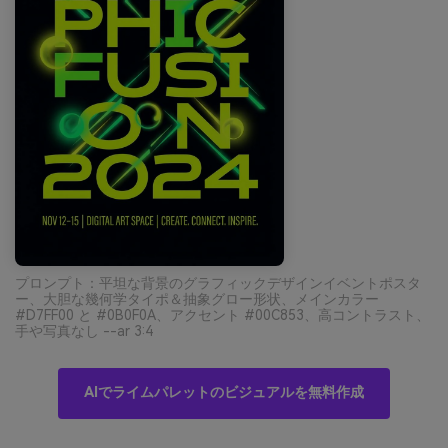
プロンプト：平坦な背景のグラフィックデザインイベントポスタ
ー、大胆な幾何学タイポ＆抽象グロー形状、メインカラー
#D7FF00 と #0B0F0A、アクセント #00C853、高コントラスト、
手や写真なし --ar 3:4
AIでライムパレットのビジュアルを無料作成