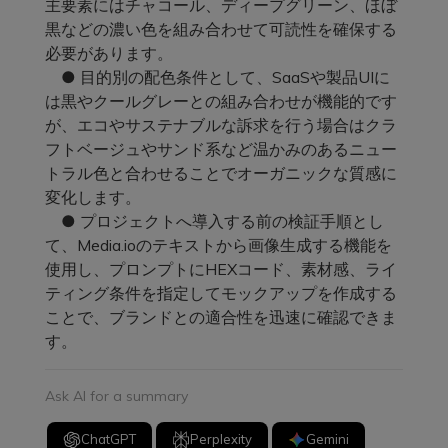
主要素にはチャコール、ディープグリーン、ほぼ
黒などの濃い色を組み合わせて可読性を確保する
必要があります。
● 目的別の配色条件として、SaaSや製品UIに
は黒やクールグレーとの組み合わせが機能的です
が、エコやサステナブルな訴求を行う場合はクラ
フトベージュやサンド系など温かみのあるニュー
トラル色と合わせることでオーガニックな質感に
変化します。
● プロジェクトへ導入する前の検証手順とし
て、Media.ioのテキストから画像生成する機能を
使用し、プロンプトにHEXコード、素材感、ライ
ティング条件を指定してモックアップを作成する
ことで、ブランドとの適合性を迅速に確認できま
す。
Ask AI for a summary
ChatGPT
Perplexity
Gemini