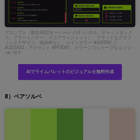
プロンプト：配信用2DオーバーレイUI（パネル、チャットボック
ス、アラートバナー、スコアウィジェット）、フラットなグラフ
ィックデザイン、端末枠なし、メインカラー #A5FF00 と
#2D2A32、アクセント #FF3D81、クリーンでシャープなエッジ -
-ar 16:9
AIでライムパレットのビジュアルを無料作成
8）ペアソルベ