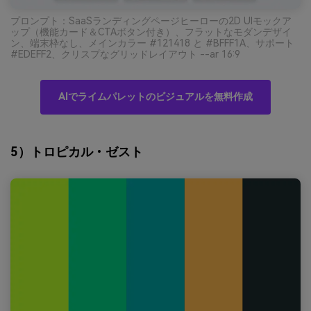
プロンプト：SaaSランディングページヒーローの2D UIモックア
ップ（機能カード＆CTAボタン付き）、フラットなモダンデザイ
ン、端末枠なし、メインカラー #121418 と #BFFF1A、サポート
#EDEFF2、クリスプなグリッドレイアウト --ar 16:9
AIでライムパレットのビジュアルを無料作成
5）トロピカル・ゼスト