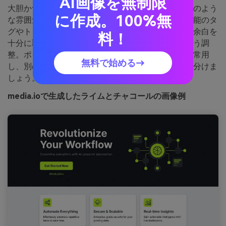
AI画像を無制限
大胆かつテクニカル、ハイパフォーマンスなツールのよう
に作成。100%無
な雰囲気。チャコールの上でライムを際立たせ、機能のタ
グやトグル、主要指標にぴったり。ライトグレーで余白を
料！
十分に取り、コントラストがきつくなり過ぎないよう調
整。ポイント：主要ボタンにはひとつのライム色を常用
無料で始める→
し、別のライム色はホバーやアクティブ状態に使い分けま
しょう。
media.ioで生成したライムとチャコールの画像例