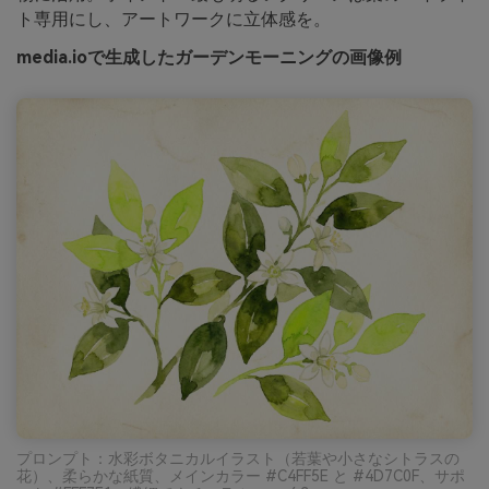
ト専用にし、アートワークに立体感を。
media.ioで生成したガーデンモーニングの画像例
プロンプト：水彩ボタニカルイラスト（若葉や小さなシトラスの
花）、柔らかな紙質、メインカラー #C4FF5E と #4D7C0F、サポ