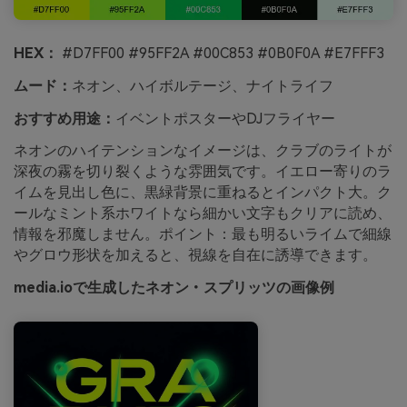
HEX：
#D7FF00 #95FF2A #00C853 #0B0F0A #E7FFF3
ムード：
ネオン、ハイボルテージ、ナイトライフ
おすすめ用途：
イベントポスターやDJフライヤー
ネオンのハイテンションなイメージは、クラブのライトが
深夜の霧を切り裂くような雰囲気です。イエロー寄りのラ
イムを見出し色に、黒緑背景に重ねるとインパクト大。ク
ールなミント系ホワイトなら細かい文字もクリアに読め、
情報を邪魔しません。ポイント：最も明るいライムで細線
やグロウ形状を加えると、視線を自在に誘導できます。
media.ioで生成したネオン・スプリッツの画像例