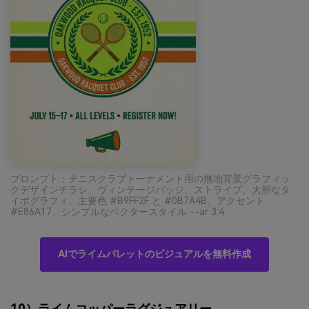
プロンプト：テニスクラブトーナメント用の無地背景グラフィッ
クデザインチラシ、ヴィンテージバッジ、ストライプ、大胆なタ
イポグラフィ、主要色 #B9FF2F と #0B7A4B、アクセント
#E86A17、シンプルなベクタースタイル --ar 3:4
AIでライムパレットのビジュアルを無料作成
10）ライムコッパーラグジュアリー