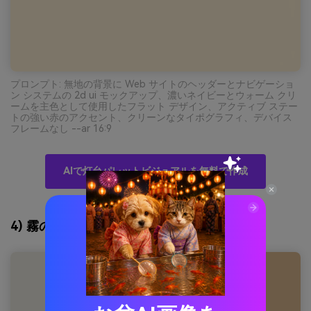
プロンプト: 無地の背景に Web サイトのヘッダーとナビゲーショ
ン システムの 2d ui モックアップ、濃いネイビーとウォーム クリ
ームを主色として使用したフラット デザイン、アクティブ ステー
トの強い赤のアクセント、クリーンなタイポグラフィ、デバイス
フレームなし --ar 16:9
AIで灯台パレットビジュアルを無料で作成
4) 霧の防波堤