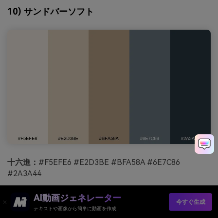
10) サンドバーソフト
十六進：
#F5EFE6 #E2D3BE #BFA58A #6E7C86
#2A3A44
気分：
柔らかく、温かく、控えめな
AI動画ジェネレーター
今すぐ生成
最適な場合:
インテリアムードボードやライフスタイルブ
テキストや画像から簡単に動画を作成