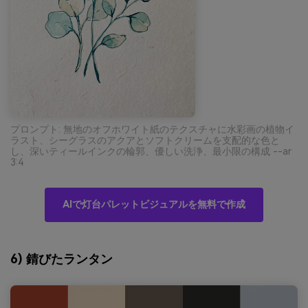
プロンプト: 無地のオフホワイト紙のテクスチャに水彩画の植物イ
ラスト、シーグラスのアクアとソフトクリームを支配的な色と
し、深いティールインクの輪郭、優しい洗浄、最小限の構成 --ar
3:4
AIで灯台パレットビジュアルを無料で作成
6) 錆びたランタン