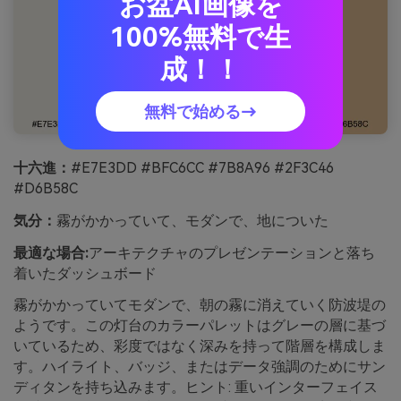
お盆AI画像を
100%無料で生
成！！
無料で始める→
十六進：
#E7E3DD #BFC6CC #7B8A96 #2F3C46
#D6B58C
気分：
霧がかかっていて、モダンで、地についた
最適な場合:
アーキテクチャのプレゼンテーションと落ち
着いたダッシュボード
霧がかかっていてモダンで、朝の霧に消えていく防波堤の
ようです。この灯台のカラーパレットはグレーの層に基づ
いているため、彩度ではなく深みを持って階層を構成しま
す。ハイライト、バッジ、またはデータ強調のためにサン
ディタンを持ち込みます。ヒント: 重いインターフェイス