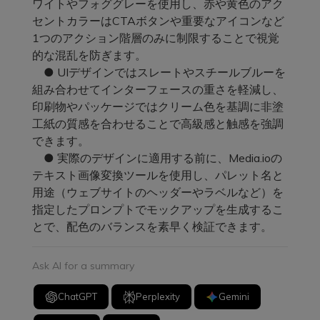
ワイトやフォググレーを使用し、赤や黄色のアク
セントカラーはCTAボタンや重要なアイコンなど
1つのアクション階層のみに制限することで視覚
的な混乱を防ぎます。
● UIデザインではスレートやスチールブルーを
組み合わせてインターフェースの重さを軽減し、
印刷物やパッケージではクリーム色を基調に非塗
工紙の質感を合わせることで高級感と触感を強調
できます。
● 実際のデザインに適用する前に、Media.ioの
テキスト画像変換ツールを使用し、パレット名と
用途（ウェブサイトのヘッダーやラベルなど）を
指定したプロンプトでモックアップを生成するこ
とで、配色のバランスを素早く検証できます。
Ask AI for a summary
ChatGPT
Perplexity
Gemini