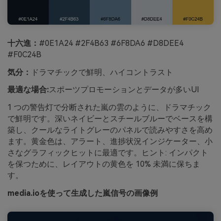
十六進：
#0E1A24 #2F4B63 #6F8DA6 #D8DEE4
#F0C24B
気分：
ドラマチックで鮮明、ハイコントラスト
最適な場合:
スポーツプロモーションとデータが多いUI
1 つの警告灯で分断された嵐の雲のように、ドラマチック
で鮮明です。深いネイビーとスチールブルーでベースを構
築し、クールなライトグレーのパネルで読みやすさを高め
ます。黄金色は、アラート、進捗状況インジケーター、小
さなグラフィックヒットに最適です。ヒント: インパクト
を保つために、レイアウトの黄色を 10% 未満に保ちま
す。
media.ioを使って生成した嵐信号の画像例