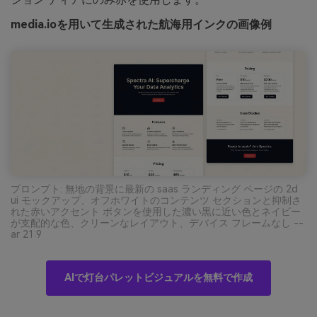
media.ioを用いて生成された航海用インクの画像例
プロンプト: 無地の背景に最新の saas ランディング ページの 2d
ui モックアップ、オフホワイトのコンテンツ セクションと抑制さ
れた赤いアクセント ボタンを使用した濃い黒に近い色とネイビー
が支配的な色、クリーンなレイアウト、デバイス フレームなし --
ar 21:9
AIで灯台パレットビジュアルを無料で作成