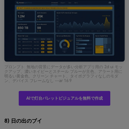
プロンプト: 無地の背景にデータが多い分析アプリ用の 2d ui モッ
クアップ、濃いネイビーとスチール ブルーが主色、アラート用に
明るい黄金色、クリーン チャート、タイポグラフィなしのモダ
ン、デバイス フレームなし --ar 16:9
AIで灯台パレットビジュアルを無料で作成
8) 日の出のブイ