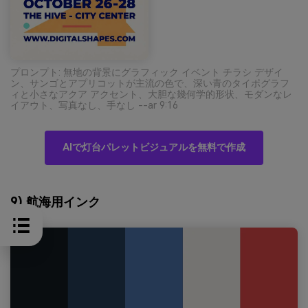
プロンプト: 無地の背景にグラフィック イベント チラシ デザイ
ン、サンゴとアプリコットが主流の色で、深い青のタイポグラフ
ィと小さなアクア アクセント、大胆な幾何学的形状、モダンなレ
イアウト、写真なし、手なし --ar 9:16
AIで灯台パレットビジュアルを無料で作成
9) 航海用インク