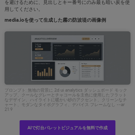
を避けるために、見出しとキー番号にのみ最も暗い炭を使
用してください。
media.ioを使って生成した霧の防波堤の画像例
プロンプト: 無地の背景に 2d ui analytics ダッシュボード モック
アップ、クールなグレーとチャコールを主色に使用したフラット
なデザイン、ハイライトに暖かい砂のアクセント、クリーンなチ
ャート、モダンなタイポグラフィ、デバイス フレームなし --ar
21:9
AIで灯台パレットビジュアルを無料で作成