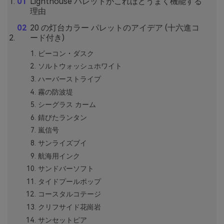
Lighthouse パレットがこれほどうまく機能する
理由
20 の灯台カラー パレットのアイデア (十六進コ
ード付き)
ビーコン・ダスク
ソルトウォッシュホワイト
ハーバーストライプ
霧の防波堤
シーグラス カーム
錆びたランタン
嵐信号
サンライズブイ
航海用インク
サンドバーソフト
タイドプールポップ
コースタルコテージ
クリフサイド花崗岩
サンセットピア