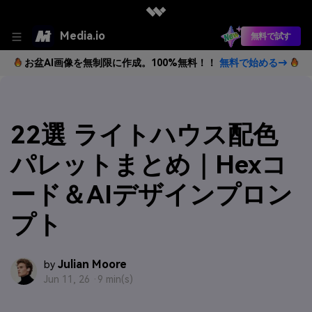
Media.io
無料で試す
お盆AI画像を無制限に作成。100%無料！！
無料で始める→
22選 ライトハウス配色
パレットまとめ｜Hexコ
ード＆AIデザインプロン
プト
Julian Moore
by
Jun 11, 26 ·
9 min(s)