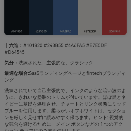
十六進：
#101820 #243B55 #4A6FA5 #E7E5DF
#D64545
気分：
洗練された、主張的な、クラシック
最適な場合:
SaaSランディングページとfintechブランディ
ング
洗練されていて自己主張的で、インクのような暗い波のよ
うに、きれいな塗装のトリムが付いています。ほぼ黒とネ
イビーに基礎を処理させ、チャートとリンク状態にミッド
ブルーを使用します。柔らかいオフホワイトは、セクショ
ンを厳しく見せずに読みやすく保ちます。ヒント: 視覚的
な競合を避けるために、メイン ボタンなどの 1 つのアク
ション ティアにのみ赤を使用します。