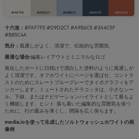
十六進：
#FAF7F0 #D9D2C7 #A9B6C5 #3A4C5F
#B85C4A
気分：
風通しがよく、清潔で、伝統的な雰囲気
最適な場合:
編集レイアウトとミニマルなロゴ
風化したボードに日焼けで漂白した塗料のように風通しが
よく清潔です。オフホワイトにページを運ばせ、コントラ
ストのためにスレートブルーグレーでタイポグラフィをア
ンカーします。ミュートされたテラコッタは、小さなシー
ル、下線、またはナビゲーションハイライトとして最もよ
く機能します。ヒント: 落ち着いた編集的な雰囲気を保つ
ために、行の重みを薄くし、間隔を広く保ちます。
media.ioを使って生成したソルトウォッシュホワイトの画
像例