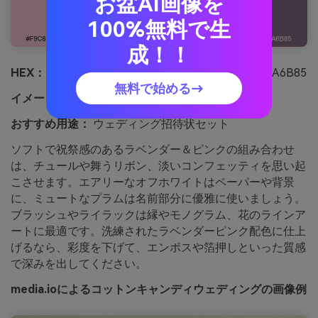
お盆AI画像を
100%無料で生
成！！
HEX：
#F9C6D8 #E8C2FF #C6A6D9 #FFF7FB #8A6B85
無料で始める→
イメージ：
ソフトかつ祝祭的
おすすめ用途：
ウェディング招待状セット
ソフトで祝祭感のあるラベンダー＆ピンクの組み合わせ
は、チュールや舞うリボン、淡いコンフェッティを思い起
こさせます。エアリーなオフホワイトはペーパーや背景
に、ミュートなプラムは名前部分に優雅に使いましょう。
ブラッシュやライラックは縁やモノグラム、花のラインア
ートに最適です。洗練されたラベンダーピンク配色に仕上
げるなら、彩度を下げて、エンボスや箔押しといった質感
で深みを出してください。
media.ioによるコットンキャンディウェディングの画像例