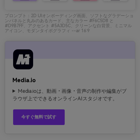
プロンプト：2D UIオンボーディング画面、ソフトなグラデーショ
ンパネルと丸みのあるカード、主なカラー #F6C5D8 と
#D9B7FF、アクセント #5A3D5C、クリーンな白背景、ミニマル
アイコン、モダンタイポグラフィ --ar 16:9
Media.io
Media.ioは、動画・画像・音声の制作や編集がブ
ラウザ上でできるオンラインAIスタジオです。
今すぐ無料で試す