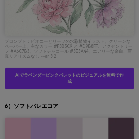
プロンプト：ピオニーとリーフの水彩植物イラスト、クリーンな
ペーパー上、主なカラー #F3B5C9 と #D9B8FF、アクセントリー
フ #A6C7B3、ソフトチャコール #3E3A44、エアリーな余白、写
真リアリズムなし --ar 3:2
AIでラベンダーピンクパレットのビジュアルを無料で作
成
6）ソフトバレエコア