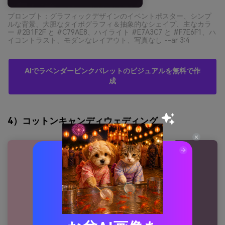
プロンプト：グラフィックデザインのイベントポスター、シンプ
ルな背景、大胆なタイポグラフィ＆抽象的なシェイプ、主なカラ
ー #2B1F2F と #C79AE8、ハイライト #E7A3C7 と #F7E6F1、ハ
イコントラスト、モダンなレイアウト、写真なし --ar 3:4
AIでラベンダーピンクパレットのビジュアルを無料で作
成
4）コットンキャンディウェディング