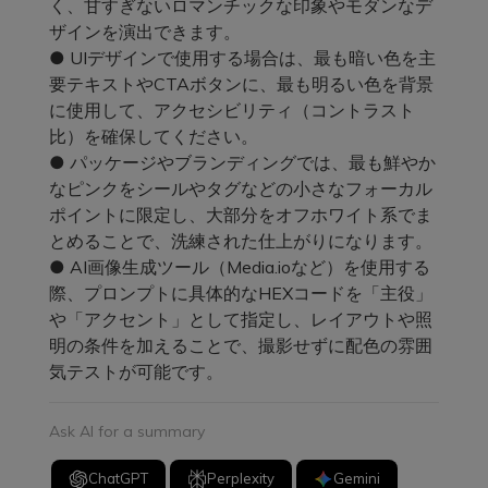
く、甘すぎないロマンチックな印象やモダンなデ
ザインを演出できます。
● UIデザインで使用する場合は、最も暗い色を主
要テキストやCTAボタンに、最も明るい色を背景
に使用して、アクセシビリティ（コントラスト
比）を確保してください。
● パッケージやブランディングでは、最も鮮やか
なピンクをシールやタグなどの小さなフォーカル
ポイントに限定し、大部分をオフホワイト系でま
とめることで、洗練された仕上がりになります。
● AI画像生成ツール（Media.ioなど）を使用する
際、プロンプトに具体的なHEXコードを「主役」
や「アクセント」として指定し、レイアウトや照
明の条件を加えることで、撮影せずに配色の雰囲
気テストが可能です。
Ask AI for a summary
ChatGPT
Perplexity
Gemini