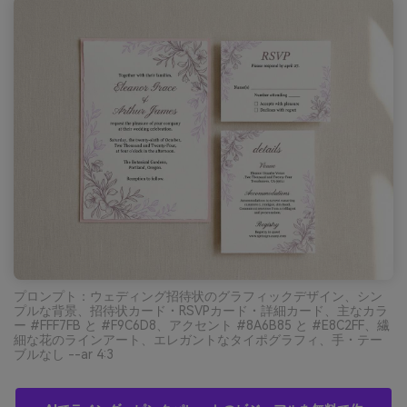
プロンプト：ウェディング招待状のグラフィックデザイン、シン
プルな背景、招待状カード・RSVPカード・詳細カード、主なカラ
ー #FFF7FB と #F9C6D8、アクセント #8A6B85 と #E8C2FF、繊
細な花のラインアート、エレガントなタイポグラフィ、手・テー
ブルなし --ar 4:3