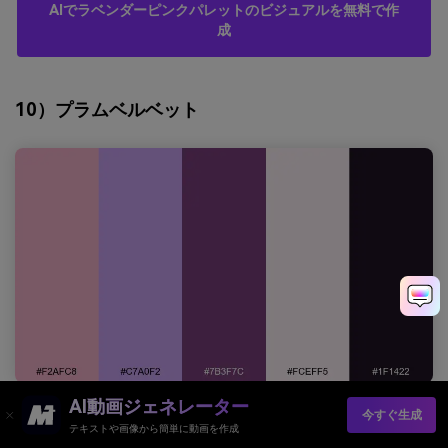
AIでラベンダーピンクパレットのビジュアルを無料で作
成
10）プラムベルベット
AI動画ジェネレーター
今すぐ生成
HEX：
#F2AFC8 #C7A0F2 #7B3F7C #FCEFF5 #1F1422
テキストや画像から簡単に動画を作成