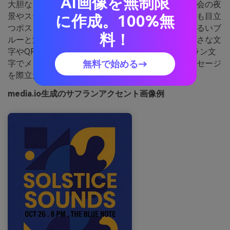
AI画像を無制限
大胆なラピスブルーとサフランのアクセントは、都会の夜
景やステージのスポットライトのよう。遠くからでも目立
に作成。100%無
つポスターやフライヤー、ソーシャルタイルに。明るいブ
料！
ルーと温かなサフランで日付や会場案内を、黒は小さな文
字やQRコード用に。コツ：濃いブルー背景にサフラン文
無料で始める→
字でメリハリを出ししつつ、ネオン調にならずメッセージ
を際立たせます。
media.io生成のサフランアクセント画像例