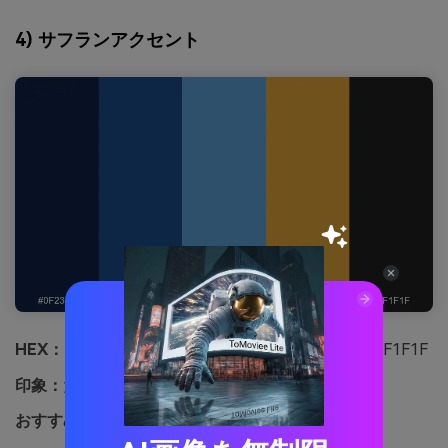
4) サフランアクセント
HEX：
#0F2347 #1B4C8A #5EA0D6 #E0A33A #1F1F1F
印象：
大胆でエネルギッシュ
おすすめ用途：
音楽イベントポスター