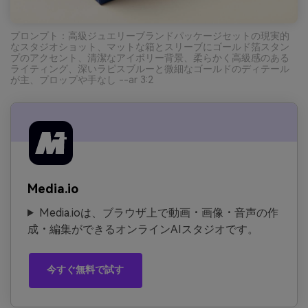
プロンプト：高級ジュエリーブランドパッケージセットの現実的
なスタジオショット、マットな箱とスリーブにゴールド箔スタン
プのアクセント、清潔なアイボリー背景、柔らかく高級感のある
ライティング、深いラピスブルーと微細なゴールドのディテール
が主、プロップや手なし --ar 3:2
Media.io
Media.ioは、ブラウザ上で動画・画像・音声の作
成・編集ができるオンラインAIスタジオです。
今すぐ無料で試す