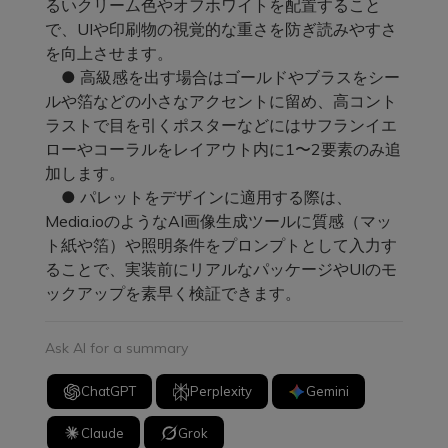
るいクリーム色やオフホワイトを配置すること
で、UIや印刷物の視覚的な重さを防ぎ読みやすさ
を向上させます。
● 高級感を出す場合はゴールドやブラスをシー
ルや箔などの小さなアクセントに留め、高コント
ラストで目を引くポスターなどにはサフランイエ
ローやコーラルをレイアウト内に1〜2要素のみ追
加します。
● パレットをデザインに適用する際は、
Media.ioのようなAI画像生成ツールに質感（マッ
ト紙や箔）や照明条件をプロンプトとして入力す
ることで、実装前にリアルなパッケージやUIのモ
ックアップを素早く検証できます。
Ask AI for a summary
ChatGPT
Perplexity
Gemini
Claude
Grok