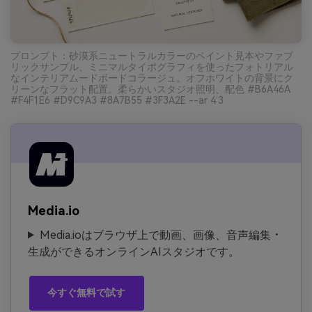
プロンプト：砂漠系ニュートラルカラーのペイント見本やファブ
リックサンプル、ミニマルタイポグラフィを使ったフォトリアル
なインテリアムードボードコラージュ。オフホワイトの背景にク
リーンなフラット配置。柔らかいスタジオ照明、配色 #B6A46A
#F4F1E6 #D9C9A3 #8A7B55 #3F3A2E --ar 4:3
Media.io
Media.ioはブラウザ上で動画、画像、音声編集・
生成ができるオンラインAIスタジオです。
今すぐ無料で試す