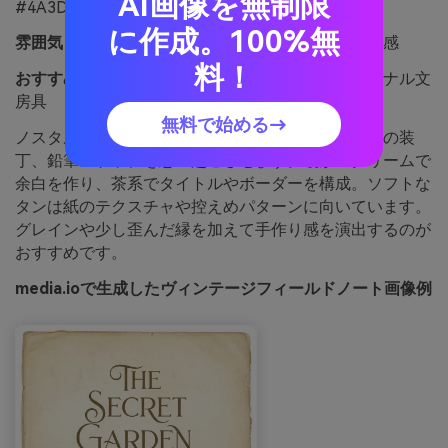
AI画像を無制限
#4A3D34
に作成。100%無
雰囲気：
雰囲気：ノスタルジック、暖かい、手作り感
料！
おすすめ用途：
おすすめ用途：書籍カバー、ジャーナル文
房具
無料で始める→
ノスタルジックで暖かなパレット。古い紙やレザーの装
丁、鉛筆スケッチを思い起こさせます。暖かいクリームで
余白を作り、茶系でタイトルやボーダーを構成。ソフトな
タンは紙のテクスチャや控えめパターンに向いています。
グレインや少し歪んだ縁を加えて手作り感を演出するのが
おすすめです。
media.ioで生成したヴィンテージフィールドノート画像例