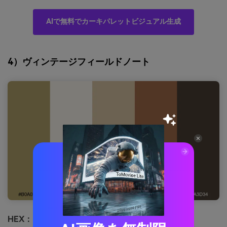
AIで無料でカーキパレットビジュアル生成
4）ヴィンテージフィールドノート
HEX：
#B0A06A #F8F5EC #D6C3A2 #A26B4A