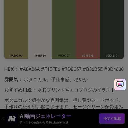
HEX：
#A8A06A #F1EFE6 #7D8C57 #B36B5E #3D4630
雰囲気：
ボタニカル、手仕事感、穏やか
おすすめ用途：
水彩プリントやエコブログのイラスト
ボタニカルで穏やかな雰囲気は、押し葉やシードポッド、
手作りの紙を思い起こさせます。セージグリーンが骨組み
を作り、 muted clay（くすんだ粘土色）はハイライトと
AI動画ジェネレーター
今すぐ生成
して温かい人間味を添えます。淡いニュートラルは紙の色
テキストや画像から簡単に動画を作成
味として保ち、パレットを軽やかに。ハーバリウムらしい