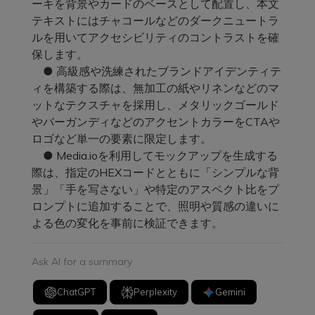
ーキを背景やカードのベースとして配置し、本文
テキストにはチャコールなどのダークニュートラ
ルを用いてアクセシビリティのコントラストを確
保します。
● 高級感や洗練されたブランドアイデンティテ
ィを構築する際は、無加工の紙やリネンなどのマ
ットなテクスチャを採用し、メタリックゴールド
やバーガンディなどのアクセントカラーをCTAや
ロゴなど単一の要素に限定します。
● Media.ioを利用してモックアップを生成する
際は、指定のHEXコードとともに「シンプルな背
景」「手を写さない」や特定のアスペクト比をプ
ロンプトに追加することで、照明や質感の違いに
よる色の変化を事前に検証できます。
Ask AI for a summary
ChatGPT
Perplexity
Gemini