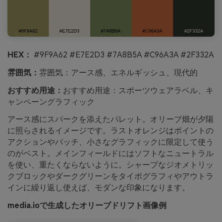
HEX：
#9F9A62 #E7E2D3 #7A8B5A #C96A3A #2F332A
雰囲気：
雰囲気：アース感、エネルギッシュ、現代的
おすすめ用途：
おすすめ用途：スポーツウェアラベル、キ
ャンペーングラフィック
アース感にスパークを添えたパレット。オリーブ畑が夕陽
に照らされるイメージです。ラストオレンジはポイントの
アクションやパッチ、小さなグラフィックに限定して使う
のがベスト。メインフィールドにはソフトなニュートラル
を使い、重たくならないように。シャープなジオメトリッ
クブロックやダークグリーンをタイポグラフィやアウトラ
インに繰り返し使えば、モダンな印象になります。
media.ioで生成したオリーブドリフト画像例