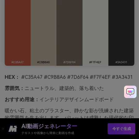
HEX：
#C35A47 #C9B8A6 #7D6F64 #F7F4EF #3A3431
雰囲気：
ニュートラル、建築的、落ち着いた
おすすめ用途：
インテリアデザインムードボード
暖かい石、粘土のプラスター、静かな影が洗練された建築
的雰囲気を生み出します。パレットは成熟した現代的な印
象を持ち、特に赤が背景色ではなく素材のアクセントとし
AI動画ジェネレーター
今すぐ生成
て扱われる時に際立ちます。リネン、オーク、マットなセ
テキストや画像から簡単に動画を作成