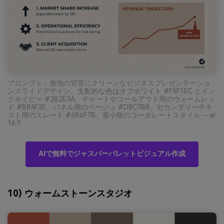
プロンプト：無地の背景にクリーンなビジネスプレゼンテーショ
ンスライドデザイン。支配的な色はオフホワイト #F5F1EC とイン
クネイビー #2B2E3A、チャートやコールアウト用のウォームレッ
ド #B84F3E、パネル用のベージュ #D8C7B8、セカンダリーテキ
スト用のスレート #6B6F7B、最小限のコーポレートスタイル --ar
16:9
AIで無料でジャスパーパレットビジュアル作成
10) ウォームストーンスタジオ