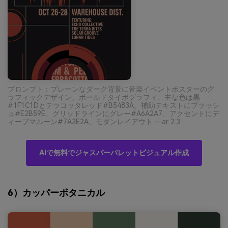
プロンプト：プレーンなダーク背景に音楽イベントポスターのグ
ラフィックデザイン、ボールドタイポグラフィ、主な色は黒
#1F1C1Dとテラコッタレッド#B5483A、補助テキストにブラッシ
ュ#E2B59E、グリッドラインにグレー#A6A2A7、アクセントにデ
ィープマルーン#7A2E2A、モダンレイアウト --ar 2:3
AIで無料でジャスパーパレットビジュアル作成
6）カッパーボタニカル