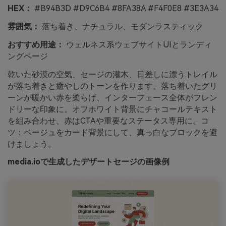
HEX：
#B94B3D #D9C6B4 #8FA38A #F4F0E8 #3E3A34
雰囲気：
落ち着き、ナチュラル、モダンラスティック
おすすめ用途：
ウェルネス系ウェブサイトUIとランディ
ングページ
乾いた砂漠の空気、セージの灌木、日差しに漂うトレイル
が落ち着きと癒やしのトーンを作ります。落ち着いたグリ
ーンが暖かい赤を柔らげ、インターフェース全体がフレン
ドリーな印象に。オフホワイト背景にチャコールテキスト
を組み合わせ、赤はCTAや重要なステータス専用に。コ
ツ：ベージュをカード背景にして、真っ白なブロックを避
けましょう。
media.ioで生成したデザートセージの画像例