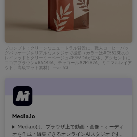
プロンプト：クリーンなニュートラル背景に、職人コーヒーバッ
グパッケージをリアルなスタジオで撮影（カラーは#C5523Eのク
レイレッドとクリーミーベージュ#F3E6DAが主体、アクセントに
ココアブラウン#8A4B3A、チャコール#2F2A2A、ミニマルレイア
ウト、高級マット素材） --ar 4:3
Media.io
Media.ioは、ブラウザ上で動画・画像・オーディ
オを作成・編集できるオンラインAIスタジオです。