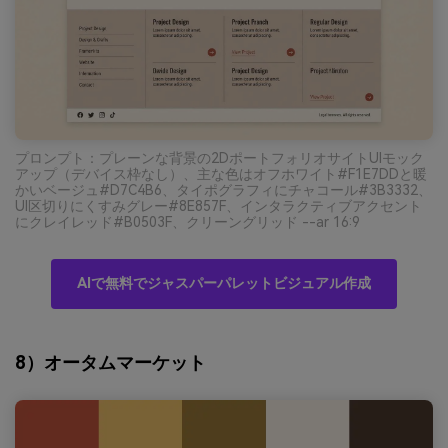
プロンプト：プレーンな背景の2DポートフォリオサイトUIモック
アップ（デバイス枠なし）、主な色はオフホワイト#F1E7DDと暖
かいベージュ#D7C4B6、タイポグラフィにチャコール#3B3332、
UI区切りにくすみグレー#8E857F、インタラクティブアクセント
にクレイレッド#B0503F、クリーングリッド --ar 16:9
AIで無料でジャスパーパレットビジュアル作成
8）オータムマーケット