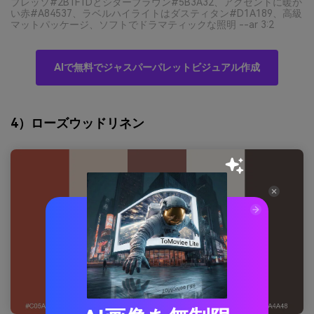
プレッソ#2B1F1Dとシダーブラウン#5B3A32、アクセントに暖か
い赤#A84537、ラベルハイライトはダスティタン#D1A189、高級
マットパッケージ、ソフトでドラマティックな照明 --ar 3:2
AIで無料でジャスパーパレットビジュアル作成
4）ローズウッドリネン