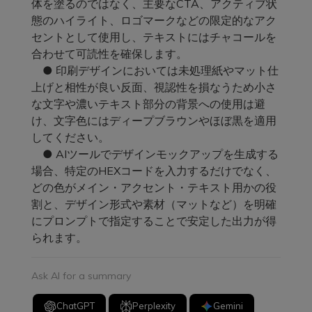
体を塗るのではなく、主要なCTA、アクティブ状
態のハイライト、ロゴマークなどの限定的なアク
セントとして使用し、テキストにはチャコールを
合わせて可読性を確保します。
● 印刷デザインにおいては未処理紙やマット仕
上げと相性が良い反面、視認性を損なうため小さ
な文字や濃いテキスト部分の背景への使用は避
け、文字色にはディープブラウンやほぼ黒を適用
してください。
● AIツールでデザインモックアップを生成する
場合、特定のHEXコードを入力するだけでなく、
どの色がメイン・アクセント・テキスト用かの役
割と、デザイン形式や素材（マットなど）を明確
にプロンプトで指定することで安定した出力が得
られます。
Ask AI for a summary
ChatGPT
Perplexity
Gemini