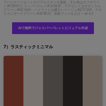
アパッケージセットのリアルスタジオ撮影、主な色はオフホワイ
ト#F2EFE7とコッパークレイ#C65B3F、アクセントはボタニカル
グリーン#5E7A60、ハイライトは暖かいベージュ#E7C3A9、テキ
ストにダークグリーン#2F3B33、高級マット仕上げ --ar 4:3
AIで無料でジャスパーパレットビジュアル作成
7）ラスティックミニマル