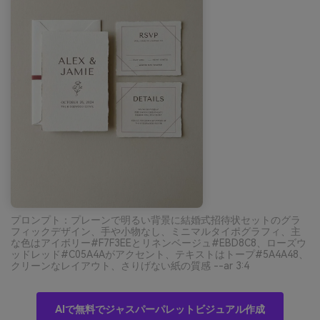
プロンプト：プレーンで明るい背景に結婚式招待状セットのグラ
フィックデザイン、手や小物なし、ミニマルタイポグラフィ、主
な色はアイボリー#F7F3EEとリネンベージュ#EBD8C8、ローズウ
ッドレッド#C05A4Aがアクセント、テキストはトープ#5A4A48、
クリーンなレイアウト、さりげない紙の質感 --ar 3:4
AIで無料でジャスパーパレットビジュアル作成