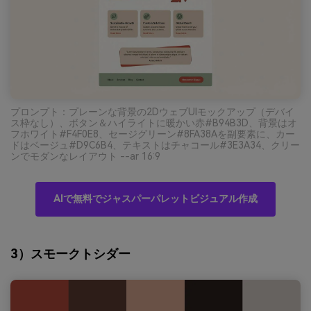
プロンプト：プレーンな背景の2DウェブUIモックアップ（デバイ
ス枠なし）、ボタン＆ハイライトに暖かい赤#B94B3D、背景はオ
フホワイト#F4F0E8、セージグリーン#8FA38Aを副要素に、カー
ドはベージュ#D9C6B4、テキストはチャコール#3E3A34、クリー
ンでモダンなレイアウト --ar 16:9
AIで無料でジャスパーパレットビジュアル作成
3）スモークトシダー