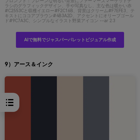
プロンプト：プレーンな明るい背景にファーマーズマーケットチ
ラシのグラフィックデザイン、手や写真なし、主な色は暖かい赤
#C2553Cと収穫イエロー#F2C16B、背景はクリーム#F7EFE3、テ
キストにココアブラウン#4B3A2D、アクセントにオリーブゴール
ド#9C7A3C、シンプルなイラスト野菜アイコン --ar 2:3
AIで無料でジャスパーパレットビジュアル作成
9）アース＆インク