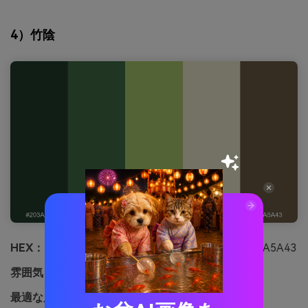
4）竹陰
HEX：
#203A2B #3F6B45 #A7C46A #E7E3C9 #6A5A43
雰囲気：
爽やか・木陰・ナチュラル
最適な用途：
エコ商品パッケージ