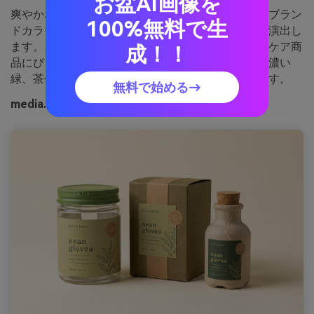
お盆AI画像を
爽やかな木漏れ日と竹林を思わせる構成で、黄緑がブラン
100%無料で生
ドカラーに好適、クリーム色が読みやすい上質感を演出し
ます。エコパッケージや茶、サステナブルなスキンケア商
成！！
品にぴったり。ポイント：タイポグラフィには一番濃い
緑、茶色は細い枠線として使うとクラフト感が出ます。
無料で始める→
media.ioで生成した竹陰の画像例