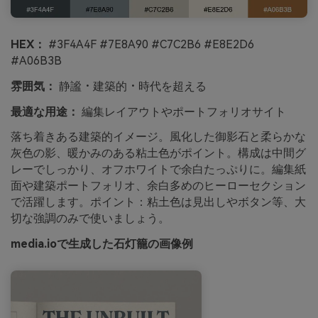
HEX：
#3F4A4F #7E8A90 #C7C2B6 #E8E2D6
#A06B3B
雰囲気：
静謐・建築的・時代を超える
最適な用途：
編集レイアウトやポートフォリオサイト
落ち着きある建築的イメージ。風化した御影石と柔らかな
灰色の影、暖かみのある粘土色がポイント。構成は中間グ
レーでしっかり、オフホワイトで余白たっぷりに。編集紙
面や建築ポートフォリオ、余白多めのヒーローセクション
で活躍します。ポイント：粘土色は見出しやボタン等、大
切な強調のみで使いましょう。
media.ioで生成した石灯籠の画像例