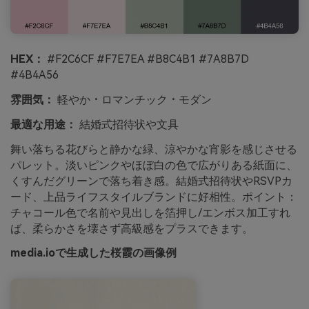
HEX：
#F2C6CF #F7E7EA #B8C4B1 #7A8B7D
#4B4A56
雰囲気：
軽やか・ロマンチック・モダン
最適な用途：
結婚式招待状や文具
舞い落ちる花びらと静かな緑、涼やかな宵影を感じさせる
パレット。淡いピンクやほぼ白の色で広がりある紙面に、
くすんだグリーンで落ち着き感。結婚式招待状やRSVPカ
ード、上品ライフスタイルブランドに好相性。ポイント：
チャコール色で名前や見出しを箔押し/エンボス加工すれ
ば、柔らかさを壊さず高級感をプラスできます。
media.ioで生成した桜霞の画像例