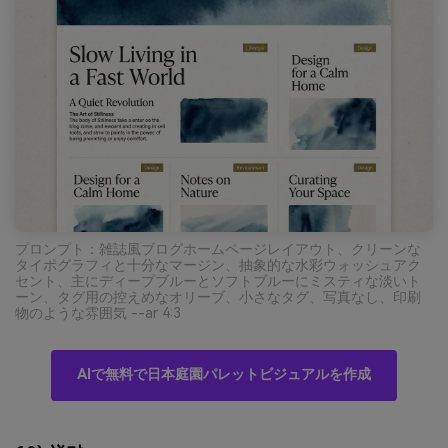
プロンプト：雑誌風ブログホームページレイアウト、クリーンな
タイポグラフィと十分なマージン、抽象的な水彩ウォッシュアク
セント、主にディープブルーとソフトブルーにミスティな淡いト
ーン、タグ用の控えめなオリーブ、小さなタグ、写真なし、印刷
物のような雰囲気 --ar 4:3
AIで無料で日本庭園パレットビジュアルを作成