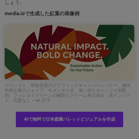
しょう。
media.ioで生成した紅葉の画像例
プロンプト：明色背景のグラフィックキャンペーンバナー、幾何
学的な葉のシェイプ、モダンタイポ、深い赤とオレンジが支配
的、フォレストグリーンの補助とクリーム色の余白、高インパク
ト、写真なし --ar 21:9
AIで無料で日本庭園パレットビジュアルを作成