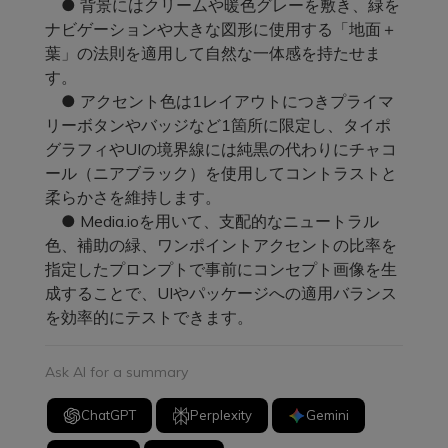
● 背景にはクリームや暖色グレーを敷き、緑を
ナビゲーションや大きな図形に使用する「地面＋
葉」の法則を適用して自然な一体感を持たせま
す。
● アクセント色は1レイアウトにつきプライマ
リーボタンやバッジなど1箇所に限定し、タイポ
グラフィやUIの境界線には純黒の代わりにチャコ
ール（ニアブラック）を使用してコントラストと
柔らかさを維持します。
● Media.ioを用いて、支配的なニュートラル
色、補助の緑、ワンポイントアクセントの比率を
指定したプロンプトで事前にコンセプト画像を生
成することで、UIやパッケージへの適用バランス
を効率的にテストできます。
Ask AI for a summary
ChatGPT
Perplexity
Gemini