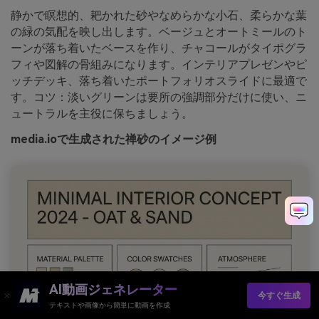
静かで瞑想的、耙かれた砂やなめらかな小石、柔らかな葉
の緑の気配を映し出します。ベージュとオートミールのト
ーンが落ち着いたベースを作り、チャコールがタイポグラ
フィや図解の骨組みになります。インテリアプレゼンやピ
ッチデッキ、落ち着いたポートフォリオスライドに最適で
す。コツ：淡いグリーンは要所の強調部分だけに使い、ニ
ュートラルを主役に保ちましょう。
media.ioで生成された禅砂のイメージ例
AI動画ジェネレーター
今すぐ生成
テキストや画像から簡単に動画を作成