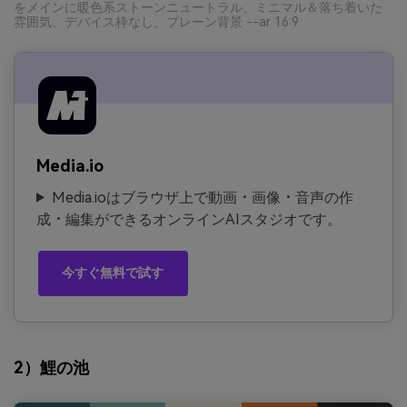
をメインに暖色系ストーンニュートラル、ミニマル＆落ち着いた
雰囲気、デバイス枠なし、プレーン背景 --ar 16:9
Media.io
Media.ioはブラウザ上で動画・画像・音声の作
成・編集ができるオンラインAIスタジオです。
今すぐ無料で試す
2）鯉の池