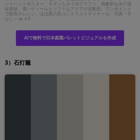
ンイベントポスター、モダンなタイポグラフィ、抽象的な水の波
紋形状、濃いティールとソフトなアクアが支配的、ワンポイント
で鯉色オレンジ、ほぼ黒の高コントラストディテール、写真・手
なし --ar 4:3
AIで無料で日本庭園パレットビジュアルを作成
3）石灯籠