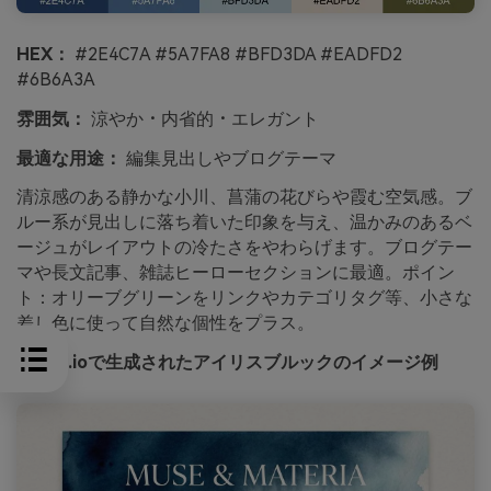
HEX：
#2E4C7A #5A7FA8 #BFD3DA #EADFD2
#6B6A3A
雰囲気：
涼やか・内省的・エレガント
最適な用途：
編集見出しやブログテーマ
清涼感のある静かな小川、菖蒲の花びらや霞む空気感。ブ
ルー系が見出しに落ち着いた印象を与え、温かみのあるベ
ージュがレイアウトの冷たさをやわらげます。ブログテー
マや長文記事、雑誌ヒーローセクションに最適。ポイン
ト：オリーブグリーンをリンクやカテゴリタグ等、小さな
差し色に使って自然な個性をプラス。
media.ioで生成されたアイリスブルックのイメージ例