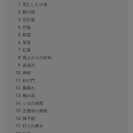
苔むした小道
鯉の池
石灯籠
竹陰
桜霞
茶室
紅葉
雨上がりの砂利
菖蒲川
禅砂
杉の門
藤暮れ
梅の花
シダの洞窟
五重塔の屋根
障子紙
灯りの輝き