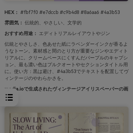
HEX：
#fbf7f0 #e7dccb #c9b4d8 #8a6aa6 #4a3b53
雰囲気：
伝統的、やさしい、文学的
おすすめ用途：
エディトリアルレイアウトやジン
伝統とやさしさ、色あせた紙にラベンダーインクが香るよ
うなトーン。素材感と間のとり方が重要なジンやエディト
リアルに。クリームベースにくすんだパープルのキャプシ
ョン、最も濃い色はプルクオートやセクションタイトル用
に。使い方：黒は避け、#4a3b53でテキストを配置してヴ
ィンテージのやわらかさを。
media.ioで生成されたヴィンテージアイリスペーパーの画
像例