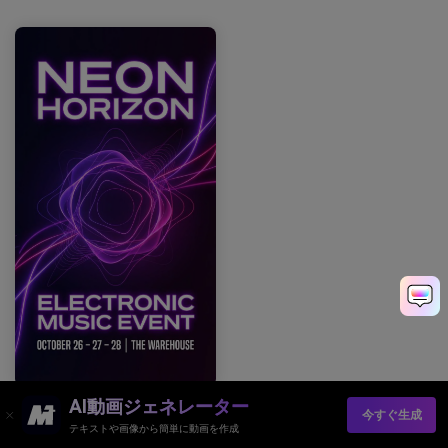
AI動画ジェネレーター
プロンプト：プレーンかつ暗い背景に、深い紫と黒を主体とし、
今すぐ生成
エレクトリックバイオレットとマゼンタのアクセント、太字タイ
テキストや画像から簡単に動画を作成
ポグラフィ、抽象的なネオン形状、人物なし、手なし、写真なし -