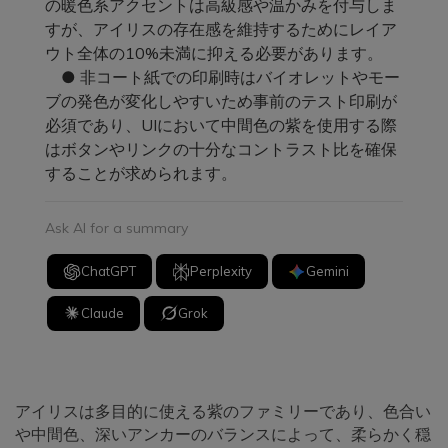
の暖色系アクセントは高級感や温かみを付与しま
すが、アイリスの存在感を維持するためにレイア
ウト全体の10%未満に抑える必要があります。
● 非コート紙での印刷時はバイオレットやモー
ブの発色が変化しやすいため事前のテスト印刷が
必須であり、UIにおいて中間色の紫を使用する際
はボタンやリンクの十分なコントラスト比を確保
することが求められます。
Ask AI for a summary
ChatGPT
Perplexity
Gemini
Claude
Grok
アイリスは多目的に使える紫のファミリーであり、色合い
や中間色、深いアンカーのバランスによって、柔らかく穏