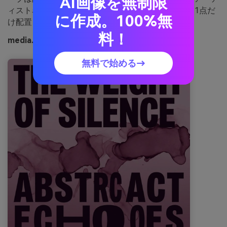
AI画像を無制限
ィスト名に。使い方：#b06aa1の強いアクセントを1点だ
に作成。100%無
け配置して視線誘導を。
料！
media.ioで生成したプラムインクの画像例
無料で始める→