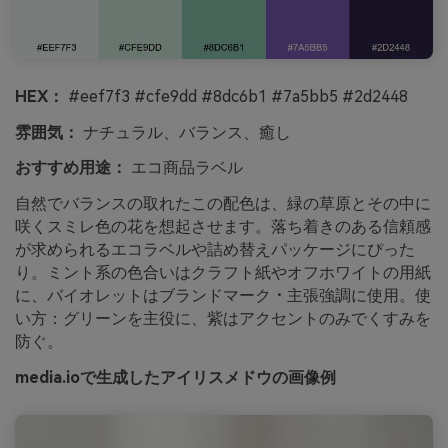
HEX：
#eef7f3 #cfe9dd #8dc6b1 #7a5bb5 #2d2448
雰囲気：
ナチュラル、バランス、癒し
おすすめ用途：
エコ商品ラベル
自然でバランスの取れたこの配色は、緑の草原とその中に
咲くスミレ色の花を想起させます。落ち着きのある信頼感
が求められるエコラベルや詰め替えパッケージにぴった
り。ミント系の色合いはクラフト紙やオフホワイトの用紙
に、バイオレットはブランドマーク・主張強調に使用。使
い方：グリーンを主役に、紫はアクセントのみでくすみを
防ぐ。
media.ioで生成したアイリスメドウの画像例