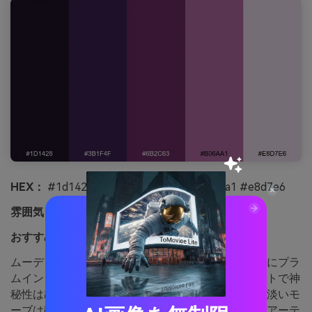
HEX：
#1d1428 #3b1f4f #6b2c63 #b06aa1 #e8d7e6
雰囲気：
ムーディー、洗練、エディトリアル
おすすめ用途：
ブックカバーやアルバムアート
ムーディーで洗練され、テクスチャーのある紙の上にプラ
ムインクを垂らしたような印象。本やアルバムアートで神
秘性は出したいけど可読性も重視したい時に最適。淡いモ
ーブは静かな背景、ほぼ黒のパープルはタイトルやアーテ