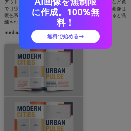
AI画像を無制限
アウトに。編集記事やルックブック、特集スペースなど色
で目線を誘導したい場面におすすめ。使用のコツ：画像は
に作成。100%無
暖色系でまとめ、ネイビーを本文の主な文字色にすると洗
料！
練された仕上がりになります。
media.ioで生成したオータムパレードの画像例
無料で始める→