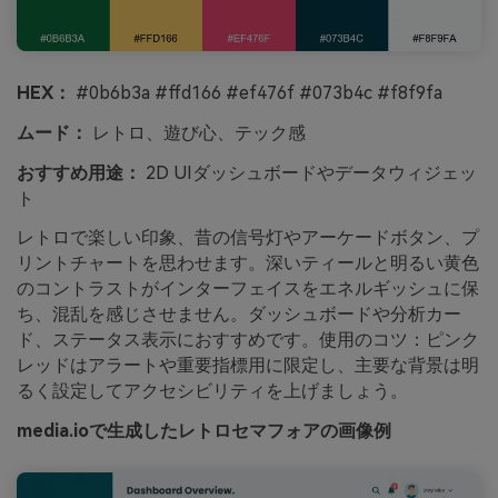
HEX：
#0b6b3a #ffd166 #ef476f #073b4c #f8f9fa
ムード：
レトロ、遊び心、テック感
おすすめ用途：
2D UIダッシュボードやデータウィジェッ
ト
レトロで楽しい印象、昔の信号灯やアーケードボタン、プ
リントチャートを思わせます。深いティールと明るい黄色
のコントラストがインターフェイスをエネルギッシュに保
ち、混乱を感じさせません。ダッシュボードや分析カー
ド、ステータス表示におすすめです。使用のコツ：ピンク
レッドはアラートや重要指標用に限定し、主要な背景は明
るく設定してアクセシビリティを上げましょう。
media.ioで生成したレトロセマフォアの画像例