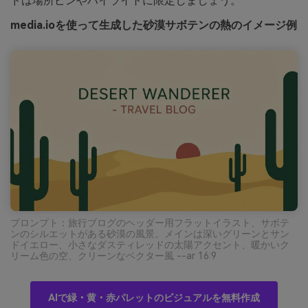
ドは場所ピンやハイライトに限定しましょう。
media.ioを使って生成した砂漠サボテンの熱のイメージ例
プロンプト：旅行ブログのヘッダー用フラットイラスト、サボテ
ンのシルエットがある砂漠の風景。メインは深いグリーンとサン
ドイエロー、小さなダスティレッドの太陽アクセント、暖かいク
リーム色の空、クリーンなベクター風 --ar 16:9
AIで緑・黄・赤パレットのビジュアルを無料作成