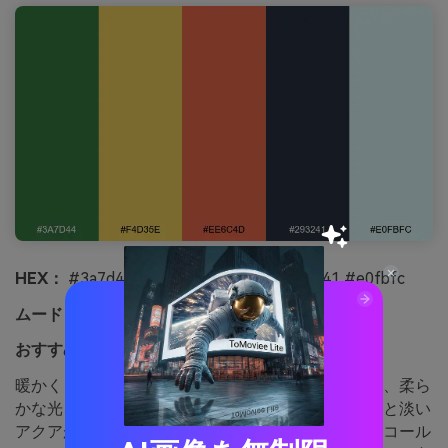
HEX：
#3a7d44 #f4d35e #ee6c4d #293241 #e0fbfc
ムード：
居心地よい、編集的、自信
おすすめ用途：
雑誌レイアウトや季節編集記事
暖かく自信に満ちた印象で、秋のストリートフェア、柔ら
かな光、大胆な見出しが思い浮かびます。ネイビーと淡い
アクアが余白を作り、黄色とコーラルレッドが強いコール