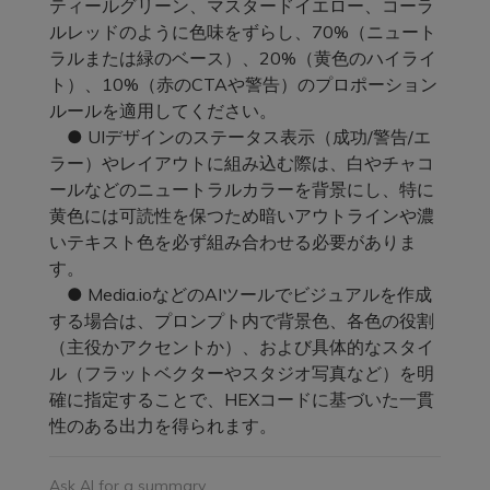
ティールグリーン、マスタードイエロー、コーラ
ルレッドのように色味をずらし、70%（ニュート
ラルまたは緑のベース）、20%（黄色のハイライ
ト）、10%（赤のCTAや警告）のプロポーション
ルールを適用してください。
● UIデザインのステータス表示（成功/警告/エ
ラー）やレイアウトに組み込む際は、白やチャコ
ールなどのニュートラルカラーを背景にし、特に
黄色には可読性を保つため暗いアウトラインや濃
いテキスト色を必ず組み合わせる必要がありま
す。
● Media.ioなどのAIツールでビジュアルを作成
する場合は、プロンプト内で背景色、各色の役割
（主役かアクセントか）、および具体的なスタイ
ル（フラットベクターやスタジオ写真など）を明
確に指定することで、HEXコードに基づいた一貫
性のある出力を得られます。
Ask AI for a summary