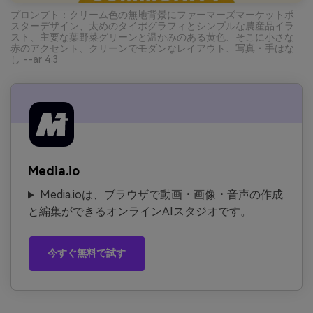
プロンプト：クリーム色の無地背景にファーマーズマーケットポ
スターデザイン、太めのタイポグラフィとシンプルな農産品イラ
スト、主要な葉野菜グリーンと温かみのある黄色、そこに小さな
赤のアクセント、クリーンでモダンなレイアウト、写真・手はな
し --ar 4:3
Media.io
Media.ioは、ブラウザで動画・画像・音声の作成
と編集ができるオンラインAIスタジオです。
今すぐ無料で試す