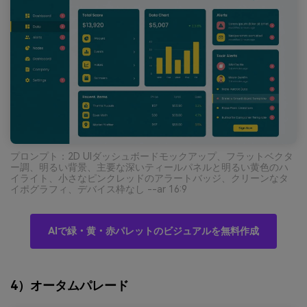
プロンプト：2D UIダッシュボードモックアップ、フラットベクタ
ー調、明るい背景、主要な深いティールパネルと明るい黄色のハ
イライト、小さなピンクレッドのアラートバッジ、クリーンなタ
イポグラフィ、デバイス枠なし --ar 16:9
AIで緑・黄・赤パレットのビジュアルを無料作成
4）オータムパレード