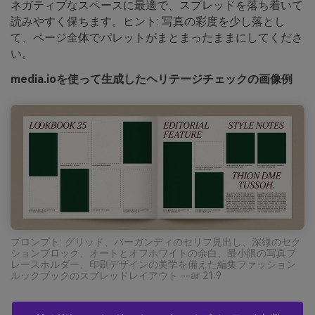
ネガティブなスペースに最適で、スプレッドを落ち着いて
読みやすく保ちます。ヒント: 写真の彩度を少し落とし
て、ページ全体でパレットがまとまったままにしてくださ
い。
media.ioを使って生成したヘリテージチェックの画像例
プロンプト: グリッド、バーガンディのセリフ見出し、深緑のセク
ションブロック、オートとオフホワイトの余白、最小限の写真プ
レースホルダー、印刷デザインの美学を備えた編集ファッション
ルックブックのスプレッドレイアウト --ar 21:9