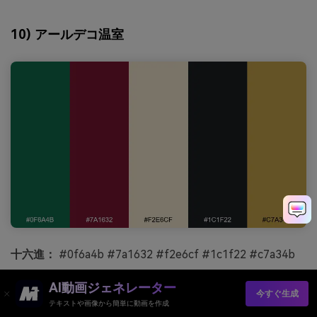
10) アールデコ温室
十六進：
#0f6a4b #7a1632 #f2e6cf #1c1f22 #c7a34b
気分：
グラマラス、構造的、大胆
AI動画ジェネレーター
今すぐ生成
最適な場合:
ブランドアイデンティティシステム
テキストや画像から簡単に動画を作成