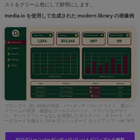
ストをクリーム色にして鮮明にします。
media.io を使用して生成された modern library の画像例
プロンプト: 深い緑色の表面、バーガンディのハイライト、暖かい
クリームの背景、微妙なゴールドのバッジ、フラットなデザイ
ン、デバイスフレームなしを使用したサイドバー、チャート、デ
ータカードを備えた 2d ui ダッシュボード モックアップ --ar 16:9
AIでグリーンバーガンディのパレットビジュアルを無料