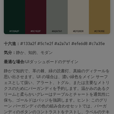
十六進：
#133a2f #5c1e2f #a2a7a1 #efe6d8 #c7a35e
気分：
静か、知的、モダン
最適な場合:
UIダッシュボードのデザイン
静かで知的で、革の棘、緑の読書灯、真鍮のディテールを
思い出させます。UI の場合は、濃い緑色をメイン サーフ
ェスとして扱い、アラート、トグル、または主要なメトリ
クスのためにバーガンディを予約します。温かみのあるク
リームと柔らかいグレーはテーブルとチャートを通気性に
保ち、ゴールドはバッジを強調します。ヒント: このグリ
ーン バーガンディの色の組み合わせセットでは、バーガ
ンディのボタンのコントラストをテストし、ラベルのテキ