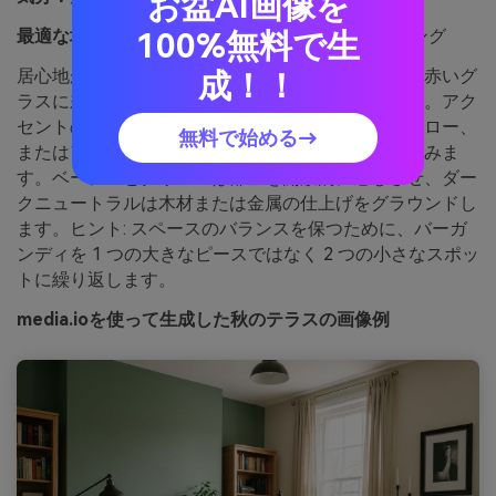
お盆AI画像を
最適な場合:
リビングルームのインテリアスタイリング
100%無料で生
居心地がよく季節的で、リネンのカーテンと窓際の赤いグ
成！！
ラスに差し込む午後遅くの光のように感じられます。アク
セントの壁やソファに緑を使用し、クッション、スロー、
無料で始める→
またはアートワークを通してバーガンディを引き込みま
す。ベージュとクリームは部屋を開放的に感じさせ、ダー
クニュートラルは木材または金属の仕上げをグラウンドし
ます。ヒント: スペースのバランスを保つために、バーガ
ンディを 1 つの大きなピースではなく 2 つの小さなスポッ
トに繰り返します。
media.ioを使って生成した秋のテラスの画像例