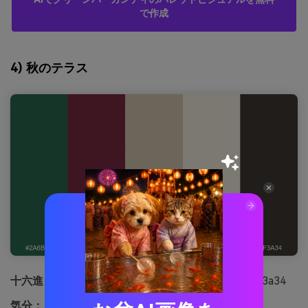
で作成
4) 秋のテラス
十六進：
#2a6b4f #7b2b3f #d7c9b2 #f6f0e6 #3f3a34
気分：
居心地がよく、季節に合わせて、歓迎的です