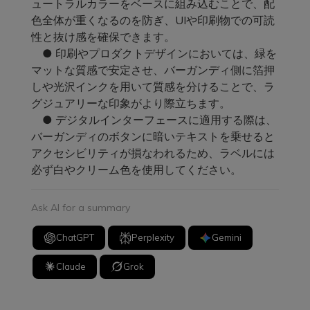
ュートラルカラーをベースに組み込むことで、配
色全体が重くなるのを防ぎ、UIや印刷物での可読
性と抜け感を確保できます。
● 印刷やプロダクトデザインにおいては、緑を
マットな質感で安定させ、バーガンディ側に箔押
しや光沢インクを用いて質感を分けることで、ラ
グジュアリーな印象がより際立ちます。
● デジタルインターフェースに適用する際は、
バーガンディのボタンに暗いテキストを乗せると
アクセシビリティが損なわれるため、ラベルには
必ず白やクリーム色を使用してください。
Ask AI for a summary
ChatGPT
Perplexity
Gemini
Claude
Grok