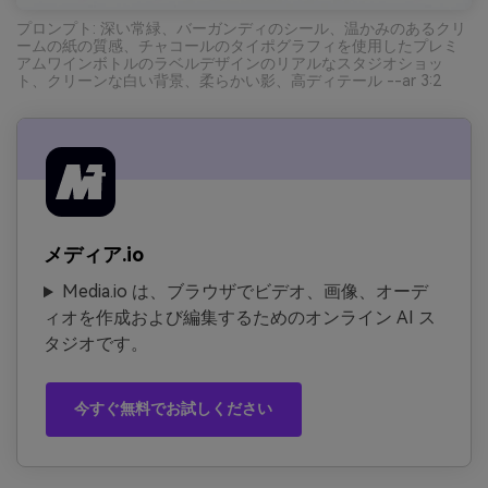
プロンプト: 深い常緑、バーガンディのシール、温かみのあるクリ
ームの紙の質感、チャコールのタイポグラフィを使用したプレミ
アムワインボトルのラベルデザインのリアルなスタジオショッ
ト、クリーンな白い背景、柔らかい影、高ディテール --ar 3:2
メディア.io
Media.io は、ブラウザでビデオ、画像、オーデ
ィオを作成および編集するためのオンライン AI ス
タジオです。
今すぐ無料でお試しください