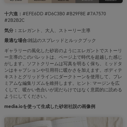
十六進：
#EFE6DD #D6C3B0 #B29F8E #7A7570
#2B2B2C
気分：
エレガント、大人、ストーリー主導
最適な場合:
雑誌のスプレッドとルックブック
ギャラリーの風化した砂岩のようにエレガントでストーリ
ー主導のこのパレットは、ページ上で時代を超越した感じ
がします。ソフトクリームは写真を明るく保ち、ミッドタ
ンはキャプションや引用符に暖かさを加えます。ボディテ
キストとグリッドラインにダークトーンを使用して、プレ
ミアムな編集リズムを維持します。ヒント: マージンを広
くして、暖かい色合いが泥だらけではなく意図的に読める
ようにしてください。
media.ioを使って生成した砂岩社説の画像例