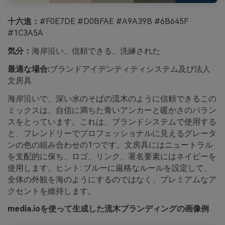
十六進：
#F0E7DE #D0BFAE #A9A39B #6B645F
#1C3A5A
気分：
海岸沿い、信頼できる、洗練された
最適な場合:
ブランドアイデンティティシステム及び法人
文房具
海岸沿いで、深い水のそばの流木のように信頼できるこの
ミックスは、自信に満ちた青いアンカーと暖かさのバラン
スをとっています。これは、ブランドシステムで使用する
と、フレンドリーでプロフェッショナルに見えるグレータ
ンの色の組み合わせの1つです。文房具にはニュートラル
を支配的に保ち、ロゴ、リンク、署名要素にはネイビーを
使用します。ヒント: ブルーに厳格なルールを設定して、
全体の外観を海のようにするのではなく、プレミアムなア
クセントを維持します。
media.ioを使って生成した流木ブランディングの画像例