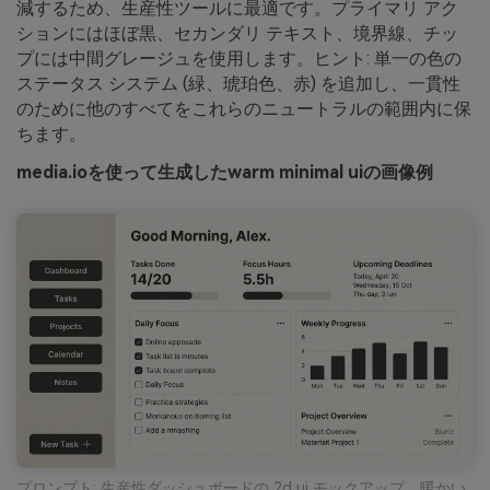
減するため、生産性ツールに最適です。プライマリ アク
ションにはほぼ黒、セカンダリ テキスト、境界線、チッ
プには中間グレージュを使用します。ヒント: 単一の色の
ステータス システム (緑、琥珀色、赤) を追加し、一貫性
のために他のすべてをこれらのニュートラルの範囲内に保
ちます。
media.ioを使って生成したwarm minimal uiの画像例
プロンプト: 生産性ダッシュボードの 2d ui モックアップ、暖かい