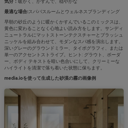
気分：
暖かく、かすんで、穏やかな
最適な場合:
スパバスルームとウェルネスブランディング
早朝の砂丘のように暖かくかすんでいるこのミックスは、
黄色に変わることなく心地よい読み方をします。サンディ
ニュートラルにマットストーンテクスチャーとブラッシュ
ニッケルを組み合わせて、モダンなスパ感を演出します。
深いグレーのグラウンドミラー、タイポグラフィ、または
単一のアクセントストライプ。ヒント: グラウト、ボーダ
ー、ボディ テキストを暗い色合いにして、クリーミーな
ハイライトを清潔で落ち着いた状態に保ちます。
media.ioを使って生成した砂漠の霧の画像例