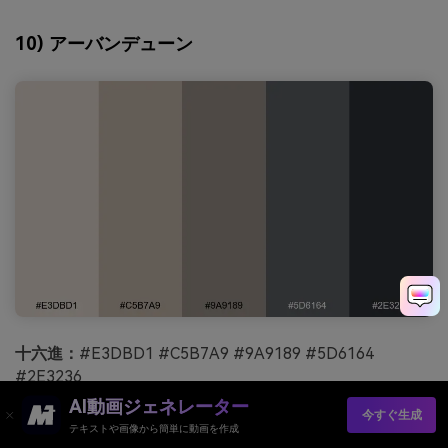
10) アーバンデューン
十六進：
#E3DBD1 #C5B7A9 #9A9189 #5D6164
#2E3236
AI動画ジェネレーター
気分：
都会的、バランスの取れた、控えめな
今すぐ生成
テキストや画像から簡単に動画を作成