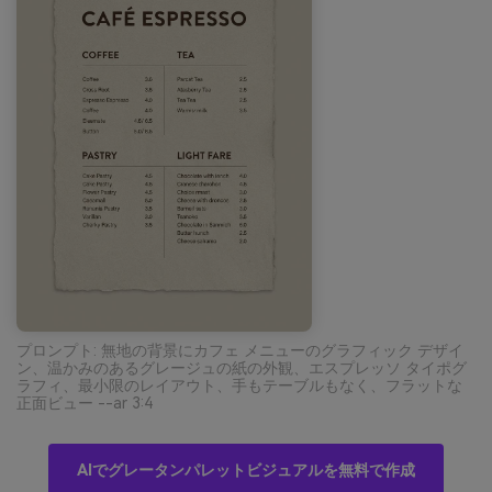
プロンプト: 無地の背景にカフェ メニューのグラフィック デザイ
ン、温かみのあるグレージュの紙の外観、エスプレッソ タイポグ
ラフィ、最小限のレイアウト、手もテーブルもなく、フラットな
正面ビュー --ar 3:4
AIでグレータンパレットビジュアルを無料で作成