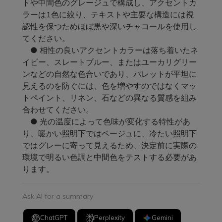
トや中間色のグレージュで構成し、アクセントカ
ラーは1色に絞り、テキストや主要な構造には視
認性を保つためほぼ黒や深いチャコールを使用し
てください。
● 相性の良いアクセントカラーは落ち着いたネ
イビー、スレートブルー、またはユーカリグリー
ンなどの自然な色合いであり、パレットが平坦に
見えるのを防ぐには、色を増やすのではなくマッ
トペイント、リネン、石などの異なる質感を組み
合わせてください。
● 光の温度によって色味が変化する特性があ
り、暖かい照明下ではベージュに、冷たい照明下
ではグレーに寄って見えるため、決定前に実際の
環境で明るい色調と中間色をテストする必要があ
ります。
Ask AI for a summary
ChatGPT
Perplexity
Gemini