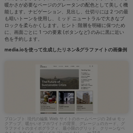
暖かさが必要なページのグレータンの配色として美しく機
能します。ナビゲーション、見出し、仕切りには 2 つの最
も暗いトーンを使用し、ミッド ニュートラルで大きなブ
ロックを柔らかくします。ヒント: 階層を明確に保つため
に、画面ごとに 1 つの要素 (ボタンなど) のみに黒に近い
色を予約します。
media.ioを使って生成したリネン&グラファイトの画像例
プロンプト: 現代の編集 Web サイトのホームページの 2d ui モッ
クアップ、暖かいオフホワイトの背景、グレージュのカード、グ
ラファイトのタイポグラフィ、最小限のグリッド、クリーンなベ
クトル スタイル、デバイス フレームなし --ar 21:9