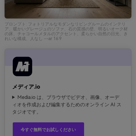
プロンプト: フォトリアルなモダンなリビングルームのインテリ
ア、暖かいグレージュのソファ、石の質感の壁、明るいオーク材
の床、チャコールメタルのアクセント、柔らかい自然の日光、き
れいな構成、人なし --ar 16:9
メディア.io
Media.io は、ブラウザでビデオ、画像、オーデ
ィオを作成および編集するためのオンライン AI ス
タジオです。
今すぐ無料でお試しください