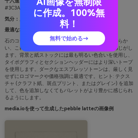
AI画像を無制限
十六進：
#E2D8CE #CBBDAF #B0A296 #857A72
#3C3A39
に作成。100%無
気分：
居心地の良い、柔らかい、カフェのような
料！
最適な場合:
コーヒーショップとメニューデザイン
無料で始める→
石のコースターの上のラテのように居心地がよく柔らか
い、これらのニュートラルは親しみやすく暖かい感じがし
ます。背景と紙ストックには最も明るい色合いを使用し、
タイポグラフィとセクションヘッダーにはより深いトープ
を使用します。ダークなエスプレッソトーンは、厳しく見
せずにロゴマークや価格強調に最適です。ヒント: テクス
チャ (クラフト紙、斑点プリント、またはグレイン) を追加
して、色を追加しなくてもパレットがより豊かに感じられ
るようにします。
media.ioを使って生成したpebble latteの画像例