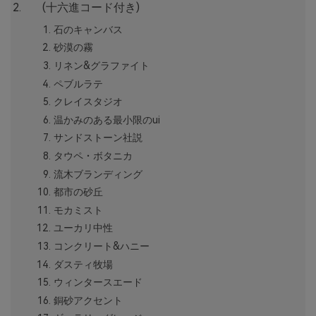
(十六進コード付き)
石のキャンバス
砂漠の霧
リネン&グラファイト
ペブルラテ
クレイスタジオ
温かみのある最小限のui
サンドストーン社説
タウペ・ボタニカ
流木ブランディング
都市の砂丘
モカミスト
ユーカリ中性
コンクリート&ハニー
ダスティ牧場
ウィンタースエード
銅砂アクセント