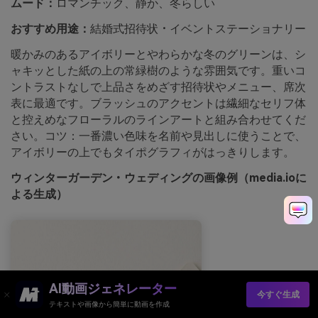
ムード：
ロマンチック、静か、冬らしい
おすすめ用途：
結婚式招待状・イベントステーショナリー
暖かみのあるアイボリーとやわらかな冬のグリーンは、シ
ャキッとした紙の上の常緑樹のような雰囲気です。重いコ
ントラストなしで上品さをめざす招待状やメニュー、席次
表に最適です。ブラッシュのアクセントは繊細なセリフ体
と控えめなフローラルのラインアートと組み合わせてくだ
さい。コツ：一番濃い色味を名前や見出しに使うことで、
アイボリーの上でもタイポグラフィがはっきりします。
ウィンターガーデン・ウェディングの画像例（media.ioに
よる生成）
AI動画ジェネレーター
今すぐ生成
テキストや画像から簡単に動画を作成