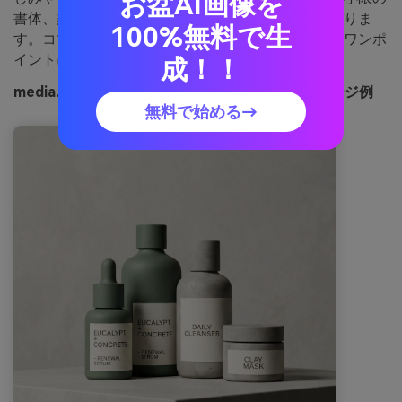
お盆AI画像を
書体、柔らかな影と合わせるとスタジオ調に仕上がりま
100%無料で生
す。コツ：サンドベージュはシールやバッジ、箔のワンポ
イントに。
成！！
media.ioで生成したユーカリコンクリートのイメージ例
無料で始める→