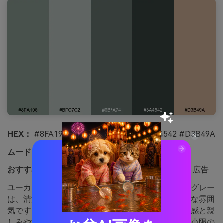
HEX：
#8FA196 #BFC7C2 #6B7A74 #3A4542 #D3B49A
ムード：
モダン、触感的、静かな温かみ
おすすめ用途：
スキンケアパッケージやプロダクト広告
ユーカリグリーンが柔らかく和らげたコンクリートグレー
は、清潔感がありつつも適度な温かみを持つ現代的な雰囲
気です。スキンケアやアポセカリーのラベル、高級感と親
しみやすさが必要な広告に最適。マットな質感、最小限の