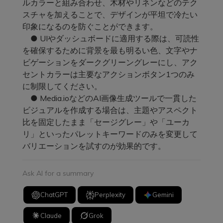
ルカラーと組み合わせ、木材やリネンなどのテク
スチャを加えることで、デザインが平坦で冷たい
印象になるのを防ぐことができます。
● UIやダッシュボードに適用する際は、可読性
を確保するために背景を最も明るい色、文字やナ
ビゲーションをダークグリーングレーにし、アク
セントカラーは主要なアクションボタン1つのみ
に制限してください。
● Media.ioなどのAI画像生成ツールで一貫した
ビジュアルを作成する場合は、主題やアスペクト
比を固定したまま「セージグレー」や「ユーカ
リ」といったパレットキーワードのみを変更して
バリエーションを試すのが効果的です。
Ask AI for a summary
ChatGPT
Perplexity
Gemini
Claude
Grok