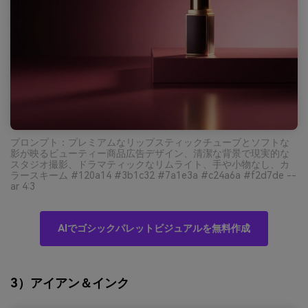
プロンプト：プレミアムなリップスティックチューブとソフトな
影が映るビューティー商品広告デザイン、清潔な背景で現実的な
スタジオ撮影、ドラマティックなリムライト、手や小物なし、カ
ラースキーム #120a14 #3b1c32 #7a1e3a #c24a6a #f2d7de --
ar 4:3
AIでゴシックパレットビジュアルを無料作成
3）アイアン＆インク