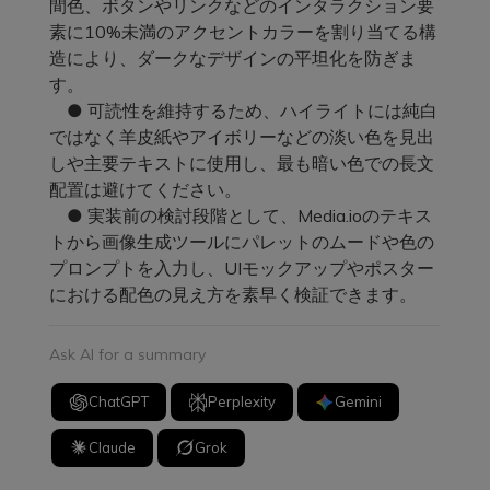
間色、ボタンやリンクなどのインタラクション要
素に10%未満のアクセントカラーを割り当てる構
造により、ダークなデザインの平坦化を防ぎま
す。
● 可読性を維持するため、ハイライトには純白
ではなく羊皮紙やアイボリーなどの淡い色を見出
しや主要テキストに使用し、最も暗い色での長文
配置は避けてください。
● 実装前の検討段階として、Media.ioのテキス
トから画像生成ツールにパレットのムードや色の
プロンプトを入力し、UIモックアップやポスター
における配色の見え方を素早く検証できます。
Ask AI for a summary
ChatGPT
Perplexity
Gemini
Claude
Grok