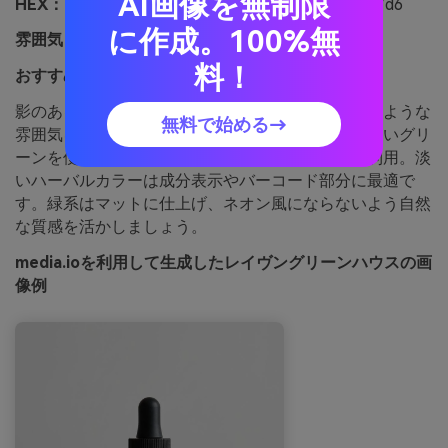
AI画像を無制限
HEX：
#050806 #0f2a1f #214f3b #6d8f6a #dfe7d6
に作成。100%無
雰囲気：
ミステリアス、ボタニカル、アーシー
料！
おすすめ用途：
調剤パッケージやラベル
影のある葉や湿ったガラスが、植物的で秘密の庭のような
無料で始める→
雰囲気をもたらします。ほぼ黒のメイントーンに深いグリ
ーンを使い、モス色は封印やセカンドブロックに利用。淡
いハーバルカラーは成分表示やバーコード部分に最適で
す。緑系はマットに仕上げ、ネオン風にならないよう自然
な質感を活かしましょう。
media.ioを利用して生成したレイヴングリーンハウスの画
像例