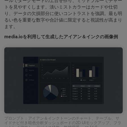
ールでダークモードの土台を作り、ミッドブルーでチャー
トを見やすくします。淡いミストカラーはカードや仕切
り、データの欠損部分に使いコントラストを強調。最も明
るい色を重要な数字や合計値に限定すると視認性が高まり
ます。
media.ioを利用して生成したアイアン＆インクの画像例
プロンプト：アイアン＆インクトーンのチャート、テーブル、サ
イドナビ付き暗色分析ダッシュボードの2D UIモックアップ、フラ