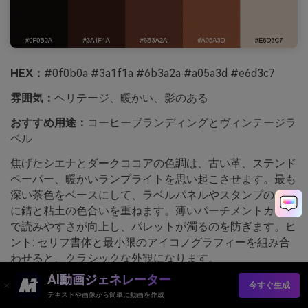
HEX：
#0f0b0a #3a1f1a #6b3a2a #a05a3d #e6d3c7
雰囲気：
ヘリテージ、暖かい、影のある
おすすめ用途：
コーヒーブランディングとヴィンテージラ
ベル
焦げたシエナとダークココアの色調は、古い革、ステンド
ペーパー、暖かいランプライトを思い起こさせます。最も
深い茶色をベースにして、ラベルパネルやスタンプのため
に錆と粘土の色合いを重ねます。薄いパーチメントカラー
で読みやすさが向上し、パレットが濁るのを防ぎます。ヒ
ント: セリフ書体と最小限のアイコノグラフィーを組み合
わせると、クラシックな外観になります。
AI動画ジェネレーター
media.ioを使って生成したアンティークブラッドストーン
今すぐ生成
テキストや画像から簡単に動画を作成
の画像例