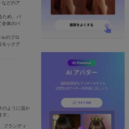
トなどのア
るため、パ
て全体のバ
ールのプロ
装モックア
木のように温か
ます。
、ブランディ