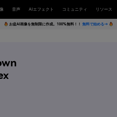
像
音声
AIエフェクト
コミュニティ
リソース
お盆AI画像を無制限に作成。100%無料！！
無料で始める→
rown
ex