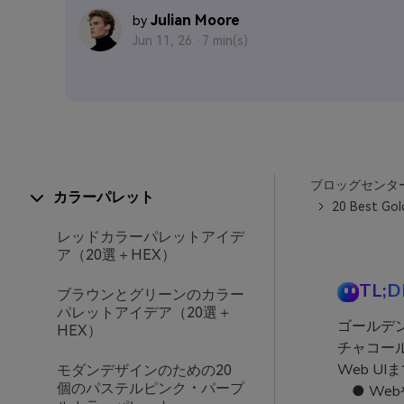
Julian Moore
by
Jun 11, 26 ·
7 min(s)
ブロッグセンタ
カラーパレット
20 Best Gol
レッドカラーパレットアイデ
ア（20選＋HEX）
TL;D
ブラウンとグリーンのカラー
パレットアイデア（20選＋
ゴールデ
HEX）
チャコー
Web U
モダンデザインのための20
個のパステルピンク・パープ
● We