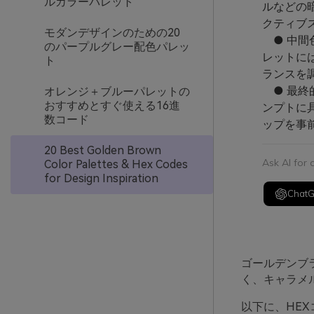
ルカラーパレット
ルなどの
クティブ
モダンデザインのための20
● 中間
のパープルグレー配色パレッ
レットに
ト
ランスを
● 最終的
オレンジ＋ブルーパレットの
おすすめとすぐ使える16進
ンプトに
数コード
ップを事
20 Best Golden Brown
Ask AI for
Color Palettes & Hex Codes
for Design Inspiration
Chat
ゴールデンブ
く、キャラメ
以下に、HE