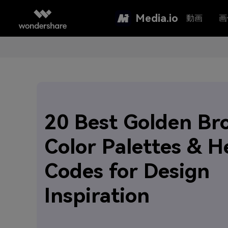
Media.io
動画
画
20 Best Golden B
Color Palettes & H
Codes for Design
Inspiration