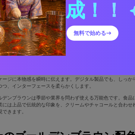
成！！
ルデン＋ブラウンのカラーバ
優れている理由
無料で始める→
ラウンの配色は「中立」と「主張」のちょうど間に位置します
光のような上質な暖かみが加わり、デザインをより魅力的にし
レザー、クラフト紙、セラミックなどの現実素材とも自然に調
ケージに本物感を瞬時に伝えます。デジタル製品でも、しっか
つつ、インターフェースを柔らかくします。
ルデンブラウンは季節や業界を問わず使える万能色です。食品
業には上品で伝統的な印象を、クリームやチャコールと合わせ
現できます。