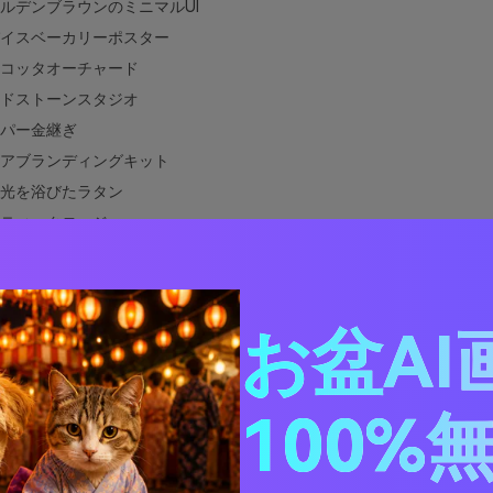
ルデンブラウンのミニマルUI
イスベーカリーポスター
コッタオーチャード
ドストーンスタジオ
パー金継ぎ
アブランディングキット
光を浴びたラタン
ティックロッジ
ンヘリテージ配色
ラメル抹茶
れたゴールドアクセント
お盆AI
パーダスクボタニカルズ
デンブラウンと相性の良い色は？
100%
デザインでゴールデンブラウン配色を活かす方法
ゴールデンブラウン配色ビジュアルを作成