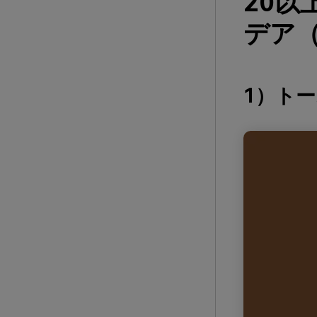
20
デア（
1）ト