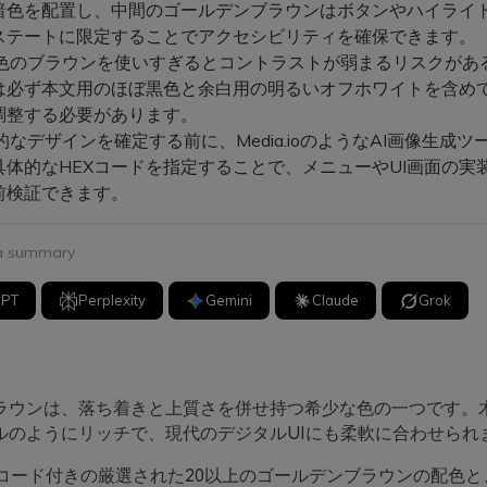
暗色を配置し、中間のゴールデンブラウンはボタンやハイライ
ステートに限定することでアクセシビリティを確保できます。
色のブラウンを使いすぎるとコントラストが弱まるリスクがあ
は必ず本文用のほぼ黒色と余白用の明るいオフホワイトを含め
調整する必要があります。
なデザインを確定する前に、Media.ioのようなAI画像生成ツ
具体的なHEXコードを指定することで、メニューやUI画面の実
前検証できます。
 a summary
GPT
Perplexity
Gemini
Claude
Grok
ラウンは、落ち着きと上質さを併せ持つ希少な色の一つです。
ルのようにリッチで、現代のデジタルUIにも柔軟に合わせられ
Xコード付きの厳選された20以上のゴールデンブラウンの配色と