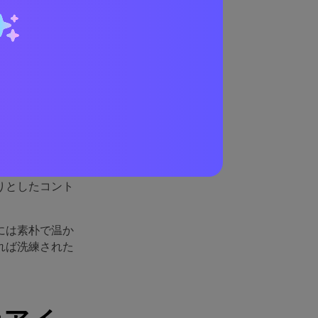
ラン
。ブラウンの安
ます。
和し、ブランデ
りとしたコント
には素朴で温か
れば洗練された