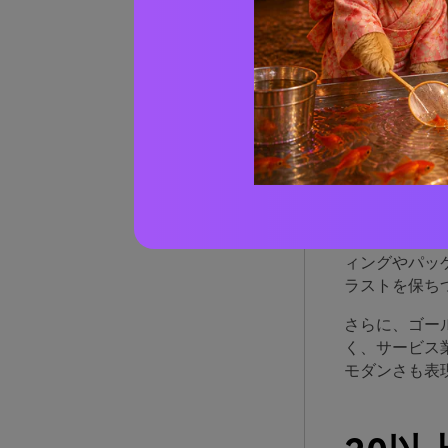
ゴー
スが
ゴールデンブ
定感と、日の
また、木材や
ィングやパッ
ラストを保ち
さらに、ゴー
く、サービス
モダンさも表