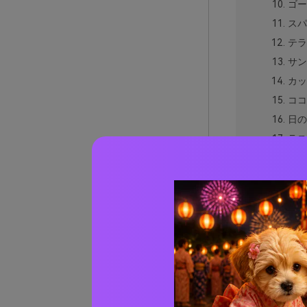
ゴー
スパ
テラ
サン
カッ
ココ
日の
ラス
モダ
キャ
磨か
カッ
ゴール
実際の
AIで