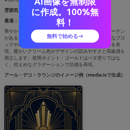
AI画像を無制限
に作成。100%無
雰囲気：
雰囲気：
料！
最適：
イベントポスターやカクテルメニュー
華やかで幾何学的、磨かれた真鍮や深いブルーのカーテン
無料で始める→
があるジャズラウンジを思わせます。濃い色は大胆なブロ
ックや枠に使い、ゴールド線でアールデコの対称性を表
現。暖かいクリーム色がデザインの読みやすさと高級感を
両立します。使用ポイント：ゴールドはベタ塗りではな
く、控えめなグラデーションで箔感を再現。
アール・デコ・ラウンジのイメージ例（media.ioで生成）