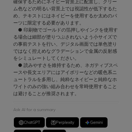
確保するためにネイビー背景上に配置し、クリー
ム色などの明るい背景上では視認性が低下するた
め、テキストにはネイビーを使用するか太めのパ
ーツに限定する必要があります。
● 印刷物でゴールドの箔押しやインクを使用す
る場合は細部が塗りつぶされないよう小サイズで
の事前テストを行い、デジタル画面では単色塗り
ではなく控えめなグラデーションで金属の反射感
をシミュレートしてください。
● 読みやすさを維持するため、ネガティブスペ
ースや長文エリアにはアイボリーなどの暖色系ニ
ュートラルを多用し、純粋なネイビーと純粋なホ
ワイトのみの強い組み合わせを常時使用すること
は避けることが推奨されます。
Ask AI for a summary
ChatGPT
Perplexity
Gemini