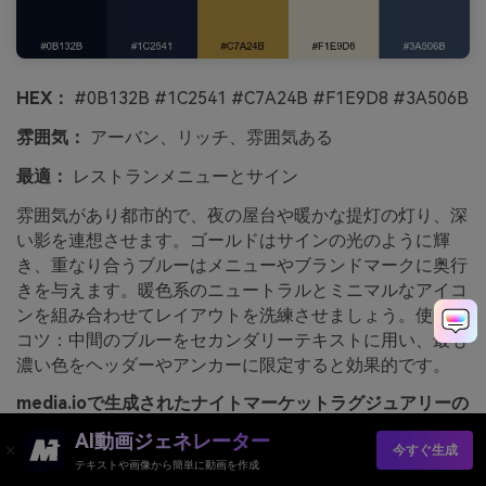
HEX：
#0B132B #1C2541 #C7A24B #F1E9D8 #3A506B
雰囲気：
アーバン、リッチ、雰囲気ある
最適：
レストランメニューとサイン
雰囲気があり都市的で、夜の屋台や暖かな提灯の灯り、深
い影を連想させます。ゴールドはサインの光のように輝
き、重なり合うブルーはメニューやブランドマークに奥行
きを与えます。暖色系のニュートラルとミニマルなアイコ
ンを組み合わせてレイアウトを洗練させましょう。使用の
コツ：中間のブルーをセカンダリーテキストに用い、最も
濃い色をヘッダーやアンカーに限定すると効果的です。
media.ioで生成されたナイトマーケットラグジュアリーの
画像例
AI動画ジェネレーター
今すぐ生成
テキストや画像から簡単に動画を作成