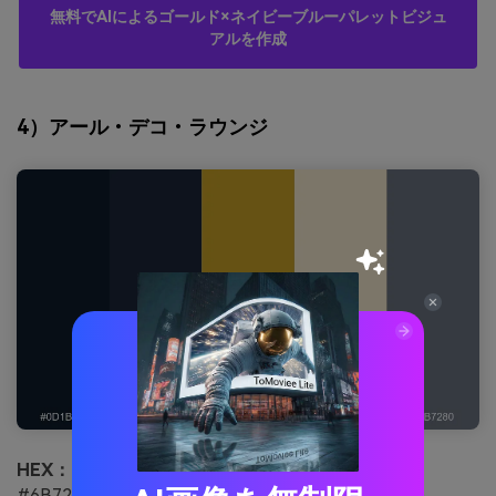
無料でAIによるゴールド×ネイビーブルーパレットビジュ
アルを作成
4）アール・デコ・ラウンジ
HEX：
#0D1B2A #1B263B #C9A227 #F6EAD1
#6B7280