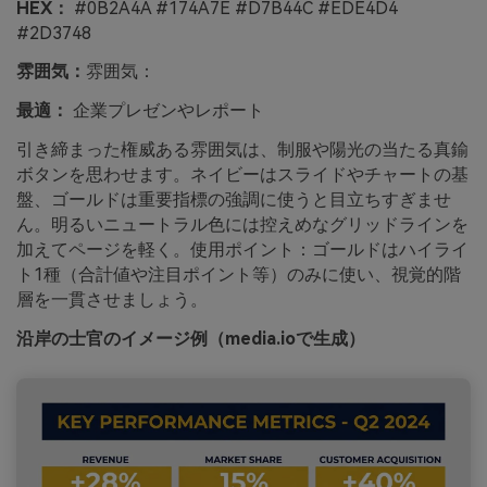
HEX：
#0B2A4A #174A7E #D7B44C #EDE4D4
#2D3748
雰囲気：
雰囲気：
最適：
企業プレゼンやレポート
引き締まった権威ある雰囲気は、制服や陽光の当たる真鍮
ボタンを思わせます。ネイビーはスライドやチャートの基
盤、ゴールドは重要指標の強調に使うと目立ちすぎませ
ん。明るいニュートラル色には控えめなグリッドラインを
加えてページを軽く。使用ポイント：ゴールドはハイライ
ト1種（合計値や注目ポイント等）のみに使い、視覚的階
層を一貫させましょう。
沿岸の士官のイメージ例（media.ioで生成）