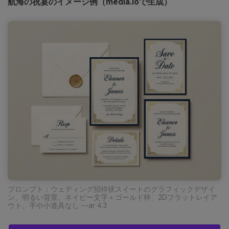
航海の祝宴のイメージ例（media.ioで生成）
プロンプト：ウェディング招待状スイートのグラフィックデザイ
ン、明るい背景、ネイビー文字＋ゴールド枠、2Dフラットレイア
ウト、手や小道具なし --ar 4:3