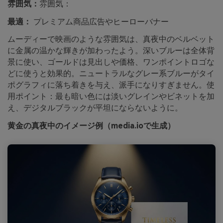
雰囲気：
雰囲気：
最適：
プレミアム商品広告やヒーローバナー
ムーディーで映画のような雰囲気は、真夜中のベルベット
に金属の温かな輝きが加わったよう。深いブルーは全体背
景に使い、ゴールドは見出しや価格、ワンポイントロゴな
どに使うと効果的。ニュートラルなグレー系ブルーがタイ
ポグラフィに落ち着きを与え、派手になりすぎません。使
用ポイント：最も暗い色には淡いグレインやビネットを加
え、デジタルブラックが平坦にならないように。
黄金の真夜中のイメージ例（media.ioで生成）