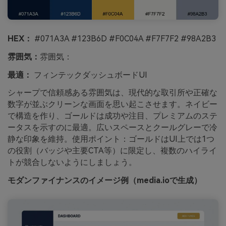
HEX：
#071A3A #123B6D #F0C04A #F7F7F2 #98A2B3
雰囲気：
雰囲気：
最適：
フィンテックダッシュボードUI
シャープで信頼感ある雰囲気は、現代的な取引所や正確な
数字が並ぶクリーンな画面を思い起こさせます。ネイビー
で構造を作り、ゴールドは成功や注目、プレミアムのステ
ータスを示すのに最適。広いスペースとクールグレーで冷
静な印象を維持。使用ポイント：ゴールドはUI上では1つ
の役割（バッジや主要CTA等）に限定し、複数のハイライ
トが競合しないようにしましょう。
モダンファイナンスのイメージ例（media.ioで生成）