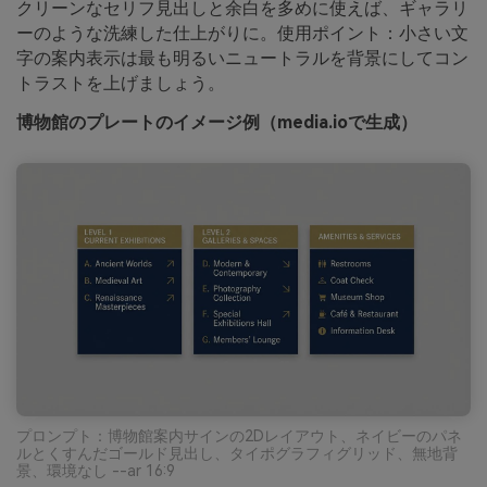
クリーンなセリフ見出しと余白を多めに使えば、ギャラリ
ーのような洗練した仕上がりに。使用ポイント：小さい文
字の案内表示は最も明るいニュートラルを背景にしてコン
トラストを上げましょう。
博物館のプレートのイメージ例（media.ioで生成）
プロンプト：博物館案内サインの2Dレイアウト、ネイビーのパネ
ルとくすんだゴールド見出し、タイポグラフィグリッド、無地背
景、環境なし --ar 16:9