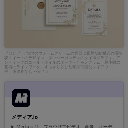
プロンプト: 無地のウォームクリームの背景に豪華な結婚式の招待
状スイートのデザイン、深いバーガンディのタイポグラフィ、ア
ンティークのゴールドホイルのボーダーとモノグラム、最小限の
花柄のラインワーク、すっきりとした印刷可能なレイアウト、
手、小道具なし --ar 4:3
メディア.io
Media.io は、ブラウザでビデオ、画像、オーデ