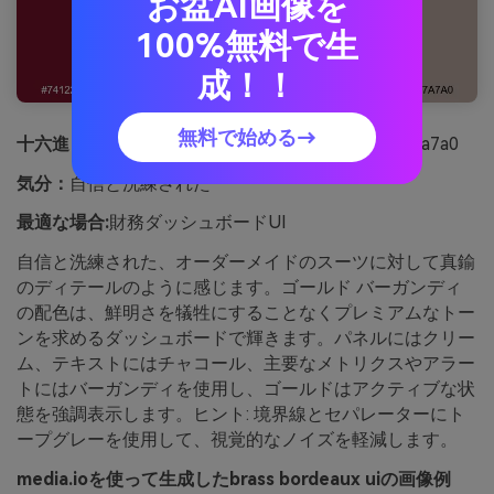
お盆AI画像を
100%無料で生
成！！
無料で始める→
十六進：
#74122a #c59a3a #f6f0e3 #262022 #b7a7a0
気分：
自信と洗練された
最適な場合:
財務ダッシュボードUI
自信と洗練された、オーダーメイドのスーツに対して真鍮
のディテールのように感じます。ゴールド バーガンディ
の配色は、鮮明さを犠牲にすることなくプレミアムなトー
ンを求めるダッシュボードで輝きます。パネルにはクリー
ム、テキストにはチャコール、主要なメトリクスやアラー
トにはバーガンディを使用し、ゴールドはアクティブな状
態を強調表示します。ヒント: 境界線とセパレーターにト
ープグレーを使用して、視覚的なノイズを軽減します。
media.ioを使って生成したbrass bordeaux uiの画像例