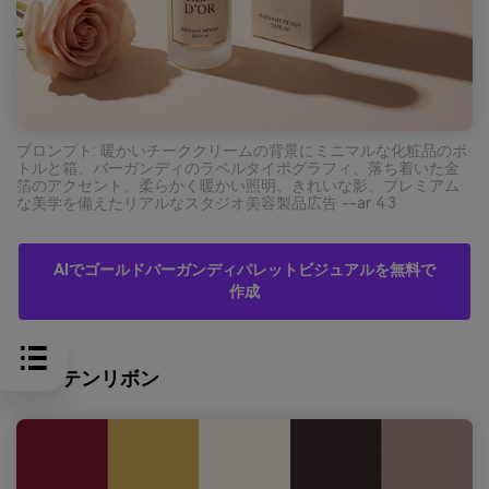
プロンプト: 暖かいチーククリームの背景にミニマルな化粧品のボ
トルと箱、バーガンディのラベルタイポグラフィ、落ち着いた金
箔のアクセント、柔らかく暖かい照明、きれいな影、プレミアム
な美学を備えたリアルなスタジオ美容製品広告 --ar 4:3
AIでゴールドバーガンディパレットビジュアルを無料で
作成
9) サテンリボン