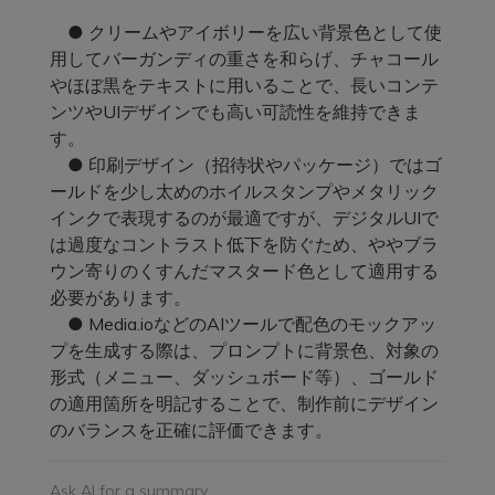
● クリームやアイボリーを広い背景色として使
用してバーガンディの重さを和らげ、チャコール
やほぼ黒をテキストに用いることで、長いコンテ
ンツやUIデザインでも高い可読性を維持できま
す。
● 印刷デザイン（招待状やパッケージ）ではゴ
ールドを少し太めのホイルスタンプやメタリック
インクで表現するのが最適ですが、デジタルUIで
は過度なコントラスト低下を防ぐため、ややブラ
ウン寄りのくすんだマスタード色として適用する
必要があります。
● Media.ioなどのAIツールで配色のモックアッ
プを生成する際は、プロンプトに背景色、対象の
形式（メニュー、ダッシュボード等）、ゴールド
の適用箇所を明記することで、制作前にデザイン
のバランスを正確に評価できます。
Ask AI for a summary