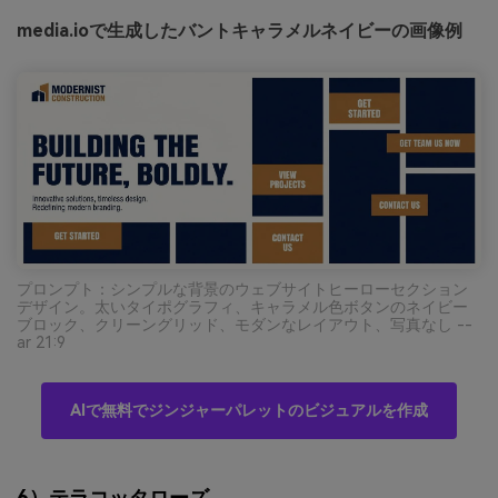
media.ioで生成したバントキャラメルネイビーの画像例
プロンプト：シンプルな背景のウェブサイトヒーローセクション
デザイン。太いタイポグラフィ、キャラメル色ボタンのネイビー
ブロック、クリーングリッド、モダンなレイアウト、写真なし --
ar 21:9
AIで無料でジンジャーパレットのビジュアルを作成
6）テラコッタローズ