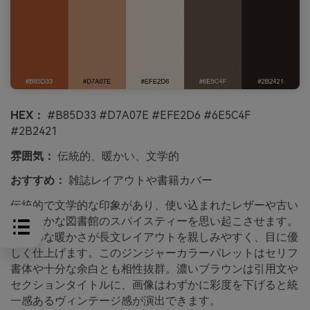
HEX：
#B85D33 #D7A07E #EFE2D6 #6E5C4F
#2B2421
雰囲気：
伝統的、暖かい、文学的
おすすめ：
雑誌レイアウトや書籍カバー
伝統的で文学的な印象があり、使い込まれたレザーや古い
紙、静かな図書館のスパイスティーを思い起こさせます。
控えめな暖かさが長文レイアウトを親しみやすく、目に優
しく仕上げます。このジンジャーカラーパレットはセリフ
書体や十分な余白とも相性抜群。濃いブラウンは引用文や
セクションタイトルに、画像はわずかに彩度を下げると統
一感あるヴィンテージ感が演出できます。