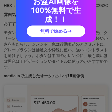
お盆AI画像を
HEX：
#C86B3C #E6A47C #F6EFE8 #8B7C73 #2C2B2C
100%無料で生
雰囲気：
モダン、暖かい、ミニマル
成！！
おすすめ：
モバイルアプリUIやダッシュボード
無料で始める→
モダンで暖かな印象で、マットなクレイや柔らかな光、ク
リーンな陶器を感じさせます。淡いベースは画面に軽やか
さをもたらし、ジンジャー色は行動喚起のアクセントに。
グレーブラウンは補足文や枠線に使い、強いコントラスト
を避けましょう。ボタンは中間のオレンジに、最も濃いほ
ぼ黒色はナビゲーションやタイトルに使うのがおすすめで
す。
media.ioで生成したオータムクレイUI画像例