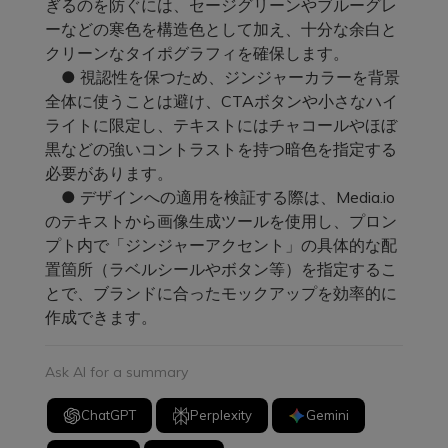
ぎるのを防ぐには、セージグリーンやブルーグレ
ーなどの寒色を構造色として加え、十分な余白と
クリーンなタイポグラフィを確保します。
● 視認性を保つため、ジンジャーカラーを背景
全体に使うことは避け、CTAボタンや小さなハイ
ライトに限定し、テキストにはチャコールやほぼ
黒などの強いコントラストを持つ暗色を指定する
必要があります。
● デザインへの適用を検証する際は、Media.io
のテキストから画像生成ツールを使用し、プロン
プト内で「ジンジャーアクセント」の具体的な配
置箇所（ラベルシールやボタン等）を指定するこ
とで、ブランドに合ったモックアップを効率的に
作成できます。
Ask AI for a summary
ChatGPT
Perplexity
Gemini