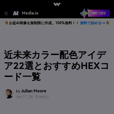
Media.io
無料で試す
お盆AI画像を無制限に作成。100%無料！！
無料で始める→
近未来カラー配色アイデ
ア22選とおすすめHEXコ
ード一覧
Julian Moore
by
Jun 11, 26 ·
8 min(s)