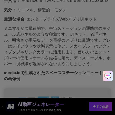
十六進：
#0b1320 #1f2937 #9ca3af #e5e7eb #38bdf8
気分：
ミニマル、構造的、モダン
最適な場合:
エンタープライズWebアプリUIキット
ミニマルかつ構造的で、宇宙ステーションの通路内のモジ
ュール式パネルのような印象です。UIキット、管理パネ
ル、明快さが重要なデータ重視のアプリに最適です。グレ
ーはレイアウトや状態表示に使い、スカイブルーはアクテ
ィブタブやリンクカラーに活用します。使い方のヒント：
グレーの使用スケールを厳格に定め、ディスエーブル、ホ
バー、境界線が混同されないようにしましょう。
media.ioで生成されたスペースステーションニュートラル
の画像例
AI動画ジェネレーター
今すぐ生成
テキストや画像から簡単に動画を作成