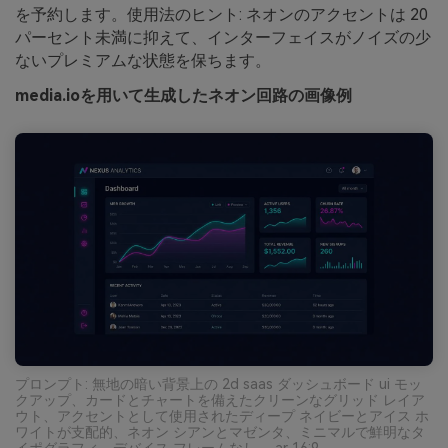
を予約します。使用法のヒント: ネオンのアクセントは 20
パーセント未満に抑えて、インターフェイスがノイズの少
ないプレミアムな状態を保ちます。
media.ioを用いて生成したネオン回路の画像例
プロンプト: 無地の暗い背景上の 2d saas ダッシュボード ui モッ
クアップ、カードとチャートを備えたクリーンなグリッド レイア
ウト、アクセントとして使用されたディープ ネイビーとアイス ホ
ワイトが支配的、ネオン シアンとマゼンタ、ミニマルで鮮明なタ
イポグラフィ、デバイス フレームなし --ar 16:9