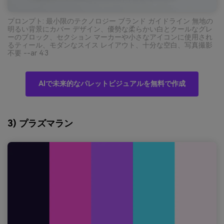
プロンプト: 最小限のテクノロジー ブランド ガイドライン 無地の
明るい背景にカバー デザイン、優勢な柔らかい白とクールなグレ
ーのブロック、セクション マーカーや小さなアイコンに使用され
るティール、モダンなスイス レイアウト、十分な空白、写真撮影
不要 --ar 4:3
AIで未来的なパレットビジュアルを無料で作成
3) プラズマラン