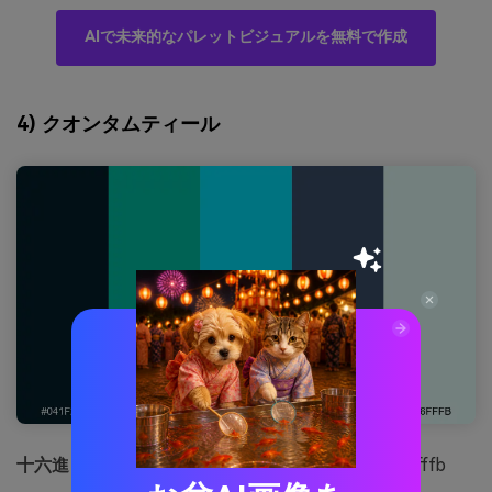
AIで未来的なパレットビジュアルを無料で作成
4) クオンタムティール
十六進：
#041f2a #00c2a8 #00e5ff #3a506b #e6fffb