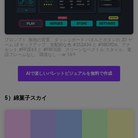
プロンプト: 無地の背景、ダッシュボード パネルとボタンの 2D ゲ
ーム UI モックアップ、支配的な色 #252A34 と #08D9D6、アク
セント #FF2E63 と #F8F32B、クリーンなベクトル スタイル、電
話フレームなし、環境なし --ar 16:9
AIで楽しいパレットビジュアルを無料で作成
5）綿菓子スカイ