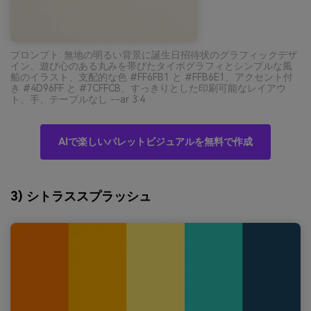
プロンプト: 無地の明るい背景に誕生日招待状のグラフィックデザ
イン、遊び心のある丸みを帯びたタイポグラフィとシンプルな風
船のイラスト、支配的な色 #FF6FB1 と #FFB6E1、アクセント付
き #4D96FF と #7CFFCB、すっきりとした印刷可能なレイアウ
ト、手、テーブルなし --ar 3:4
AIで楽しいパレットビジュアルを無料で作成
3) シトラススプラッシュ