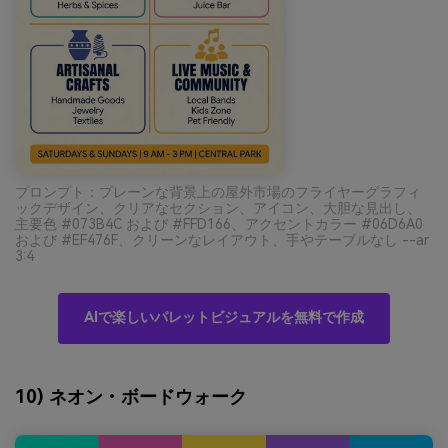
プロンプト：プレーンな背景上の屋外市場のフライヤーグラフィ
ックデザイン、クリアなセクション、アイコン、大胆な見出し、
主要色 #073B4C および #FFD166、アクセントカラー #06D6A0
および #EF476F、クリーンなレイアウト、手やテーブルなし --ar
3:4
AIで楽しいパレットビジュアルを無料で作成
10) ネオン・ボードウォーク