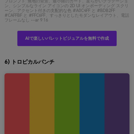
プロンプト: 無地の背景、最小限のカード、柔らかいグラデーショ
ン、シンプルなライン アイコンの 2D UI オンボーディング スクリ
ーン、アクセント付きの支配的な色 #A0C4FF と #BDB2FF
#CAFFBF と #FFC6FF、すっきりとしたモダンなレイアウト、電話
フレームなし --ar 9:16
AIで楽しいパレットビジュアルを無料で作成
6) トロピカルパンチ