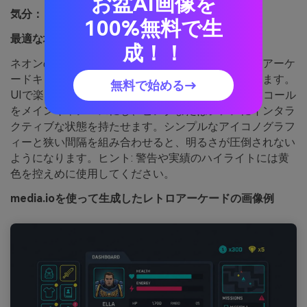
お盆AI画像を
気分：
ノスタルジックでハイコントラスト
100%無料で生
最適な場合:
ゲームUIモックアップ
成！！
ネオンのノスタルジアとピクセル時代のパンチは、アーケ
ードキャビネットと深夜のハイスコアを呼び起こします。
無料で始める→
UIで楽しいカラーパレットを作るには、ダークチャコール
をメインキャンバスにし、ピンクまたはシアンにインタラ
クティブな状態を持たせます。シンプルなアイコノグラフ
ィーと狭い間隔を組み合わせると、明るさが圧倒されない
ようになります。ヒント: 警告や実績のハイライトには黄
色を控えめに使用してください。
media.ioを使って生成したレトロアーケードの画像例