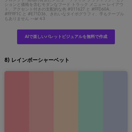
ションと価格を含むモダンなフード トラック メニュー レイアウ
ト、アクセント付きの支配的な色 #011627 と #FFD60A、
#FF9F1C と #E71D36、きれいなタイポグラフィ、手もテーブル
もありません --ar 4:3
AIで楽しいパレットビジュアルを無料で作成
8) レインボーシャーベット