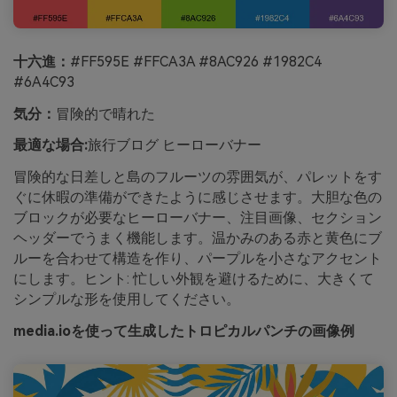
十六進：
#FF595E #FFCA3A #8AC926 #1982C4
#6A4C93
気分：
冒険的で晴れた
最適な場合:
旅行ブログ ヒーローバナー
冒険的な日差しと島のフルーツの雰囲気が、パレットをす
ぐに休暇の準備ができたように感じさせます。大胆な色の
ブロックが必要なヒーローバナー、注目画像、セクション
ヘッダーでうまく機能します。温かみのある赤と黄色にブ
ルーを合わせて構造を作り、パープルを小さなアクセント
にします。ヒント: 忙しい外観を避けるために、大きくて
シンプルな形を使用してください。
media.ioを使って生成したトロピカルパンチの画像例