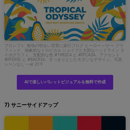
プロンプト: 無地の明るい背景に旅行ブログ ヒーロー バナー グラ
フィック、抽象的なトロピカル シェイプと大胆なヘッドライン タ
イポグラフィ、支配的な色 #1982C4 と #FFCA3A、アクセント
#FF595E と #8AC926、すっきりとしたモダンなデザイン、写真
シーンなし --ar 21:9
AIで楽しいパレットビジュアルを無料で作成
7) サニーサイドアップ