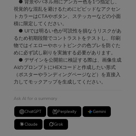
● 背景やパネル用にアンカー色を1つ指定し、
視覚的な混乱を避けるためにビビッドなアクセン
トカラーはCTAやボタン、ステッカーなどの小面
積に限定してください。
● UIでは明るい色が可読性を損なうリスクがあ
るため初期段階でコントラストをテストし、印刷
物ではイエローやホットピンクの色ブレを防ぐた
めに必ず試し刷りを実施する必要があります。
● デザインを公開前に検証する際は、画像生成
AIのプロンプトにHEXコードと作成したい形式
（ポスターやランディングページなど）を直接入
力してモックアップを生成してください。
Ask AI for a summary
ChatGPT
Perplexity
Gemini
Claude
Grok