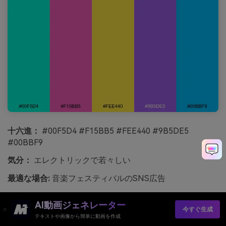
十六進：
#00F5D4 #F15BB5 #FEE440 #9B5DE5
#00BBF9
気分：
エレクトリックで若々しい
最適な場合:
音楽フェスティバルのSNS広告
エレクトリックで明るいカラーは、ボードウォークのライ
AI動画ジェネレーター
トやローラースケート、夏の音楽ナイトを思わせます。
今すぐ生成
テキストや画像から簡単に動画を作成
SNS広告、ストーリーテンプレート、動きの速い色が必要