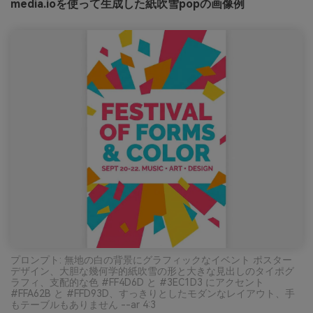
media.ioを使って生成した紙吹雪popの画像例
プロンプト: 無地の白の背景にグラフィックなイベント ポスター
デザイン、大胆な幾何学的紙吹雪の形と大きな見出しのタイポグ
ラフィ、支配的な色 #FF4D6D と #3EC1D3 にアクセント
#FFA62B と #FFD93D、すっきりとしたモダンなレイアウト、手
もテーブルもありません --ar 4:3