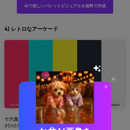
AIで楽しいパレットビジュアルを無料で作成
4) レトロなアーケード
十六進：
#FF2E63 #08D9D6 #F8F32B #252A34
#EAEAEA