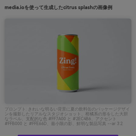
media.ioを使って生成したcitrus splashの画像例
プロンプト: きれいな明るい背景に夏の飲料缶のパッケージデザイ
ンを撮影したリアルなスタジオショット、柑橘系の形をした大胆
なラベル、支配的な色 #FF7A00 と #2EC4B6、アクセント
#FFB000 と #FFE66D、最小限の影、鮮明な製品写真 --ar 3:2