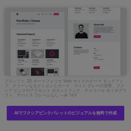
プロンプト: 2D ポートフォリオ Web サイトのテーマ モックアッ
プ、クリーンなセクションとカード、ライト グレーの背景、フク
シア ピンクのアクセント ボタンとリンク、チャコール タイポグラ
フィ、デバイス フレームなし --ar 16:9
AIでフクシアピンクパレットのビジュアルを無料で作成