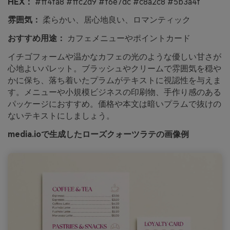
HEX：
#ff4fa8 #ffc2d9 #f6e7dc #c8a2c8 #5b3a4f
雰囲気：
柔らかい、居心地良い、ロマンティック
おすすめ用途：
カフェメニューやポイントカード
イチゴフォームや温かなカフェの光のような優しい甘さが
心地よいパレット。ブラッシュやクリームで雰囲気を穏や
かに保ち、落ち着いたプラムがテキストに視認性を与えま
す。メニューや小規模ビジネスの印刷物、手作り感のある
パッケージにおすすめ。価格や本文は暗いプラムで抜けの
ないテキストにしましょう。
media.ioで生成したローズクォーツラテの画像例