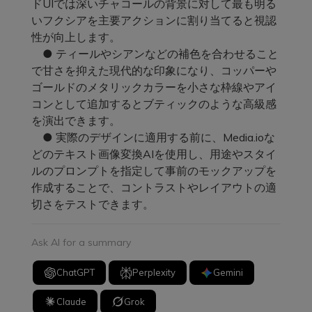
ドUIでは深いチャコールの背景に対して最も明る
いフクシアを主要アクションに割り当てると視認
性が向上します。
● ティールやシアンなどの補色を合わせること
で甘さを抑えた現代的な印象になり、コッパーや
ゴールドのメタリックカラーを小さな枠線やアイ
コンとして追加するとブティックのような高級感
を演出できます。
● 実際のデザインに適用する前に、Media.ioな
どのテキスト画像変換AIを使用し、用途やスタイ
ルのプロンプトを指定して事前のモックアップを
作成することで、コントラストやレイアウトの適
切さをテストできます。
Ask AI for a summary
ChatGPT
Perplexity
Gemini
Claude
Grok