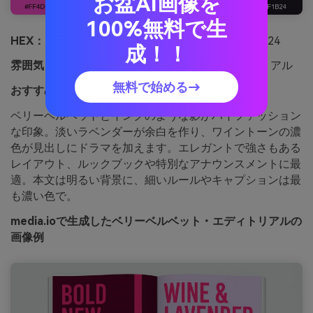
お盆AI画像を
100%無料で生
HEX：
#ff4dcd #a61e4d #6d1d5e #f2e9f7 #1f1b24
成！！
雰囲気：
ラグジュアリー、ムーディー、エディトリアル
無料で始める→
おすすめ用途：
雑誌用スプレッドデザイン
ベリーベルベットとインクのような影がハイファッション
な印象。淡いラベンダーが余白を作り、ワイントーンの濃
色が見出しにドラマを加えます。エレガントで強さもある
レイアウト、ルックブックや特別なアナウンスメントに最
適。本文は明るい背景に、細いルールやキャプションは最
も濃い色で。
media.ioで生成したベリーベルベット・エディトリアルの
画像例