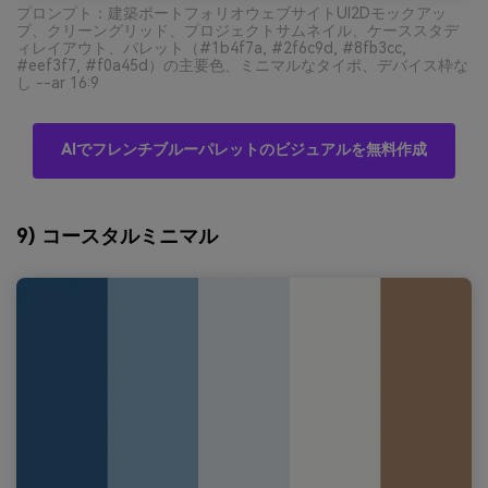
プロンプト：建築ポートフォリオウェブサイトUI2Dモックアッ
プ、クリーングリッド、プロジェクトサムネイル、ケーススタデ
ィレイアウト、パレット（#1b4f7a, #2f6c9d, #8fb3cc,
#eef3f7, #f0a45d）の主要色、ミニマルなタイポ、デバイス枠な
し --ar 16:9
AIでフレンチブルーパレットのビジュアルを無料作成
9) コースタルミニマル