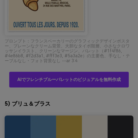
プロンプト：フランスベーカリーのグラフィックデザインポスタ
ー、プレーンなクリーム背景、大胆なタイポ階層、小さなクロワ
ッサンイラスト、クリーンなマージン、パレット（#1f4f86,
#4e86b8, #f2d3a1, #fff3e3, #5a3a2e）の主要色、手なし・テ
ーブルなし・フォト背景なし --ar 3:4
AIでフレンチブルーパレットのビジュアルを無料作成
5) ブリュ＆ブラス