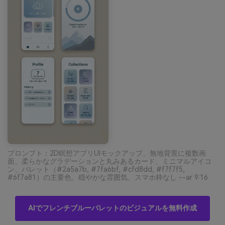
プロンプト：2D瞑想アプリUIモックアップ、無地背景に複数画
面、柔らかなグラデーションと丸みあるカード、ミニマルアイコ
ン、パレット（#2a5a7b, #7fa6bf, #cfd8dd, #f7f7f5,
#6f7a81）の主要色、穏やかな雰囲気、スマホ枠なし --ar 9:16
AIでフレンチブルーパレットのビジュアルを無料作成