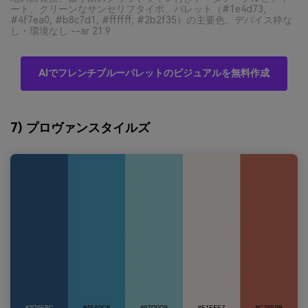
ート、クリーンなサンセリフタイポ、パレット（#1e4d73,
#4f7ea0, #b8c7d1, #ffffff, #2b2f35）の主要色、デバイス枠な
し・環境なし --ar 21:9
AIでフレンチブルーパレットのビジュアルを無料作成
7) プロヴァンスタイルズ