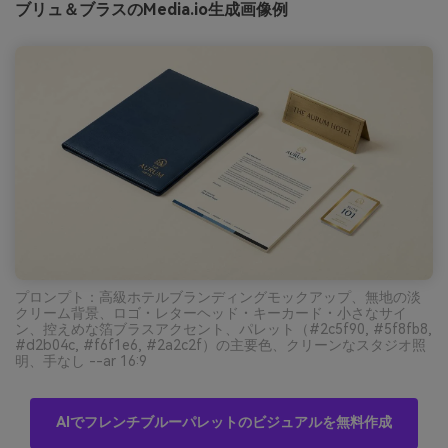
ブリュ＆ブラスのMedia.io生成画像例
プロンプト：高級ホテルブランディングモックアップ、無地の淡
クリーム背景、ロゴ・レターヘッド・キーカード・小さなサイ
ン、控えめな箔ブラスアクセント、パレット（#2c5f90, #5f8fb8,
#d2b04c, #f6f1e6, #2a2c2f）の主要色、クリーンなスタジオ照
明、手なし --ar 16:9
AIでフレンチブルーパレットのビジュアルを無料作成