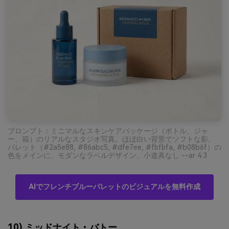
プロンプト：ミニマルなスキンケアパッケージ（ボトル、ジャ
ー、箱）のリアルなスタジオ写真。ほぼ白い背景でソフトな影。
パレット（#2a5e88, #86abc5, #dfe7ee, #fbfbfa, #b08b6f）の
色をメインに、モダンなラベルデザイン、小道具なし --ar 4:3
AIでフレンチブルーパレットのビジュアルを無料作成
10) ミッドナイト・バトー