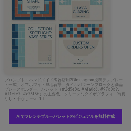
プロンプト：ハンドメイド陶器店用2DInstagram投稿テンプレー
ト一式、オフホワイト無地背景、タイルパターンブロックと商品
プレースホルダー、パレット（#2d5e8c, #4fa0c6, #97d0d9,
#f1efe7, #c76f5b）の主要色、クリーンなタイポグラフィ、写真
なし・手なし --ar 1:1
AIでフレンチブルーパレットのビジュアルを無料作成