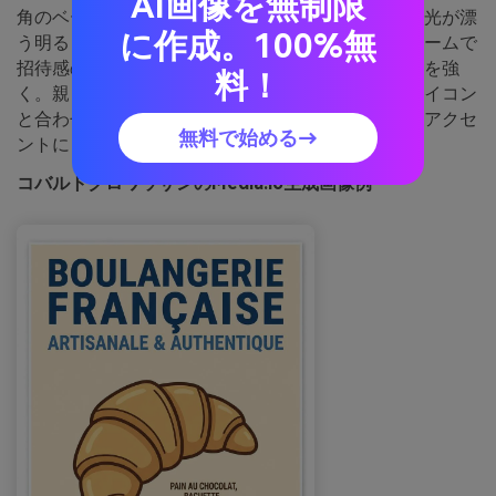
AI画像を無制限
角のベーカリーで青いタイルと温かいペストリーの光が漂
に作成。100%無
う明るく居心地良い雰囲気。ゴールデンタンとクリームで
招待感のある背景、コバルトでヘッドラインの印象を強
料！
く。親しみやすいセリフ体やシンプルなイラストアイコン
と合わせると良いでしょう。ポイント：ブラウンはアクセ
無料で始める→
ントにとどめ、暖かさを損なわないように。
コバルトクロワッサンのMedia.io生成画像例