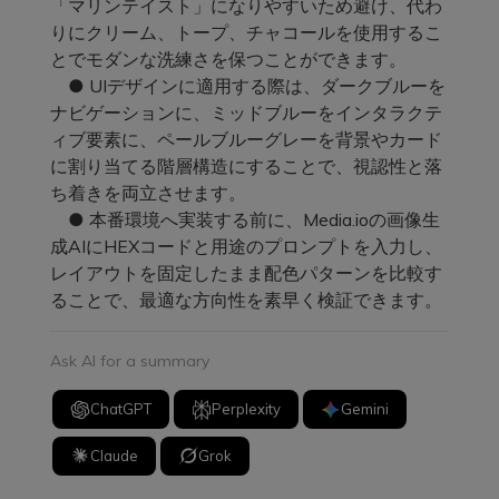
「マリンテイスト」になりやすいため避け、代わ
りにクリーム、トープ、チャコールを使用するこ
とでモダンな洗練さを保つことができます。
● UIデザインに適用する際は、ダークブルーを
ナビゲーションに、ミッドブルーをインタラクテ
ィブ要素に、ペールブルーグレーを背景やカード
に割り当てる階層構造にすることで、視認性と落
ち着きを両立させます。
● 本番環境へ実装する前に、Media.ioの画像生
成AIにHEXコードと用途のプロンプトを入力し、
レイアウトを固定したまま配色パターンを比較す
ることで、最適な方向性を素早く検証できます。
Ask AI for a summary
ChatGPT
Perplexity
Gemini
Claude
Grok