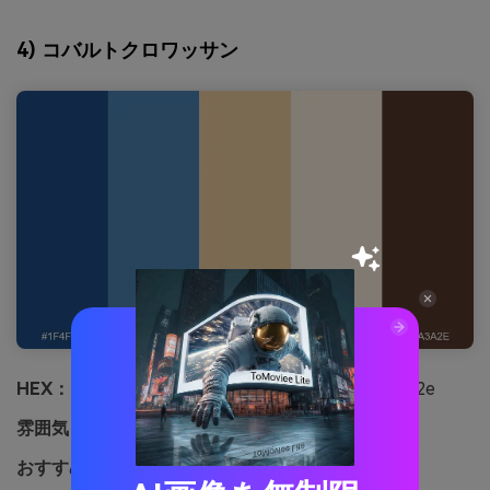
4) コバルトクロワッサン
HEX：
#1f4f86 #4e86b8 #f2d3a1 #fff3e3 #5a3a2e
雰囲気：
明るく、居心地よい、ブティック風
おすすめ用途：
ベーカリーポスターデザイン