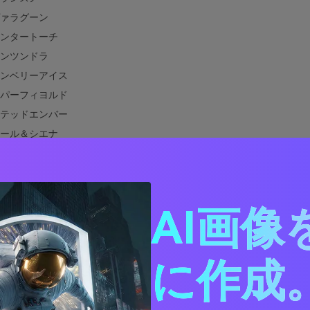
ァラグーン
ンタートーチ
ンツンドラ
ンベリーアイス
パーフィヨルド
テッドエンバー
ール＆シエナ
オレットアイスファイア
チパーマフロスト
ールインフェルノ
AI画像
ーライム
ドナイトエンバー
ア＆アイスに合わせやすいカラーは？
に作成。
ア＆アイスカラーパレットを実際のデザインで活用する方法
使ったファイア＆アイスパレットのビジュアル制作