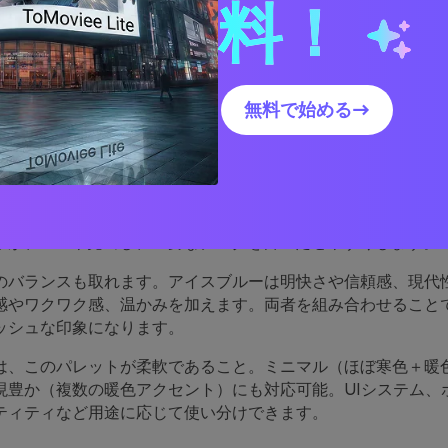
料！
イア＆アイスパレットが非常
無料で始める→
な理由
イスの色組み合わせは、自然と役割分担ができているため「デ
す。寒色系は奥行きや余白を生み、暖色系は要素を前面に引き
リが、CTAや見出し、重要なデータを目立たせやすくします。
のバランスも取れます。アイスブルーは明快さや信頼感、現代
感やワクワク感、温かみを加えます。両者を組み合わせること
ッシュな印象になります。
は、このパレットが柔軟であること。ミニマル（ほぼ寒色＋暖
現豊か（複数の暖色アクセント）にも対応可能。UIシステム、
ティティなど用途に応じて使い分けできます。