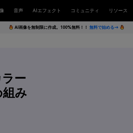
像
音声
AIエフェクト
コミュニティ
リソース
AI画像を無制限に作成。100%無料！！
無料で始める→
カラー
め組み