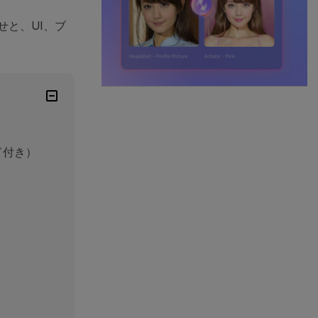
せと、UI、ブ
ド付き）