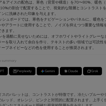
ア＆アイスの配色は、寒色（背景や構造）を70〜80%、暖色（
〜10%の割合で配置することで、視覚的な階層とコントラスト
インに洗練された印象を与えます。
やダッシュボードでは、寒色をナビゲーションやパネルに、暖色を
ンやアラートに使用することで、ノイズを抑えつつ重要な情報
できます。
インを過酷に見せないためには、オフホワイトやライトグレーな
ラーを取り入れて余白を作り、テキストの多い領域では可読性
ィープネイビーなどの色を使用することが推奨されます。
 a summary
GPT
Perplexity
Gemini
Claude
Grok
イスのパレットは、コントラストが特徴です。冷たいブルーや
のレッド、オレンジ、ピンクと対照的に配置されます。上手く
モダンなエネルギーと明確な視覚的階層を生み出します。