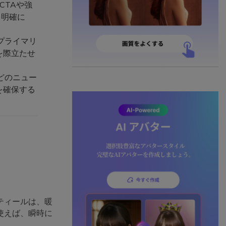
CTAや強
を明確に
プライマリ
を際立たせ
どのニュー
を確保する
ティールは、暖
使えば、瞬時に