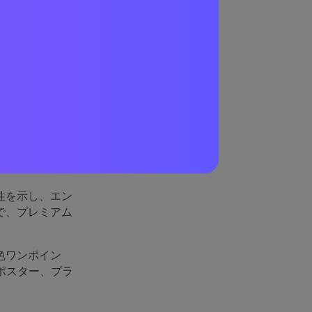
に効
ザインされた」
出します。この
性を示し、エン
で、プレミアム
色ワンポイン
ポスター、ブラ