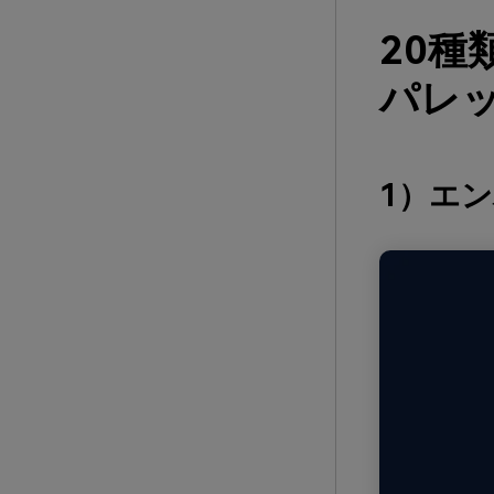
20
パレッ
1）エ