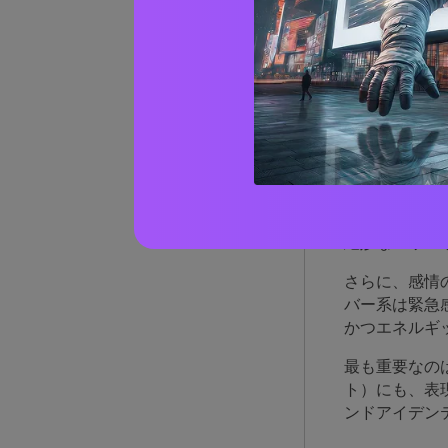
ファ
果的
ファイア＆ア
印象を与えま
絶妙なメリハ
さらに、感情
バー系は緊急
かつエネルギ
最も重要なの
ト）にも、表
ンドアイデン