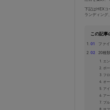
下記はHEX
ランディング
この記事
ファイ
20種
エン
ポー
フロ
オー
アイ
アー
ブル
サフ