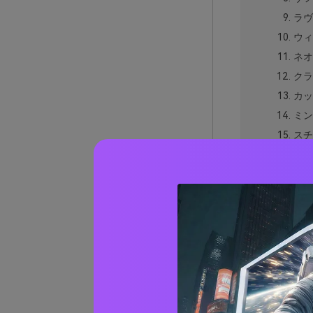
ラヴ
ウィ
ネオ
クラ
カッ
ミン
スチ
バイ
ピー
ティ
ルビ
ミッ
ファイ
ファイ
AIを