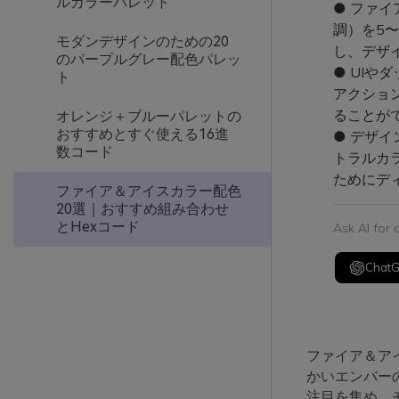
ルカラーパレット
● ファイ
調）を5
モダンデザインのための20
し、デザ
のパープルグレー配色パレッ
● UI
ト
アクショ
ることが
オレンジ＋ブルーパレットの
おすすめとすぐ使える16進
● デザ
数コード
トラルカ
ためにデ
ファイア＆アイスカラー配色
20選｜おすすめ組み合わせ
とHexコード
Ask AI for
Chat
ファイア＆ア
かいエンバー
注目を集め、