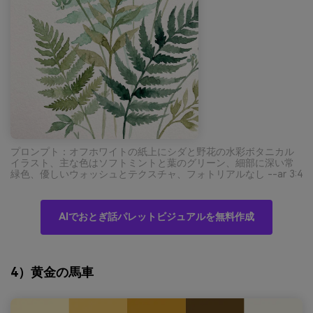
プロンプト：オフホワイトの紙上にシダと野花の水彩ボタニカル
イラスト、主な色はソフトミントと葉のグリーン、細部に深い常
緑色、優しいウォッシュとテクスチャ、フォトリアルなし --ar 3:4
AIでおとぎ話パレットビジュアルを無料作成
4）黄金の馬車