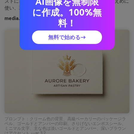
AI画像を無制限
ストになります。ポイント：箔風のエフェクトは控えめに
使い、現代的な印象を維持しましょう。
に作成。100%無
media.ioで生成した黄金の馬車の画像例
料！
無料で始める→
プロンプト：クリーム色の背景、高級ベーカリーのパッケージラ
ベル、ゴールドとアンバーの印刷、さりげないエンボスシール、
ミニマル文字、主な色は淡いゴールドとアンバー、深いブラウン
はアクセント --ar 3:2