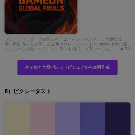
プロンプト：ダーク背景にゲームイベントポスター、大胆な文
字、躍動感ある炎形、主な色はオレンジレッドと ember red、深
いマルーンの影、ハイコントラスト構成、写真シーンなし --ar 2:3
AIでおとぎ話パレットビジュアルを無料作成
8）ピクシーダスト