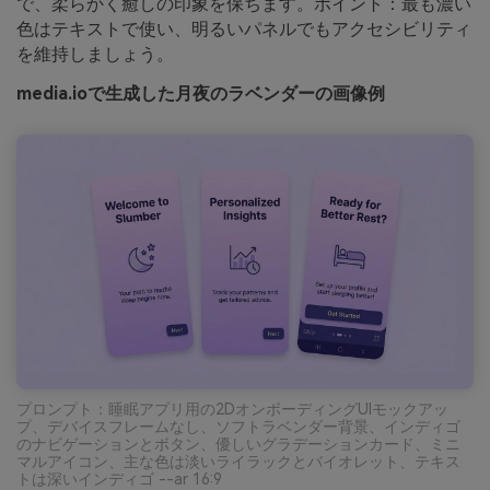
で、柔らかく癒しの印象を保ちます。ポイント：最も濃い
色はテキストで使い、明るいパネルでもアクセシビリティ
を維持しましょう。
media.ioで生成した月夜のラベンダーの画像例
プロンプト：睡眠アプリ用の2DオンボーディングUIモックアッ
プ、デバイスフレームなし、ソフトラベンダー背景、インディゴ
のナビゲーションとボタン、優しいグラデーションカード、ミニ
マルアイコン、主な色は淡いライラックとバイオレット、テキス
トは深いインディゴ --ar 16:9