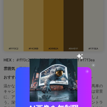
HEX：
#fff0c2 #f4c86b #d89b2a #6a4b1f #f7f3ea
雰囲気：
雰囲気：
おすすめ用途：
高級ベーカリーのパッケージラベル
温かなゴールドと香ばしいキャラメル色は、王家の馬車の
キャンドルライトのよう。クリームと淡いゴールドは背景
に、アンバーはスタンプやブランドマークに使いましょ
う。深いブラウンを少し加えると一瞬で高級感のコントラ