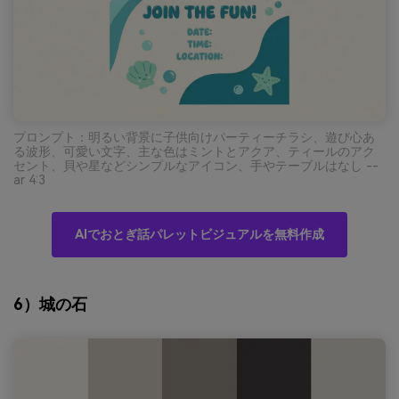
プロンプト：明るい背景に子供向けパーティーチラシ、遊び心あ
る波形、可愛い文字、主な色はミントとアクア、ティールのアク
セント、貝や星などシンプルなアイコン、手やテーブルはなし --
ar 4:3
AIでおとぎ話パレットビジュアルを無料作成
6）城の石