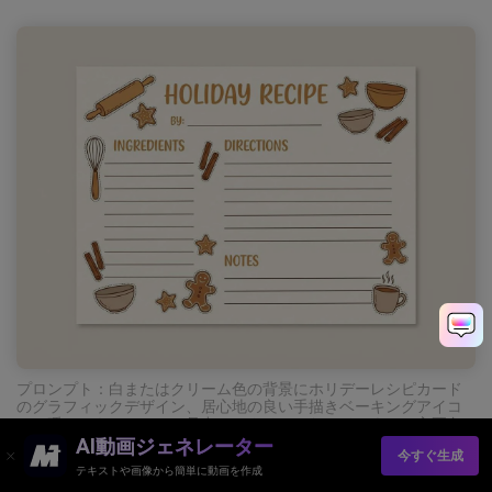
プロンプト：白またはクリーム色の背景にホリデーレシピカード
のグラフィックデザイン、居心地の良い手描きベーキングアイコ
ン、暖かいキャラメルの見出し、クリーンなレイアウト、主要色
クリームとキャラメル、ジンジャーブレッドブラウンのアクセン
AI動画ジェネレーター
今すぐ生成
ト、手やテーブルなし --ar 4:3
テキストや画像から簡単に動画を作成