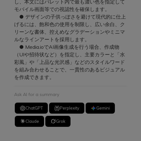
し、本文にはパレット内で最も濃い色を指定して
モバイル画面等での視認性を確保します。
● デザインの子供っぽさを避けて現代的に仕上
げるには、飽和色の使用を制限し、広い余白、ク
リーンな書体、控えめなグラデーションやミニマ
ルなラインアートを採用します。
● Media.ioでAI画像生成を行う場合、作成物
（UIや招待状など）を指定し、主要カラーと「水
彩風」や「上品な光沢感」などのスタイルワード
を組み合わせることで、一貫性のあるビジュアル
を作成できます。
Ask AI for a summary
ChatGPT
Perplexity
Gemini
Claude
Grok