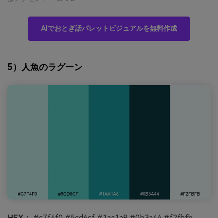
AIでおとぎ話パレットビジュアルを無料作成
5）人魚のラグーン
HEX：
#c7f4f0 #5cd6cf #1aa1a8 #0b3a44 #f2fbfb