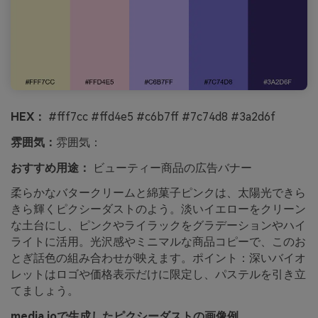
HEX：
#fff7cc #ffd4e5 #c6b7ff #7c74d8 #3a2d6f
雰囲気：
雰囲気：
おすすめ用途：
ビューティー商品の広告バナー
柔らかなバタークリームと綿菓子ピンクは、太陽光できら
きら輝くピクシーダストのよう。淡いイエローをクリーン
な土台にし、ピンクやライラックをグラデーションやハイ
ライトに活用。光沢感やミニマルな商品コピーで、このお
とぎ話色の組み合わせが映えます。ポイント：深いバイオ
レットはロゴや価格表示だけに限定し、パステルを引き立
てましょう。
media.ioで生成したピクシーダストの画像例