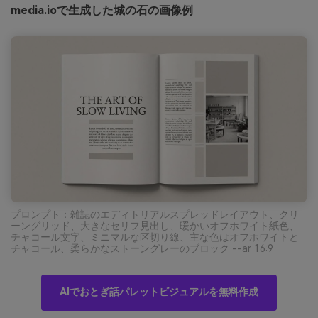
media.ioで生成した城の石の画像例
プロンプト：雑誌のエディトリアルスプレッドレイアウト、クリ
ーングリッド、大きなセリフ見出し、暖かいオフホワイト紙色、
チャコール文字、ミニマルな区切り線、主な色はオフホワイトと
チャコール、柔らかなストーングレーのブロック --ar 16:9
AIでおとぎ話パレットビジュアルを無料作成