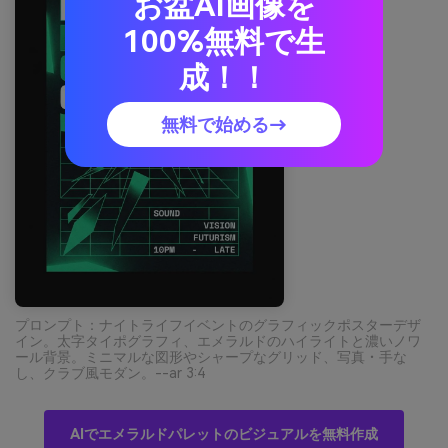
お盆AI画像を
100%無料で生
成！！
無料で始める→
プロンプト：ナイトライフイベントのグラフィックポスターデザ
イン。太字タイポグラフィ、エメラルドのハイライトと濃いノワ
ール背景。ミニマルな図形やシャープなグリッド、写真・手な
し、クラブ風モダン。--ar 3:4
AIでエメラルドパレットのビジュアルを無料作成