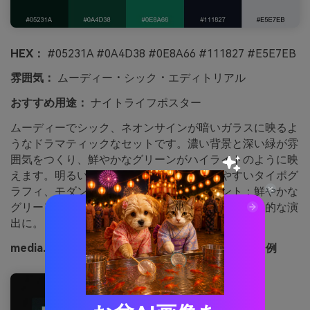
HEX：
#05231A #0A4D38 #0E8A66 #111827 #E5E7EB
雰囲気：
ムーディー・シック・エディトリアル
おすすめ用途：
ナイトライフポスター
ムーディーでシック、ネオンサインが暗いガラスに映るよ
うなドラマティックなセットです。濃い背景と深い緑が雰
囲気をつくり、鮮やかなグリーンがハイライトのように映
えます。明るいグレーと組み合わせて読みやすいタイポグ
ラフィ、モダンなグリッドに。使い方ポイント：鮮やかな
グリーンは見出しや日付など要所のみに絞り、意図的な演
出に。
media.ioで生成したエメラルドノワールのイメージ例