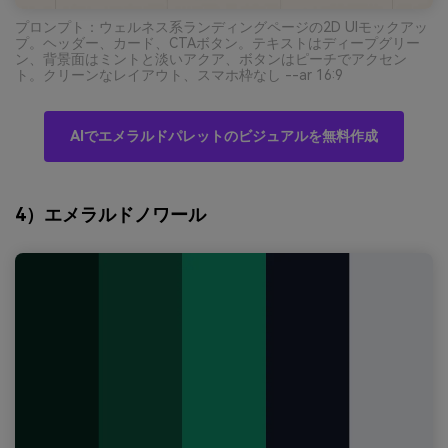
プロンプト：ウェルネス系ランディングページの2D UIモックアッ
プ。ヘッダー、カード、CTAボタン。テキストはディープグリー
ン、背景面はミントと淡いアクア、ボタンはピーチでアクセン
ト。クリーンなレイアウト、スマホ枠なし --ar 16:9
AIでエメラルドパレットのビジュアルを無料作成
4）エメラルドノワール