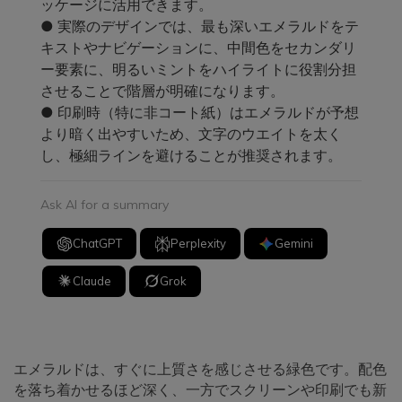
ッケージに活用できます。
● 実際のデザインでは、最も深いエメラルドをテ
キストやナビゲーションに、中間色をセカンダリ
ー要素に、明るいミントをハイライトに役割分担
させることで階層が明確になります。
● 印刷時（特に非コート紙）はエメラルドが予想
より暗く出やすいため、文字のウエイトを太く
し、極細ラインを避けることが推奨されます。
Ask AI for a summary
ChatGPT
Perplexity
Gemini
Claude
Grok
エメラルドは、すぐに上質さを感じさせる緑色です。配色
を落ち着かせるほど深く、一方でスクリーンや印刷でも新