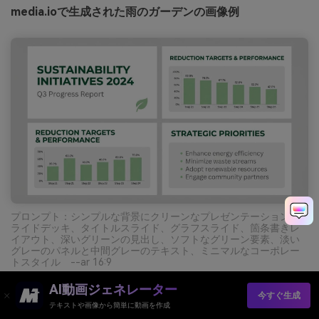
media.ioで生成された雨のガーデンの画像例
プロンプト：シンプルな背景にクリーンなプレゼンテーションス
ライドデッキ、タイトルスライド、グラフスライド、箇条書きレ
イアウト、深いグリーンの見出し、ソフトなグリーン要素、淡い
グレーのパネルと中間グレーのテキスト、ミニマルなコーポレー
トスタイル --ar 16:9
AI動画ジェネレーター
今すぐ生成
AIでエメラルドパレットのビジュアルを無料作成
テキストや画像から簡単に動画を作成