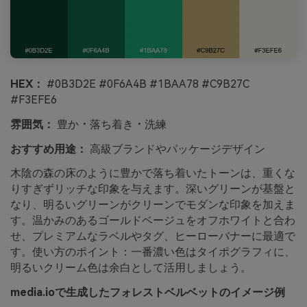
HEX：
#0B3D2E #0F6A4B #1BAA78 #C9B27C
#F3EFE6
雰囲気：
豊か・落ち着き・洗練
おすすめ用途：
高級ブランドやパッケージデザイン
木陰の森の床のように豊かで落ち着いたトーンは、重くな
りすぎずリッチな印象を与えます。深いグリーンが基盤と
なり、明るいグリーンがクリーンでモダンな印象を加えま
す。温かみのあるゴールドベージュをオフホワイトと合わ
せ、プレミアムなラベルやタグ、ヒーローバナーに最適で
す。使い方のポイント：一番濃い色はタイポグラフィに、
明るいクリーム色は余白として活用しましょう。
media.ioで生成したフォレストベルベットのイメージ例