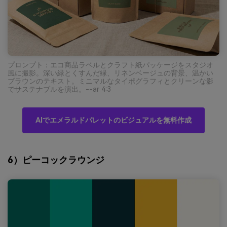
プロンプト：エコ商品ラベルとクラフト紙パッケージをスタジオ
風に撮影。深い緑とくすんだ緑、リネンベージュの背景、温かい
ブラウンのテキスト。ミニマルなタイポグラフィとクリーンな影
でサステナブルを演出。--ar 4:3
AIでエメラルドパレットのビジュアルを無料作成
6）ピーコックラウンジ