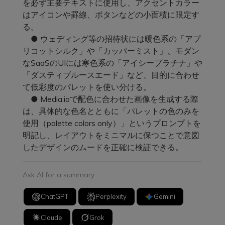
を必ず主要テキストに使用し、アクセントカラー
はアイコンや罫線、ボタンなどの小面積に限定す
る。
● ウェディング等の招待状には暖色系の「アプ
リコットシルク」や「カッパーミスト」、モダン
なSaaSのUIには寒色系の「アイシープラチナ」や
「ダスティブルースエード」など、目的に合わせ
て低彩度のパレットを使い分ける。
● Media.ioで配色に合わせた画像を生成する際
は、具体的な色名とともに「パレットの色のみを
使用（palette colors only）」というプロンプトを
明記し、レイアウトをミニマルに保つことで意図
したデザインのムードを正確に検証できる。
Ask AI for a summary
ChatGPT
Perplexity
Gemini
Claude
Grok