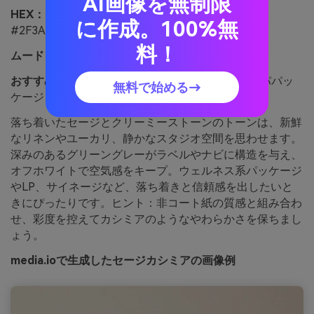
AI画像を無制限
HEX：
#F2F0EA #D8E2D0 #A8B8A0 #6C7A65
に作成。100%無
#2F3A33
料！
ムード：
穏やか、清潔、リラックス
おすすめ用途：
ウェルネスのブランディング、スパパッ
無料で始める→
ケージ、マインドフルプロダクトラベル
落ち着いたセージとクリーミーストーンのトーンは、新鮮
なリネンやユーカリ、静かなスタジオ空間を思わせます。
深みのあるグリーングレーがラベルやナビに構造を与え、
オフホワイトで空気感をキープ。ウェルネス系パッケージ
やLP、サイネージなど、落ち着きと信頼感を出したいと
きにぴったりです。ヒント：非コート紙の質感と組み合わ
せ、彩度を控えてカシミアのようなやわらかさを保ちまし
ょう。
media.ioで生成したセージカシミアの画像例