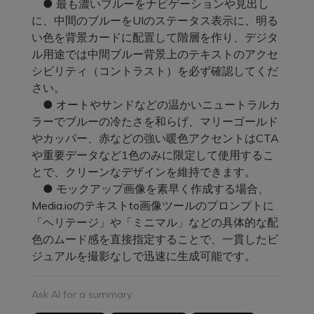
● 最も濃いブルーをナビゲーションや見出し
に、中間のブルーをUIのステータス表示に、明る
い色を背景カードに配置して階層を作り、デジタ
ル用途では中間ブルー背景上のテキストのアクセ
シビリティ（コントラスト）を必ず確認してくだ
さい。
● オートやサンドなどの温かいニュートラルカ
ラーでブルーの冷たさを和らげ、マリーゴールド
やカッパー、赤などの強い暖色アクセントはCTA
や重要データなど1色のみに限定して使用するこ
とで、クリーンなデザインを維持できます。
● モックアップ画像を素早く作成する場合、
Media.ioのテキストto画像ツールのプロンプトに
「ヘリテージ」や「ミニマル」などの具体的な配
色のムード感を直接指定することで、一貫したビ
ジュアルを撮影なしで迅速に生成可能です。
Ask AI for a summary