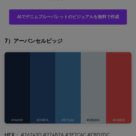
AIでデニムブルーパレットのビジュアルを無料で作成
7）アーバンセルビッジ
HEX：
#16243D #274B7A #3F7CAC #C8D2DC