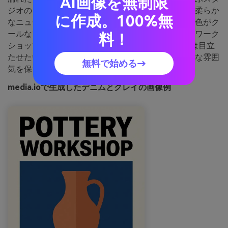
AI画像を無制限
ジオのような、アース感とクリエイティブな表情。柔らか
に作成。100%無
なニュートラルが落ち着きを保ち、粘土のオレンジ色がク
ールなブルーにぬくもりを加えます。クラス案内やワーク
料！
ショップチラシ、個人事業のHPに最適。クレイ色は目立
たせたいボタンに、ライトブルーは背景でエアリーな雰囲
無料で始める→
気を保ちましょう。
media.ioで生成したデニムとクレイの画像例