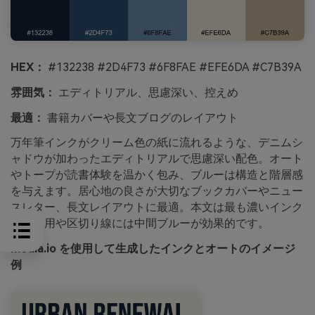
HEX：
#132238 #2D4F73 #6F8FAE #EFE6DA #C7B39A
雰囲気：
エディトリアル、思慮深い、控えめ
最適：
書籍カバーや長文ブログのレイアウト
万年筆インクがクリーム色の紙に流れるような、デニムシ
ャドウが加わったエディトリアルで思慮深い配色。オート
やトープが読書体験を温かく包み、ブルーは構造と階層感
を与えます。居心地の良さが大切なブックカバーやニュー
スレター、長文レイアウトに最適。本文は最も濃いインク
色、引用や区切り線には中間ブルーが効果的です。
media.io を使用して生成したインクとオートのイメージ
例