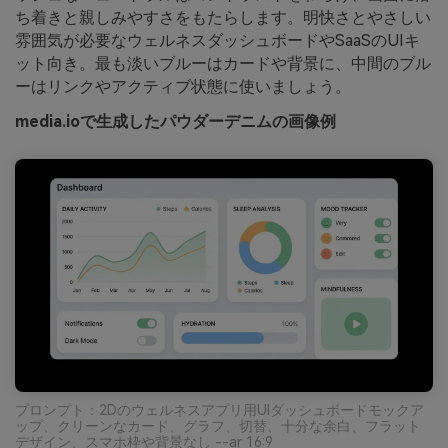
ち着きと親しみやすさをもたらします。明快さとやさしい
雰囲気が必要なウェルネスダッシュボードやSaaSのUIキ
ット向き。最も淡いブルーはカードや背景に、中間のブル
ーはリンクやアクティブ状態に使いましょう。
media.ioで生成したパウダーデニムの画像例
プロンプト：2Dのウェルネスアプリ用UIダッシュボードモックア
ップ、クリーンなカード、グラフ、切替、十分な余白、フラット
デザイン、スマホ枠や背景なし --ar 16:9