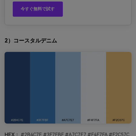
今すぐ無料で試す
2）コースタルデニム
HEX：
#2B4C7E #3F7FBF #A7C7E7 #F4F7FA #F2C57C