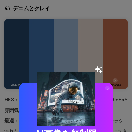
4）デニムとクレイ
HEX：
#244266 #3C6FA8 #9BB7D4 #E7D9CF #C06B4A
雰囲気：
アース感、創造的、暖色と寒色のバランス
最適：
陶芸スタジオのサイトやワークショップのチラシ
濡れたクレイと畳まれたシャンブレーエプロンが並ぶスタ