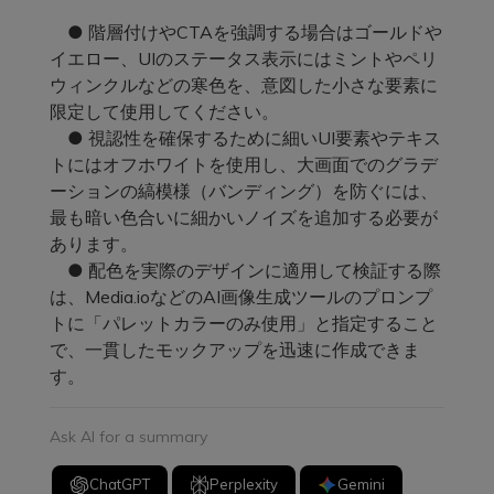
● 階層付けやCTAを強調する場合はゴールドや
イエロー、UIのステータス表示にはミントやペリ
ウィンクルなどの寒色を、意図した小さな要素に
限定して使用してください。
● 視認性を確保するために細いUI要素やテキス
トにはオフホワイトを使用し、大画面でのグラデ
ーションの縞模様（バンディング）を防ぐには、
最も暗い色合いに細かいノイズを追加する必要が
あります。
● 配色を実際のデザインに適用して検証する際
は、Media.ioなどのAI画像生成ツールのプロンプ
トに「パレットカラーのみ使用」と指定すること
で、一貫したモックアップを迅速に作成できま
す。
Ask AI for a summary
ChatGPT
Perplexity
Gemini