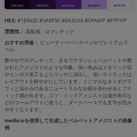
HEX:
#1E062E #3A0F5C #6A2CA0 #C9A6FF #F7F1FF
雰囲気：
高級感、ロマンチック
おすすめ用途：
ビューティーパッケージやプレミアムラ
ベル
艶やかでロマンチック。まるでクラッシュベルベットや磨
かれたアメジストのような印象。深い色みはメタリック箔
やエンボス加工をよりリッチに演出し、淡いライラックは
レイアウトを軽やかにしています。ミニマルなタイポグラ
フィと温かみのあるニュートラルな台紙を合わせるとブテ
ィック感が出ます。コツ：ミッドアメジストは成分表示な
どのコールアウトに使うと、ダークベースでも文字が読み
やすくなります。
media.ioを使用して生成したベルベットアメジストの画像
例