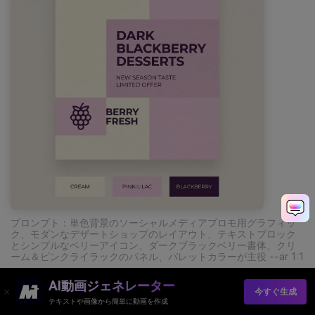
プロンプト：単色背景のソーシャルメディアプロモ用グラフィッ
ク、モダンなデザートショップのレイアウト、テキストブロック
とシンプルなベリーアイコン、ダークブラックベリー書体、クリ
ーム＆ピンクライラックのパネル、パレットカラーが主役 --ar 1:1
AI動画ジェネレーター
今すぐ生成
AIでダークバイオレットパレットのビジュアルを無料作
テキストや画像から簡単に動画を作成
成