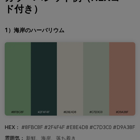
ド付き）
1）海岸のハーバリウム
HEX：
#8FBC8F #2F4F4F #E8E4D8 #C7D3C0 #D9A38F
雰囲気：
新鮮、海岸、落ち着き