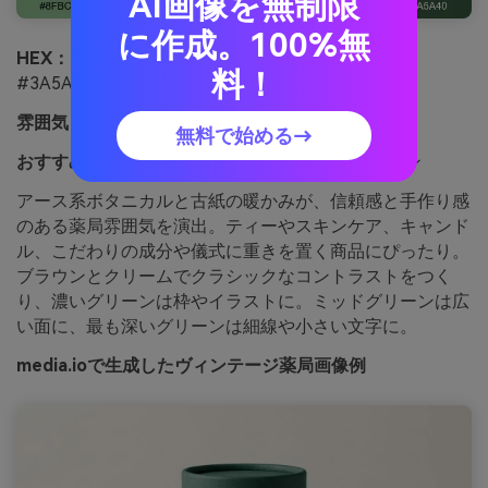
AI画像を無制限
に作成。100%無
HEX：
#8FBC8F #A3B18A #EDE0D4 #7F5539
料！
#3A5A40
雰囲気：
ヴィンテージ、アース系、癒し
無料で始める→
おすすめ用途：
ハーブティー包装用ラベルデザイン
アース系ボタニカルと古紙の暖かみが、信頼感と手作り感
のある薬局雰囲気を演出。ティーやスキンケア、キャンド
ル、こだわりの成分や儀式に重きを置く商品にぴったり。
ブラウンとクリームでクラシックなコントラストをつく
り、濃いグリーンは枠やイラストに。ミッドグリーンは広
い面に、最も深いグリーンは細線や小さい文字に。
media.ioで生成したヴィンテージ薬局画像例