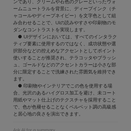
ンであり、クリームや石色のグレーといったウォ
ームニュートラルを背景に、ディープインク（チ
ャコールやディープネイビー）を文字色として組
み合わせることで、UIの読みやすさや印刷物のモ
ダンなコントラストを実現します。
● UIデザインにおいては、すべてのインタラク
ティブ要素に使用するのではなく、成功状態や選
択部分などの控えめなアクセントとしてポイント
使いすることが推奨され、テラコッタやブラッシ
ュ、ゴールドなどのアクセントカラーは小さな部
分に限定することで洗練された雰囲気を維持でき
ます。
● 印刷物やインテリアでこの色を使用する場
合、光沢のあるハイグロス加工を避け、未コート
用紙やマット仕上げのテクスチャを採用すること
で、色が色褪せることなくベルベット調の高級感
と居心地の良さを演出できます。
Ask AI for a summary