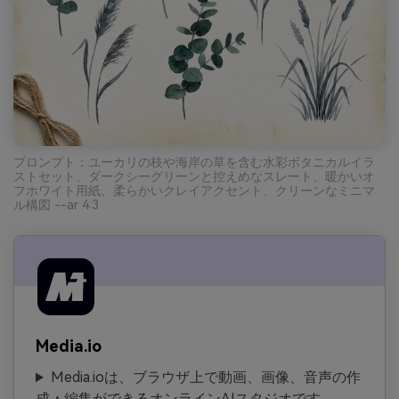
プロンプト：ユーカリの枝や海岸の草を含む水彩ボタニカルイラ
ストセット、ダークシーグリーンと控えめなスレート、暖かいオ
フホワイト用紙、柔らかいクレイアクセント、クリーンなミニマ
ル構図 --ar 4:3
Media.io
Media.ioは、ブラウザ上で動画、画像、音声の作
成・編集ができるオンラインAIスタジオです。