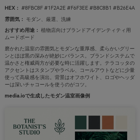
HEX：
#8FBC8F #1F2A2E #F6F3EE #B8C8B1 #B26E4A
雰囲気：
モダン、厳選、洗練
おすすめ用途：
植物店向けブランドアイデンティティ用
ムードボード
磨かれた温室の雰囲気とモダンな重厚感、柔らかいグリー
ンとほぼ黒の深みが絶妙にバランス。ブランドシステムで
温かさと権威両方が必要な時に活躍します。テラコッタの
アクセントはスタンプやラベル、コールアウトなどに少量
使って高級感を演出。背景はオフホワイト、ロゴやヘッダ
ーは深いチャコールを使うのがコツ。
media.ioで生成したモダン温室画像例