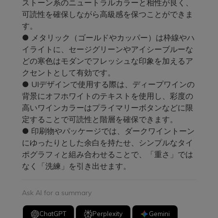
ストーン系のニュートラルカラーと相性が良く、
可読性を確保しながら高級感を保つことができま
す。
● メタリック（ゴールドやカッパー）は枠線やハ
イライトに、セージグリーンやアイシーブルーな
どの寒色はモダンでフレッシュな印象を加えるア
クセントとして有効です。
● UIデザインで使用する際は、ディープワインの
背景にオフホワイトのテキストを使用し、彩度の
高いワインカラーはプライマリーボタンなどに限
定することで可読性と階層を確保できます。
● 印刷物やパッケージでは、ダークワイントーン
にゆったりとした余白を持たせ、シンプルなタイ
ポグラフィと組み合わせることで、「重さ」では
なく「洗練」を引き出せます。
Ask AI for a summary
ChatGPT
Perplexity
Gemini