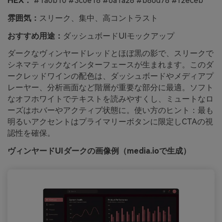
HEX：
#1a0b10 #3c0e18 #6a1a28 #b86d78 #f2eceb
雰囲気：
スリーク、集中、高コントラスト
おすすめ用途：
ダッシュボードUIモックアップ
ダークなヴィンヤードレッドとほぼ黒の影で、スリークで
シネマティックなインターフェースが生まれます。このダ
ークレッドワインの配色は、ダッシュボードやメディアプ
レーヤー、分析画面など階層が重要な部分に最適。ソフト
なオフホワイトでテキストを読みやすくし、ミュートなロ
ーズはホバーやアクティブ状態に。使い方のヒント：最も
明るいアクセントはプライマリーボタンに限定しCTAの視
認性を確保。
ヴィンヤードUIダークの画像例（media.ioで生成）