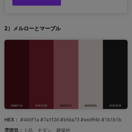
2）メルローとマーブル
HEX：
#4b0f1a #7a1f2d #b56a73 #e6d9d6 #1b1b1b
雰囲気：
上品、モダン、建築的