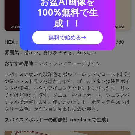
お盆AI画像を
100%無料で生
成！！
無料で始める→
HEX：
#3a0b14 #702130 #a64b3b #d6a06a #f5e7d0
雰囲気：
暖かい、食欲をそそる、秋らしい
おすすめ用途：
レストランメニューデザイン
スパイスの効いた琥珀色とボルドーレッドでロースト料理
や暗いレストランを思わせます。ゴールドタンは注目ポイ
ントや価格、小さなアイコンアクセントにぴったり。リッ
チだけど重たすぎず、メニューや卓上カード、シェフスペ
シャルで活躍します。使い方のヒント：ボディテキストは
クリーム色、セクション見出しに濃い赤を。
スパイスドボルドーの画像例（media.ioで生成）