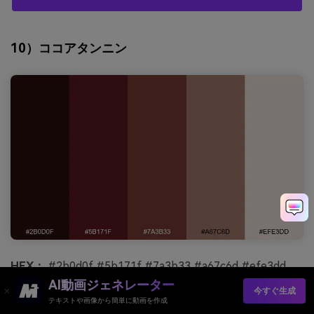
10）ココアタンニン
HEX：
#2b0d0f #5b171f #7a3b33 #a67c6d #efe3dd
AI動画ジェネレーター
雰囲気：
アーシー、居心地良い、美食的
今すぐ生成
テキストや画像から簡単に動画を作成