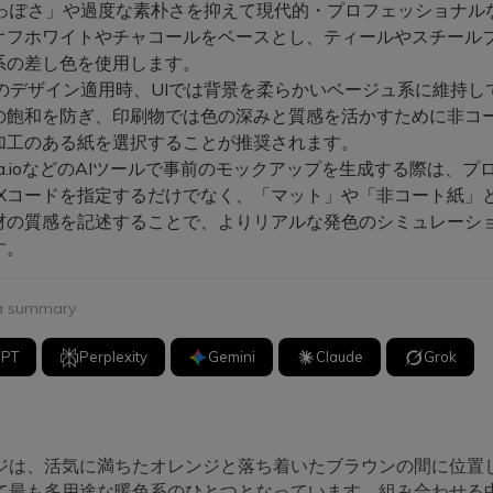
っぽさ」や過度な素朴さを抑えて現代的・プロフェッショナル
オフホワイトやチャコールをベースとし、ティールやスチール
系の差し色を使用します。
のデザイン適用時、UIでは背景を柔らかいベージュ系に維持し
の飽和を防ぎ、印刷物では色の深みと質感を活かすために非コ
加工のある紙を選択することが推奨されます。
ia.ioなどのAIツールで事前のモックアップを生成する際は、プ
EXコードを指定するだけでなく、「マット」や「非コート紙」
材の質感を記述することで、よりリアルな発色のシミュレーシ
す。
 a summary
GPT
Perplexity
Gemini
Claude
Grok
ジは、活気に満ちたオレンジと落ち着いたブラウンの間に位置
て最も多用途な暖色系のひとつとなっています。組み合わせる