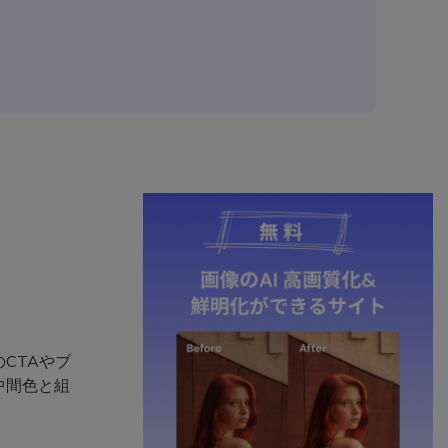
CTAやブ
中間色と組