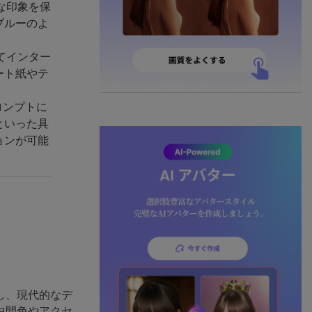
な印象を保
ブルーのよ
てインター
ート紙やテ
ロンプトに
といった具
ョンが可能
し、現代的なデ
中間色やアクセ