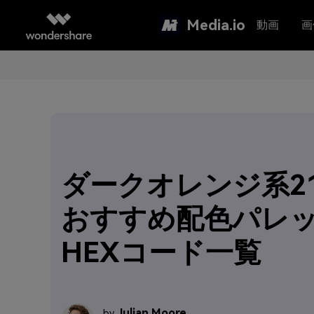
Media.io
動画
画
ダークオレンジ系2
おすすめ配色パレ
HEXコード一覧
Julian Moore
by