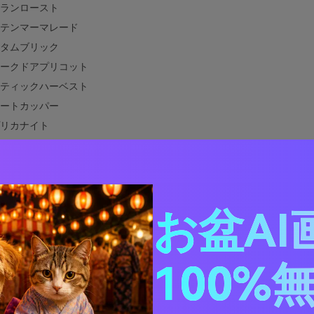
ランロースト
テンマーマレード
タムブリック
ークドアプリコット
ティックハーベスト
ートカッパー
リカナイト
ンジエスプレッソ
ントシトラス
バーウッドニュートラル
ンテージポスターオレンジ
お盆AI
ジーキャビングロー
ーゴールドボタニカル
イ＆スレート
100%
イスマーケットナイト
ールコントラストポップ