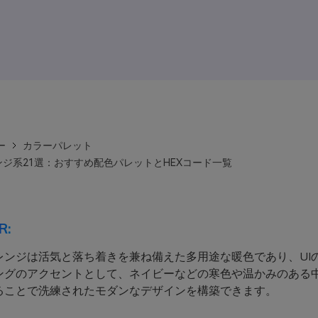
ー
カラーパレット
ジ系21選：おすすめ配色パレットとHEXコード一覧
R:
レンジは活気と落ち着きを兼ね備えた多用途な暖色であり、UIの
ングのアクセントとして、ネイビーなどの寒色や温かみのある
ることで洗練されたモダンなデザインを構築できます。