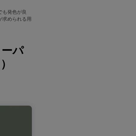
でも発色が良
が求められる用
ラーパ
き）