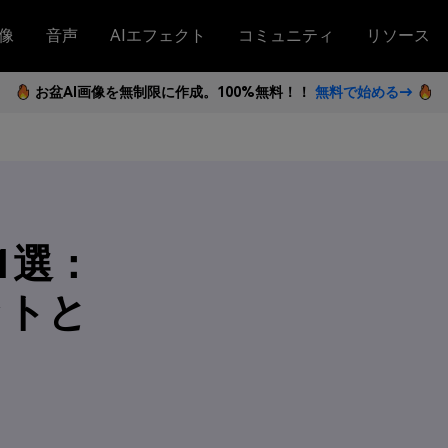
像
音声
AIエフェクト
コミュニティ
リソース
お盆AI画像を無制限に作成。100%無料！！
無料で始める→
1選：
ットと