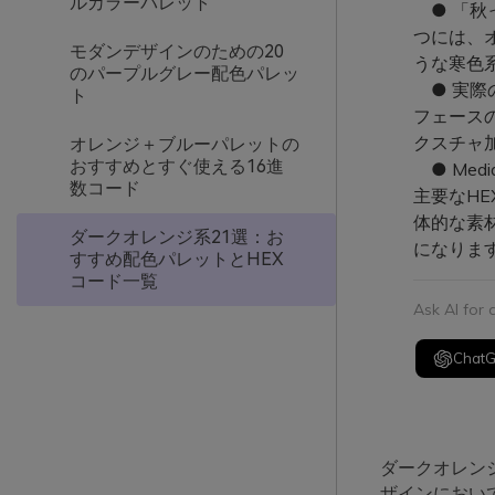
ルカラーパレット
● 「秋
つには、
モダンデザインのための20
うな寒色
のパープルグレー配色パレッ
● 実際
ト
フェース
クスチャ
オレンジ＋ブルーパレットの
おすすめとすぐ使える16進
● Med
数コード
主要なH
体的な素
ダークオレンジ系21選：お
になりま
すすめ配色パレットとHEX
コード一覧
Ask AI for
Chat
ダークオレン
ザインにおい