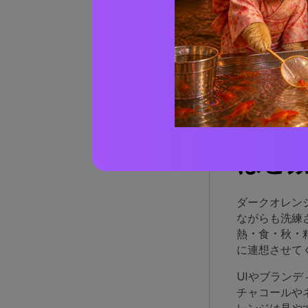
ダーク
ダーク
AIで
ダー
ほど
ダークオレン
ながらも洗練
熱・食・秋・
に連想させて
UIやブラン
チャコールや