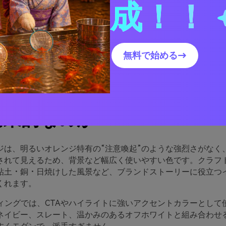
成！！
オレンジと相性の良い色は？
オレンジのカラーパレットを実際のデザインで使うには
ダークオレンジパレットビジュアルを作成する
無料で始める→
クオレンジのパレットがな
効果的なのか
ジは、明るいオレンジ特有の“注意喚起”のような強烈さがなく
されて見えるため、背景など幅広く使いやすい色です。クラフ
粘土・銅・日焼けした風景など、ブランドストーリーに役立つ
くれます。
ディングでは、CTAやハイライトに強いアクセントカラーとして
ネイビー、スレート、温かみのあるオフホワイトと組み合わせ