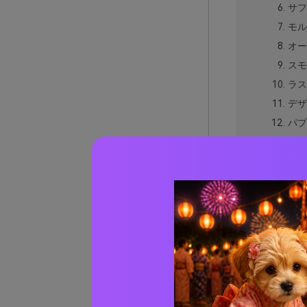
サフ
モル
オー
スモ
ラス
デザ
パプ
オレ
バー
アン
ヴィ
コー
マリ
クレ
スパ
ティ