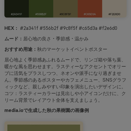
HEX：
#2a341f #556b2f #9c8f5f #c65d3a #f2e6d0
ムード：
居心地の良さ・季節感・温かみ
おすすめ用途：
秋のマーケットイベントポスター
居心地よく季節感あふれるムードで、リンゴ箱や落ち葉、
暖かな風を思わせます。ラスティーなアクセントでオリー
ブに活気をプラスしつつ、ネオンや派手になり過ぎませ
ん。季節感のあるポスターやカフェメニュー、SNSグラフ
ィックなど、親しみやすい印象を演出したいデザインに。
コツ：ラスティーカラーは見出しや小アイコンだけに、ク
リーム背景でレイアウト全体を支えましょう。
media.ioで生成した秋の果樹園の画像例