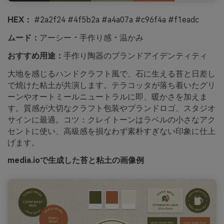
HEX：
#2a2f24 #4f5b2a #a4a07a #c96f4a #f1eadc
ムード：
アーシー・手作り感・温かみ
おすすめ用途：
手作り陶器のブランドアイデンティティ
大地を感じるハンドクラフト風で、石に生える苔と日差し
で焼けた粘土が共演します。テラコッタが落ち着いたグリ
ーンやオートミールニュートラルに即、暖かさを加えま
す。質感が大切なクラフト包装やブランドロゴ、スタジオ
サインに最適。コツ：クレイトーンはラベルの小さなアク
セントに使い、高級感を損なわず素朴すぎない印象に仕上
げます。
media.ioで生成した苔と粘土の画像例