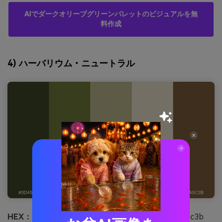
AIでダークオリーブグリーンパレットのビジュアルを無
料作成
4) ハーバリウム・ニュートラル
HEX：
#3d4526 #6e7a3a #b9b48a #e6ddc8 #7a5c3b