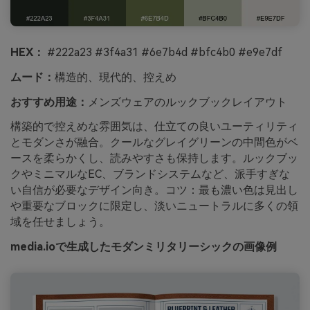
HEX：
#222a23 #3f4a31 #6e7b4d #bfc4b0 #e9e7df
ムード：
構造的、現代的、控えめ
おすすめ用途：
メンズウェアのルックブックレイアウト
構築的で控えめな雰囲気は、仕立ての良いユーティリティ
とモダンさが融合。クールなグレイグリーンの中間色がベ
ースを柔らかくし、読みやすさも保持します。ルックブッ
クやミニマルなEC、ブランドシステムなど、派手すぎな
い自信が必要なデザイン向き。コツ：最も濃い色は見出し
や重要なブロックに限定し、淡いニュートラルに多くの領
域を任せましょう。
media.ioで生成したモダンミリタリーシックの画像例