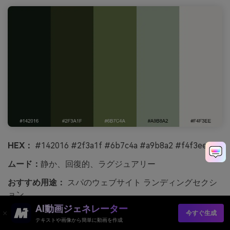
HEX：
#142016 #2f3a1f #6b7c4a #a9b8a2 #f4f3ee
ムード：
静か、回復的、ラグジュアリー
おすすめ用途：
スパのウェブサイト ランディングセクシ
ョン
AI動画ジェネレーター
静かで回復的、森林浴のような涼しい空気と足元の柔らか
今すぐ生成
テキストや画像から簡単に動画を作成
な苔を感じさせます。明るいセージトーンがコンテンツの