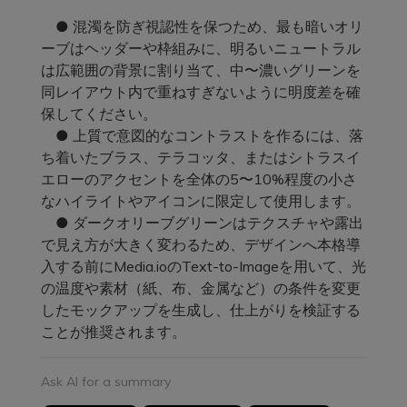
● 混濁を防ぎ視認性を保つため、最も暗いオリ
ーブはヘッダーや枠組みに、明るいニュートラル
は広範囲の背景に割り当て、中〜濃いグリーンを
同レイアウト内で重ねすぎないように明度差を確
保してください。
● 上質で意図的なコントラストを作るには、落
ち着いたブラス、テラコッタ、またはシトラスイ
エローのアクセントを全体の5〜10%程度の小さ
なハイライトやアイコンに限定して使用します。
● ダークオリーブグリーンはテクスチャや露出
で見え方が大きく変わるため、デザインへ本格導
入する前にMedia.ioのText-to-Imageを用いて、光
の温度や素材（紙、布、金属など）の条件を変更
したモックアップを生成し、仕上がりを検証する
ことが推奨されます。
Ask AI for a summary