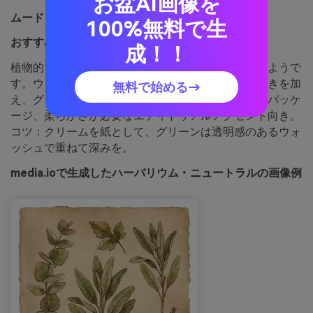
お盆AI画像を
ムード：
ボタニカル、穏やか、ヴィンテージ
100%無料で生
おすすめ用途：
水彩ボタニカルイラストシリーズ
成！！
植物的で穏やかなムードは、古いノートの押し葉のようで
す。ウォームブラウンが天然インクのような落ち着きを加
無料で始める→
え、グリーンを引き立てます。自然イラストやエコパッケ
ージ、柔らかさが必要なエディトリアルアクセント向き。
コツ：クリームを紙として、グリーンは透明感のあるウォ
ッシュで重ねて深みを。
media.ioで生成したハーバリウム・ニュートラルの画像例