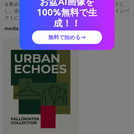
お盆AI画像を
を飲み込まないように。コツ：画像は高コントラストに
100%無料で生
し、赤は各セクションに一度だけ使うことで最大のインパ
クトに。
成！！
media.ioで生成した植物のノワールの画像例
無料で始める→