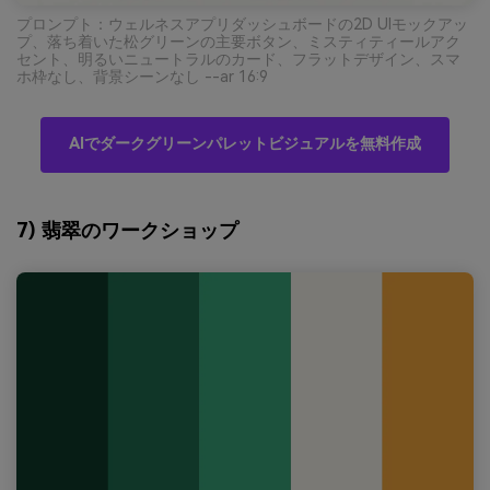
プロンプト：ウェルネスアプリダッシュボードの2D UIモックアッ
プ、落ち着いた松グリーンの主要ボタン、ミスティティールアク
セント、明るいニュートラルのカード、フラットデザイン、スマ
ホ枠なし、背景シーンなし --ar 16:9
AIでダークグリーンパレットビジュアルを無料作成
7) 翡翠のワークショップ