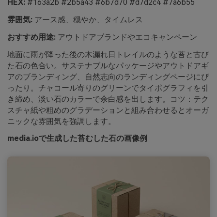
HEX:
#163a2b #2b5a43 #6b7d70 #d7d2c4 #7a6b55
雰囲気:
アース感、穏やか、タイムレス
おすすめ用途:
アウトドアブランドやエコキャンペーン
地面に雨が降った後の木漏れ日トレイルのような苔と古び
た石の色合い。サステナブルなパッケージやアウトドアギ
アのブランディング、自然志向のランディングページにぴ
ったり。チャコール寄りのグリーンでタイポグラフィを引
き締め、淡い石のカラーで余白感を出します。コツ：テク
スチャ紙や粗めのグラデーションと組み合わせるとオーガ
ニックな雰囲気を強調します。
media.ioで生成した苔むした石の画像例