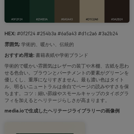
HEX:
#0f2f24 #254b3a #6a5a43 #d1c2a6 #3a2b24
雰囲気:
学術的、暖かい、伝統的
おすすめ用途:
書籍表紙や学術ブランド
学術的で暖かい雰囲気はレザーの装丁や木棚、古紙を思わ
せる色合い。ブラウンとパーチメントの要素がグリーンを
優しくし、重厚になりすぎません。最も濃い色はタイト
ル、明るいニュートラルは余白でページの読みやすさを保
ちます。コツ：細い罫線やスモールキャップのタイポグラ
フィを加えるとヘリテージらしさが高まります。
media.ioで生成したヘリテージライブラリーの画像例