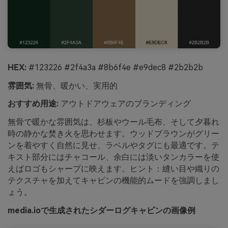
HEX:
#123226 #2f4a3a #8b6f4e #e9dec8 #2b2b2b
雰囲気:
無骨、暖かい、実用的
おすすめ用途:
アウトドアウェアのブランディング
無骨で暖かな雰囲気は、杉板やウール毛布、そして夕暮れ
時の静かな焚き火を思わせます。ウッドブラウンがグリー
ンを着やすく自然に見せ、ラベルやタグにも最適です。テ
キスト部分にはチャコール、余白には淡いタンカラーを使
えばロゴもシャープに映えます。ヒント：縫い目や織りの
テクスチャを加えてキャビンの機能的ムードを強調しまし
ょう。
media.ioで生成されたシダーログキャビンの画像例