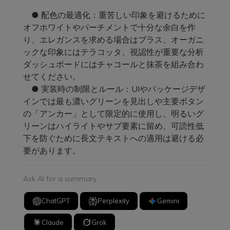
● 配色の最適化：重苦しい印象を避けるために
オフホワイトやパーチメントで十分な余白を作
り、エレガンスを求める場合はブラス、オーガニ
ックな印象にはテラコッタ、視認性が重要な分析
ダッシュボードにはチャコールと抹茶を組み合わ
せてください。
● 実装時の制限とルール：UIやパッケージデザ
インでは最も濃いグリーンを見出しや主要ボタン
の「アンカー」として限定的に使用し、明るいグ
リーンはハイライトやサブ要素に留め、可読性低
下を防ぐために長文テキストへの適用は避ける必
要があります。
Ask AI for a summary
ChatGPT
Perplexity
Gemini
Claude
Grok