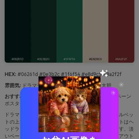
HEX:
#06261d #0e3b2c #1f6f54 #e8d9c5 #8a2f2f
雰囲気:
ドラマティック、エディトリアル、大胆
おすすめ用途:
ファッションルックブックやキャンペーン
ポスター
ドラマティックでインクのような色合いは、黒いベルベッ
トの上で撮影した植物のよう。クリムゾンアクセントはヘ
ッドラインや強調、限定タグに瞬時に階層を生みます。淡
いベージュは余白として使い、深いグリーンがレイアウト