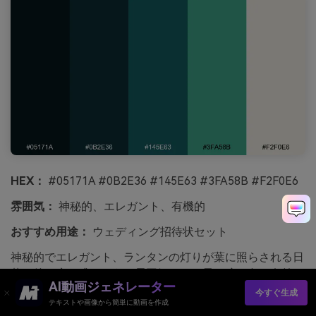
HEX：
#05171A #0B2E36 #145E63 #3FA58B #F2F0E6
雰囲気：
神秘的、エレガント、有機的
おすすめ用途：
ウェディング招待状セット
神秘的でエレガント、ランタンの灯りが葉に照らされる日
暮れ後の庭の式のような雰囲気です。最も暗い色は名前や
AI動画ジェネレーター
見出しに使い、グリーンティールのアクセントはモノグラ
今すぐ生成
テキストや画像から簡単に動画を作成
ムや花のラインアートに。温かいアイボリー紙と控えめな