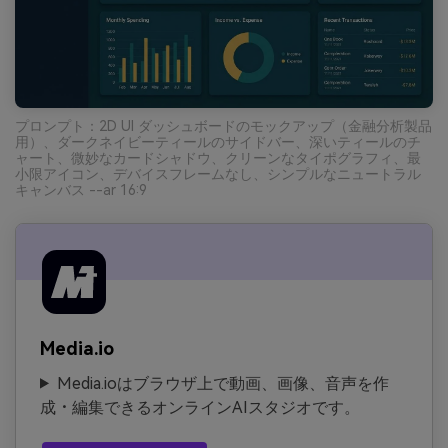
プロンプト：2D UI ダッシュボードのモックアップ（金融分析製品
用）、ダークネイビーティールのサイドバー、深いティールのチ
ャート、微妙なカードシャドウ、クリーンなタイポグラフィ、最
小限アイコン、デバイスフレームなし、シンプルなニュートラル
キャンバス --ar 16:9
Media.io
Media.ioはブラウザ上で動画、画像、音声を作
成・編集できるオンラインAIスタジオです。