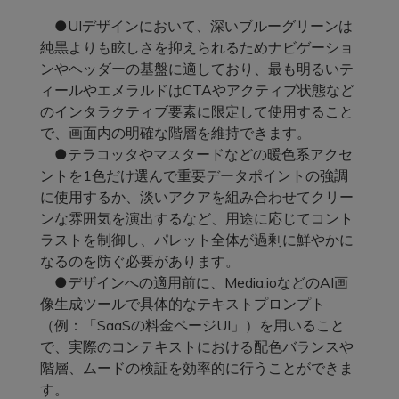
●UIデザインにおいて、深いブルーグリーンは
純黒よりも眩しさを抑えられるためナビゲーショ
ンやヘッダーの基盤に適しており、最も明るいテ
ィールやエメラルドはCTAやアクティブ状態など
のインタラクティブ要素に限定して使用すること
で、画面内の明確な階層を維持できます。
●テラコッタやマスタードなどの暖色系アクセ
ントを1色だけ選んで重要データポイントの強調
に使用するか、淡いアクアを組み合わせてクリー
ンな雰囲気を演出するなど、用途に応じてコント
ラストを制御し、パレット全体が過剰に鮮やかに
なるのを防ぐ必要があります。
●デザインへの適用前に、Media.ioなどのAI画
像生成ツールで具体的なテキストプロンプト
（例：「SaaSの料金ページUI」）を用いること
で、実際のコンテキストにおける配色バランスや
階層、ムードの検証を効率的に行うことができま
す。