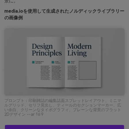
景に。
media.ioを使用して生成されたノルディックライブラリー
の画像例
プロンプト：印刷雑誌の編集誌面スプレッドレイアウト、ミニマ
ルグリッド、セリフ見出し、ティールのセクションマーカー、広
い余白、クリーンなタイポグラフィ、プレーンな背景のフラット
2Dデザイン --ar 16:9