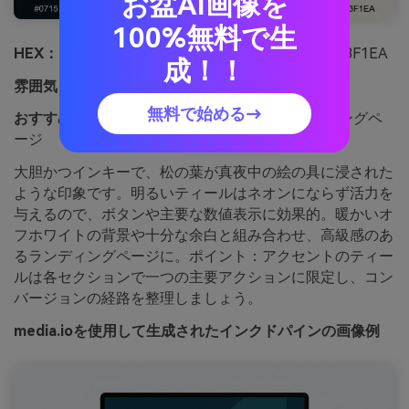
お盆AI画像を
100%無料で生
HEX：
#07151C #0A2830 #0F5563 #2A9D8F #F3F1EA
成！！
雰囲気：
大胆、モダン、エネルギッシュ
無料で始める→
おすすめ用途：
テックスタートアップのランディングペ
ージ
大胆かつインキーで、松の葉が真夜中の絵の具に浸された
ような印象です。明るいティールはネオンにならず活力を
与えるので、ボタンや主要な数値表示に効果的。暖かいオ
フホワイトの背景や十分な余白と組み合わせ、高級感のあ
るランディングページに。ポイント：アクセントのティー
ルは各セクションで一つの主要アクションに限定し、コン
バージョンの経路を整理しましょう。
media.ioを使用して生成されたインクドパインの画像例