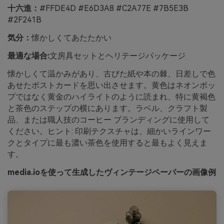
十六進：
#FFDE4D #E6D3A8 #C2A77E #7B5E3B
#2F241B
気分：
懐かしくてあたたかい
最適な場合:
文房具セットとヘリテージパッケージ
懐かしくて温かみがあり、古びた紙や本の棘、日差しで色
あせたポストカードを思い出させます。黄色はネオンポッ
プではなく黄金のハイライトのように読まれ、特に黄褐色
と茶色のステップの横にあります。ラベル、クラフト製
品、または職人技のコーヒー ブランディングに使用して
ください。ヒント: 印刷テクスチャは、細かいラインワー
クとタイプに最も濃い茶色を使用すると最もよく見えま
す。
media.ioを使って生成したヴィンテージペーパーの画像例