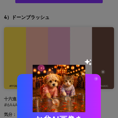
4）ドーンブラッシュ
十六進：
#FFDE4D #F7B7A3 #E9A8C6 #FDF2F1
#6A4A3C
気分：
ロマンチックで風通しの良い