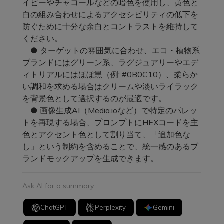
イビーやチャコールなどの暗色を使用し、黄色と
白の組み合わせによるアクセシビリティの低下を
防ぐために十分な余白とコントラストを維持して
ください。
● ターゲットの雰囲気に合わせ、エコ・植物系
ブランドにはグリーン系、ラグジュアリーやエデ
ィトリアルにはほぼ黒（例: #0B0C10）、柔らか
い調和を求める場合はクリームや淡いライラック
を背景色として選択するのが最適です。
● 画像生成AI（Media.ioなど）で特定のパレッ
トを再現する場合、プロンプトにHEXコードを主
色とアクセント色として割り当て、「追加色な
し」という制約を含めることで、統一感のあるブ
ランドモックアップを生成できます。
Ask AI for a summary
ChatGPT
Perplexity
Gemini