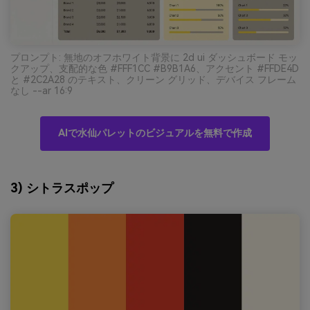
プロンプト: 無地のオフホワイト背景に 2d ui ダッシュボード モッ
クアップ、支配的な色 #FFF1CC #B9B1A6、アクセント #FFDE4D
と #2C2A28 のテキスト、クリーン グリッド、デバイス フレーム
なし --ar 16:9
AIで水仙パレットのビジュアルを無料で作成
3) シトラスポップ