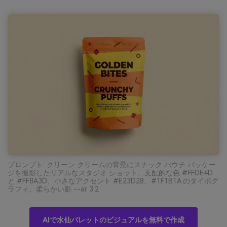
プロンプト: クリーン クリームの背景にスナック パウチ パッケー
ジを撮影したリアルなスタジオ ショット、支配的な色 #FFDE4D
と #FF8A3D、小さなアクセント #E23D28、#1F1B1A のタイポグ
ラフィ、柔らかい影 --ar 3:2
AIで水仙パレットのビジュアルを無料で作成