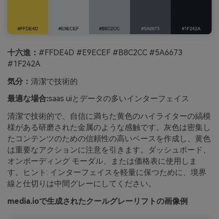
十六進：
#FFDE4D #E9ECEF #B8C2CC #5A6673
#1F242A
気分：
清潔で技術的
最適な場合:
saas uiとデータの多いインターフェイス
清潔で技術的で、自信に満ちた黄色のハイライターの縞模
様がある研磨された金属のような感触です。灰色は密集し
たコンテンツのための信頼性の高いベースを作成し、黄色
は重要なアクションに注意を引きます。ダッシュボード、
オンボーディング モーダル、または価格表に使用しま
す。ヒント: インターフェイスを軽量に保つために、境界
線と仕切りは中間グレーにしてください。
media.ioで生成されたクールグレーリフトの画像例