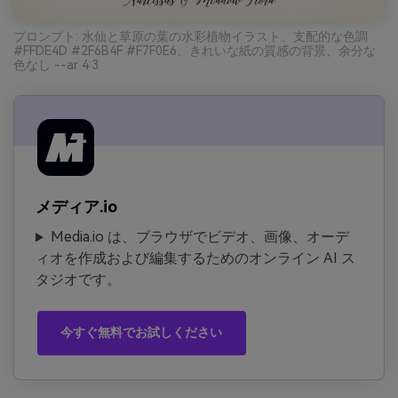
プロンプト: 水仙と草原の葉の水彩植物イラスト、支配的な色調
#FFDE4D #2F6B4F #F7F0E6、きれいな紙の質感の背景、余分な
色なし --ar 4:3
メディア.io
Media.io は、ブラウザでビデオ、画像、オーデ
ィオを作成および編集するためのオンライン AI ス
タジオです。
今すぐ無料でお試しください