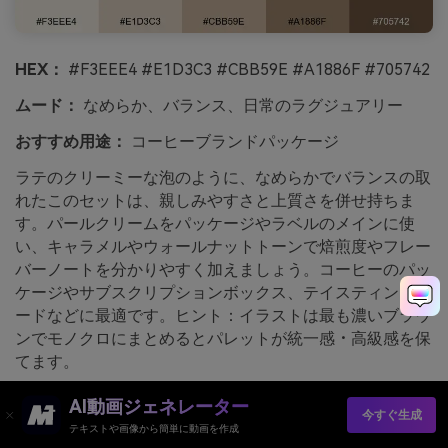
HEX：
#F3EEE4 #E1D3C3 #CBB59E #A1886F #705742
ムード：
なめらか、バランス、日常のラグジュアリー
おすすめ用途：
コーヒーブランドパッケージ
ラテのクリーミーな泡のように、なめらかでバランスの取
れたこのセットは、親しみやすさと上質さを併せ持ちま
す。パールクリームをパッケージやラベルのメインに使
い、キャラメルやウォールナットトーンで焙煎度やフレー
バーノートを分かりやすく加えましょう。コーヒーのパッ
ケージやサブスクリプションボックス、テイスティングカ
ードなどに最適です。ヒント：イラストは最も濃いブラウ
ンでモノクロにまとめるとパレットが統一感・高級感を保
てます。
media.ioで生成されたパールラテの画像例
AI動画ジェネレーター
今すぐ生成
テキストや画像から簡単に動画を作成