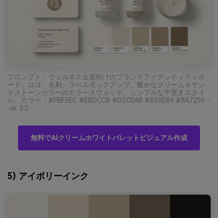
プロンプト：ウェルネス企業向けのブランドアイデンティティボ
ード。ロゴ、名刺、ラベルモックアップ、暖かなクリーム＆サン
ドストーンカラーのカラースウォッチ、シンプルな平置きスタイ
ル、カラー：#FBF6EC #E8DCCB #D2C0A8 #B59E84 #8A7259 -
-ar 3:2
無料でAIクリームホワイトパレットビジュアル作成
5) アイボリーインク