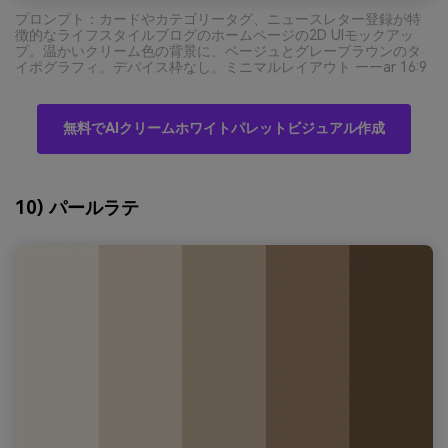
プロンプト：カードやカテゴリータグ、ニュースレター登録が特
徴的なライフスタイルブログのホームページの2D UIモックアッ
プ。温かいクリーム色の背景に、ベージュとグレーブラウンのタ
イポグラフィ。デバイス枠なし。ミニマルレイアウト ——ar 16:9
無料でAIクリームホワイトパレットビジュアル作成
10) パールラテ