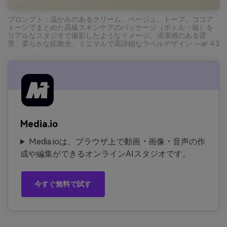
プロンプト：温かみのあるクリーム、ベージュ、トープ、ココア
トーンでまとめた高級スキンケアのパッケージ（ボトル・箱）を
リアルなスタジオで撮影したようなイメージ。清潔感のある背
景、柔らかな拡散光、ミニマルで高詳細なラベルデザイン --ar 4:3
Media.io
Media.ioは、ブラウザ上で動画・画像・音声の作
成や編集ができるオンラインAIスタジオです。
今すぐ無料で試す