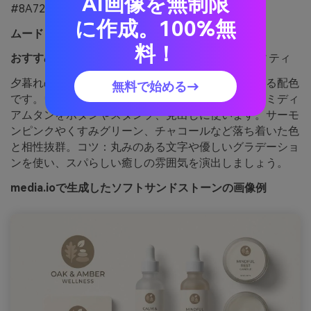
AI画像を無制限
#8A7259
に作成。100%無
ムード：
柔らかい・ナチュラル・落ち着き
料！
おすすめ用途：
ウェルネスブランドのアイデンティティ
夕暮れの暖かい砂岩のように、安心感と安定感のある配色
無料で始める→
です。ウェルネスブランドではクリームを基調に、ミディ
アムタンをボタンやスタンプ、見出しに使います。サーモ
ンピンクやくすみグリーン、チャコールなど落ち着いた色
と相性抜群。コツ：丸みのある文字や優しいグラデーショ
ンを使い、スパらしい癒しの雰囲気を演出しましょう。
media.ioで生成したソフトサンドストーンの画像例