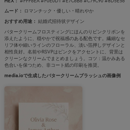
HEX：
#FFF6EA #F0E0D1 #E7C6B6 #C79C90 #8D5E56
ムード：
ロマンチック・優しい・晴れやか
おすすめ用途：
結婚式招待状デザイン
バタークリームフロスティングにほんのりピンクリボンを
添えたように、穏やかで祝福感のある配色です。繊細なセ
リフ体や細いラインのフローラル、淡い箔押しデザインと
相性良好。名前やRSVPはピンクをアクセントに、背景は
クリーンなクリームでまとめましょう。コツ：温かみある
色合いを保つため、非コート紙の印刷を推奨。
media.ioで生成したバタークリームブラッシュの画像例