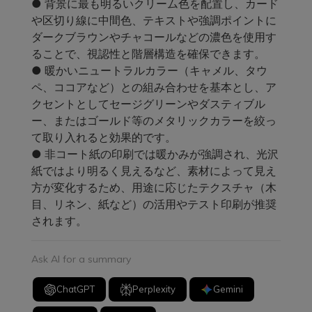
● 背景に最も明るいクリーム色を配置し、カード
や区切り線に中間色、テキストや強調ポイントに
ダークブラウンやチャコールなどの濃色を使用す
ることで、視認性と階層構造を確保できます。
● 暖かいニュートラルカラー（キャメル、タウ
ペ、ココアなど）との組み合わせを基本とし、ア
クセントとしてセージグリーンやダスティブル
ー、またはゴールド等のメタリックカラーを絞っ
て取り入れると効果的です。
● 非コート紙の印刷では暖かみが強調され、光沢
紙ではより明るく見えるなど、素材によって見え
方が変化するため、用途に応じたテクスチャ（木
目、リネン、紙など）の活用やテスト印刷が推奨
されます。
Ask AI for a summary
ChatGPT
Perplexity
Gemini