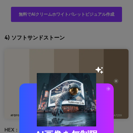
無料でAIクリームホワイトパレットビジュアル作成
4) ソフトサンドストーン
HEX：
#FBF6EC #E8DCCB #D2C0A8 #B59E84