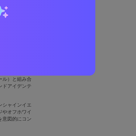
理由
いうえ、本当の
イライトなど、
合わせることで
ール）と組み合
ンドアイデンテ
ンシャインイエ
ジやオフホワイ
を意図的にコン