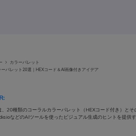
ー
カラーパレット
ーパレット20選｜HEXコード＆AI画像付きアイデア
R:
は、20種類のコーラルカラーパレット（HEXコード付き）とそ
dia.ioなどのAIツールを使ったビジュアル生成のヒントを提供