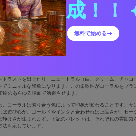
成！！
ラルのパレットが優れている
無料で始める→
ンク、オレンジ、赤の間の色なので、温かみがあり親しみやす
さがあります。そのため、CTA、ヘッダー、バッジ、重要なハ
い場面に最適です。
ルはクールな色（ティール、アクア、ネイビー）と自然に組み
ントラストを出せたり、ニュートラル（白、クリーム、チャコ
ンでミニマルな印象になります。この柔軟性がコーラルをブラ
、印刷のあらゆる場面で活躍させます。
は、コーラルは隣り合う色によって印象が変わることです。サ
れば遊び心が、ゴールドやインクと合わせれば上品さが、セー
ば静けさが生まれます。下記のパレットは、それぞれの雰囲気
方法を示しています。