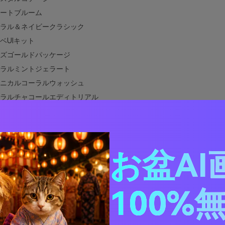
ートブルーム
ラル＆ネイビークラシック
ベUIキット
ズゴールドパッケージ
ラルミントジェラート
ニカルコーラルウォッシュ
ラルチャコールエディトリアル
ズパーティーポップ
海マーケット
タムコーラルスパイス
お盆AI
トブライダルブーケ
クコーラルアクセント
ルに合うカラーは？
100%
デザインでコーラルカラーパレットを使う方法
コーラルパレットのビジュアルを作成