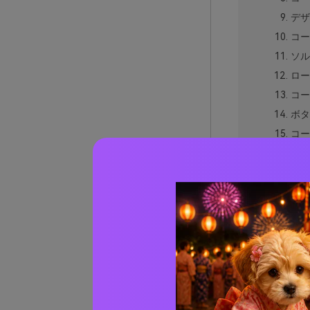
デザ
コー
ソル
ロー
コー
ボタ
コー
キッ
地中
オー
ソフ
テッ
コーラ
実際の
AIで